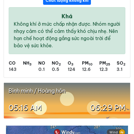
Chất lượng không khí
Khá
Không khí ở mức chấp nhận được. Nhóm người
nhạy cảm có thể cảm thấy khó chịu nhẹ. Nên
hạn chế hoạt động gắng sức ngoài trời để
bảo vệ sức khỏe.
CO
NH
NO
NO
O
PM
PM
SO
3
2
3
10
25
2
143
0.1
0.5
124
12.6
12.3
3.1
Bình minh / Hoàng hôn
05:16 AM
06:29 PM