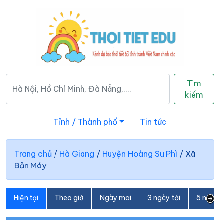
Tìm
kiếm
Tỉnh / Thành phố
Tin tức
Trang chủ
/
Hà Giang
/
Huyện Hoàng Su Phì
/
Xã
Bản Máy
Hiện tại
Theo giờ
Ngày mai
3 ngày tới
5 ngày 