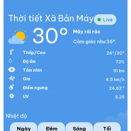
Thời tiết Xã Bản Máy
Live
30°
Mây rải rác
Cảm giác như 36°.
Thấp/Cao
24°/30°
Độ ẩm
73%
Tầm nhìn
10 km
Gió
4.5 km/h
Điểm ngưng
24.63 °
UV
5.25
Nhiệt độ
Ngày
Đêm
Sáng
Tối