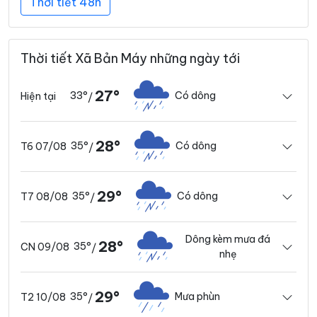
Thời tiết 48h
Thời tiết Xã Bản Máy những ngày tới
27°
33°
Có dông
Hiện tại
/
28°
35°
Có dông
T6 07/08
/
29°
35°
Có dông
T7 08/08
/
Dông kèm mưa đá
28°
35°
CN 09/08
/
nhẹ
29°
35°
Mưa phùn
T2 10/08
/