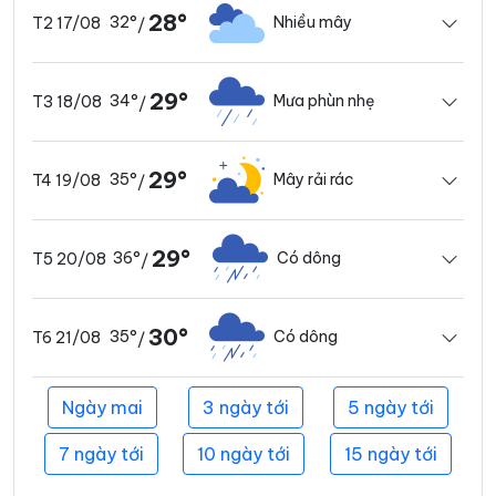
28°
32°
Nhiều mây
T2 17/08
/
29°
34°
Mưa phùn nhẹ
T3 18/08
/
29°
35°
Mây rải rác
T4 19/08
/
29°
36°
Có dông
T5 20/08
/
30°
35°
Có dông
T6 21/08
/
Ngày mai
3 ngày tới
5 ngày tới
7 ngày tới
10 ngày tới
15 ngày tới