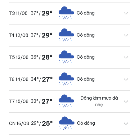
29°
37°
Có dông
T3 11/08
/
29°
37°
Có dông
T4 12/08
/
28°
36°
Có dông
T5 13/08
/
27°
34°
Có dông
T6 14/08
/
Dông kèm mưa đá
27°
33°
T7 15/08
/
nhẹ
25°
29°
Có dông
CN 16/08
/