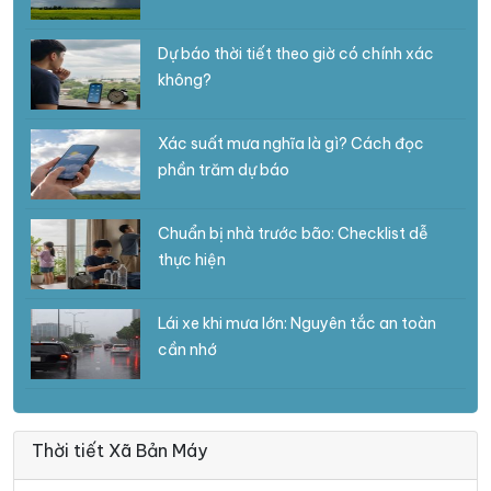
Dự báo thời tiết theo giờ có chính xác
không?
Xác suất mưa nghĩa là gì? Cách đọc
phần trăm dự báo
Chuẩn bị nhà trước bão: Checklist dễ
thực hiện
Lái xe khi mưa lớn: Nguyên tắc an toàn
cần nhớ
Thời tiết Xã Bản Máy