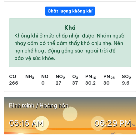
Chất lượng không khí
Khá
Không khí ở mức chấp nhận được. Nhóm người
nhạy cảm có thể cảm thấy khó chịu nhẹ. Nên
hạn chế hoạt động gắng sức ngoài trời để
bảo vệ sức khỏe.
CO
NH
NO
NO
O
PM
PM
SO
3
2
3
10
25
2
266
0
27
37
30.2
30
9.6
Bình minh / Hoàng hôn
05:16 AM
06:29 PM