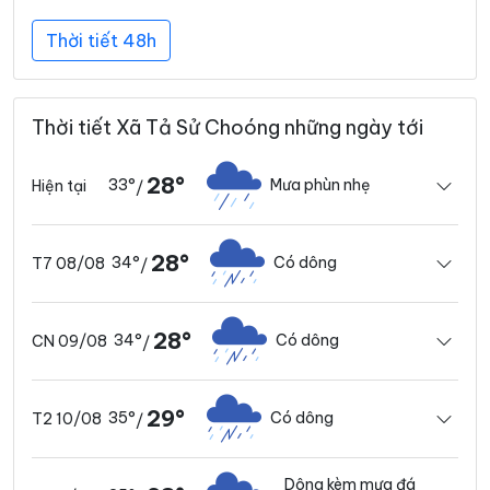
Thời tiết 48h
Thời tiết Xã Tả Sử Choóng những ngày tới
28°
33°
Mưa phùn nhẹ
Hiện tại
/
28°
34°
Có dông
T7 08/08
/
28°
34°
Có dông
CN 09/08
/
29°
35°
Có dông
T2 10/08
/
Dông kèm mưa đá