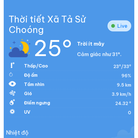
Thời tiết Xã Tả Sử
Live
Choóng
25°
Trời ít mây
Cảm giác như 31°.
Thấp/Cao
23°/33°
Độ ẩm
96%
Tầm nhìn
9.5 km
Gió
3.9 km/h
Điểm ngưng
24.32 °
UV
0
Nhiệt độ