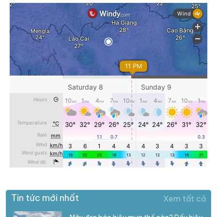
Tin tức mới nhất
Xem tất cả