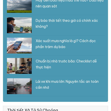
Mây đen báo hiệu mưa thế nào? Dấu hiệu
nên quan sát
Dự báo thời tiết theo giờ có chính xác
không?
Xác suất mưa nghĩa là gì? Cách đọc
phần trăm dự báo
Chuẩn bị nhà trước bão: Checklist dễ
thực hiện
Lái xe khi mưa lớn: Nguyên tắc an toàn
cần nhớ
Thời tiết Xã Tả Sử Choóng