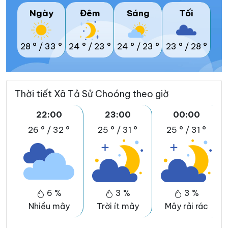
Ngày
Đêm
Sáng
Tối
28 °
/
33 °
24 °
/
23 °
24 °
/
23 °
23 °
/
28 °
Thời tiết Xã Tả Sử Choóng theo giờ
22:00
23:00
00:00
26 °
/
32 °
25 °
/
31 °
25 °
/
31 °
6 %
3 %
3 %
Nhiều mây
Trời ít mây
Mây rải rác