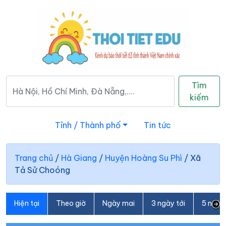
Tìm
kiếm
Tỉnh / Thành phố
Tin tức
Trang chủ
/
Hà Giang
/
Huyện Hoàng Su Phì
/
Xã
Tả Sử Choóng
Hiện tại
Theo giờ
Ngày mai
3 ngày tới
5 ngày 