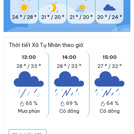
24 °
/
28 °
21 °
/
20 °
21 °
/
20 °
20 °
/
24 °
Thời tiết Xã Tụ Nhân theo giờ
13:00
14:00
15:00
28 °
/
33 °
28 °
/
33 °
27 °
/
32 °
65 %
69 %
64 %
Mưa phùn
Có dông
Có dông