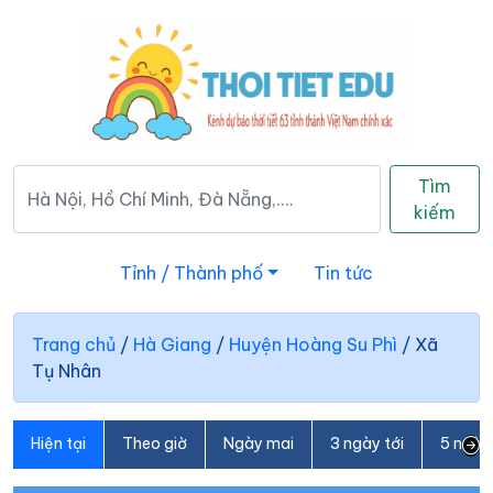
Tìm
kiếm
Tỉnh / Thành phố
Tin tức
Trang chủ
/
Hà Giang
/
Huyện Hoàng Su Phì
/
Xã
Tụ Nhân
Hiện tại
Theo giờ
Ngày mai
3 ngày tới
5 ngày 