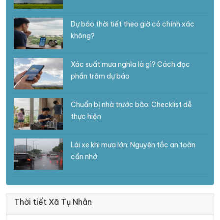
Dự báo thời tiết theo giờ có chính xác
không?
Xác suất mưa nghĩa là gì? Cách đọc
phần trăm dự báo
Chuẩn bị nhà trước bão: Checklist dễ
thực hiện
Lái xe khi mưa lớn: Nguyên tắc an toàn
cần nhớ
Thời tiết Xã Tụ Nhân