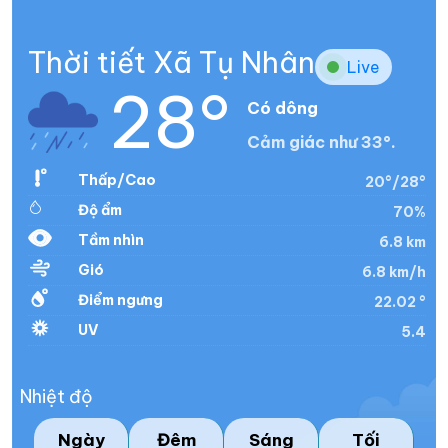
Thời tiết Xã Tụ Nhân
Live
28°
Có dông
Cảm giác như 33°.
Thấp/Cao
20°/28°
Độ ẩm
70%
Tầm nhìn
6.8 km
Gió
6.8 km/h
Điểm ngưng
22.02 °
UV
5.4
Nhiệt độ
Ngày
Đêm
Sáng
Tối