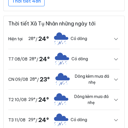
Thời tiết 48h
Thời tiết Xã Tụ Nhân những ngày tới
24°
28°
Có dông
Hiện tại
/
24°
28°
Có dông
T7 08/08
/
Dông kèm mưa đá
23°
28°
CN 09/08
/
nhẹ
Dông kèm mưa đá
24°
29°
T2 10/08
/
nhẹ
24°
29°
Có dông
T3 11/08
/