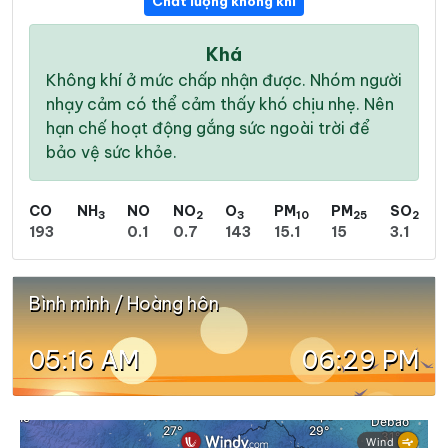
Chất lượng không khí
Khá
Không khí ở mức chấp nhận được. Nhóm người
nhạy cảm có thể cảm thấy khó chịu nhẹ. Nên
hạn chế hoạt động gắng sức ngoài trời để
bảo vệ sức khỏe.
CO
NH
NO
NO
O
PM
PM
SO
3
2
3
10
25
2
193
0.1
0.7
143
15.1
15
3.1
Bình minh / Hoàng hôn
05:16 AM
06:29 PM