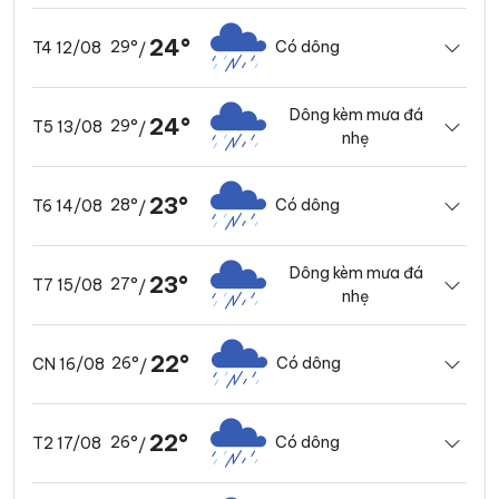
24°
29°
Có dông
T4 12/08
/
Dông kèm mưa đá
24°
29°
T5 13/08
/
nhẹ
23°
28°
Có dông
T6 14/08
/
Dông kèm mưa đá
23°
27°
T7 15/08
/
nhẹ
22°
26°
Có dông
CN 16/08
/
22°
26°
Có dông
T2 17/08
/