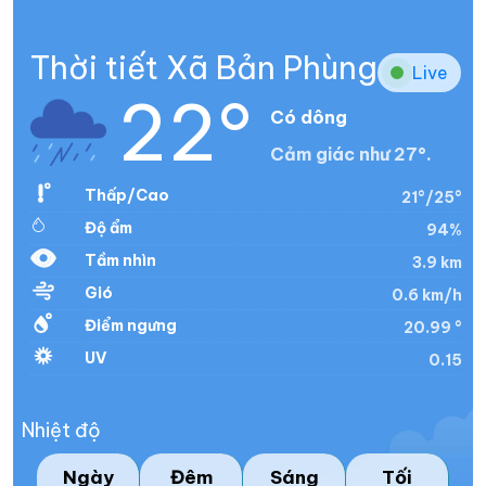
Thời tiết Xã Bản Phùng
Live
22°
Có dông
Cảm giác như 27°.
Thấp/Cao
21°/25°
Độ ẩm
94%
Tầm nhìn
3.9 km
Gió
0.6 km/h
Điểm ngưng
20.99 °
UV
0.15
Nhiệt độ
Ngày
Đêm
Sáng
Tối