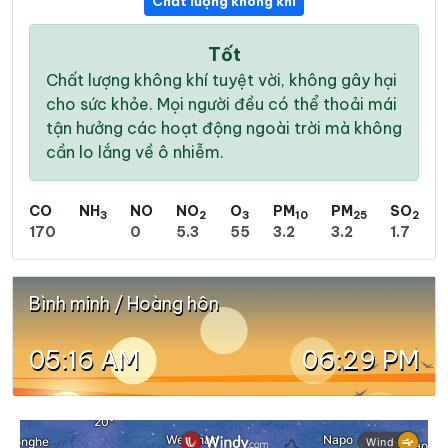
Chất lượng không khí
Tốt
Chất lượng không khí tuyệt vời, không gây hại
cho sức khỏe. Mọi người đều có thể thoải mái
tận hưởng các hoạt động ngoài trời mà không
cần lo lắng về ô nhiễm.
CO
NH
NO
NO
O
PM
PM
SO
3
2
3
10
25
2
170
0
5.3
55
3.2
3.2
1.7
Bình minh / Hoàng hôn
05:16 AM
06:29 PM