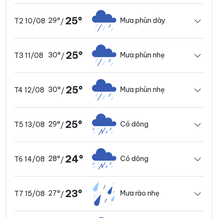
25°
29°
Mưa phùn dày
T2 10/08
/
25°
30°
Mưa phùn nhẹ
T3 11/08
/
25°
30°
Mưa phùn nhẹ
T4 12/08
/
25°
29°
Có dông
T5 13/08
/
24°
28°
Có dông
T6 14/08
/
23°
27°
Mưa rào nhẹ
T7 15/08
/