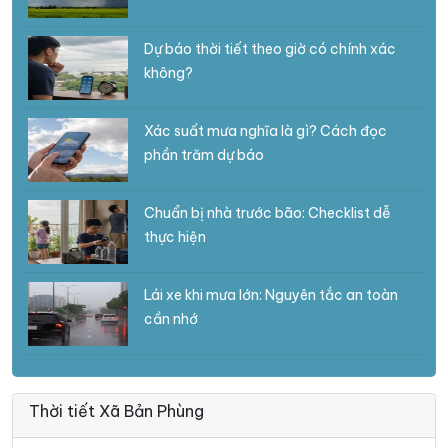
Dự báo thời tiết theo giờ có chính xác
không?
Xác suất mưa nghĩa là gì? Cách đọc
phần trăm dự báo
Chuẩn bị nhà trước bão: Checklist dễ
thực hiện
Lái xe khi mưa lớn: Nguyên tắc an toàn
cần nhớ
Thời tiết Xã Bản Phùng