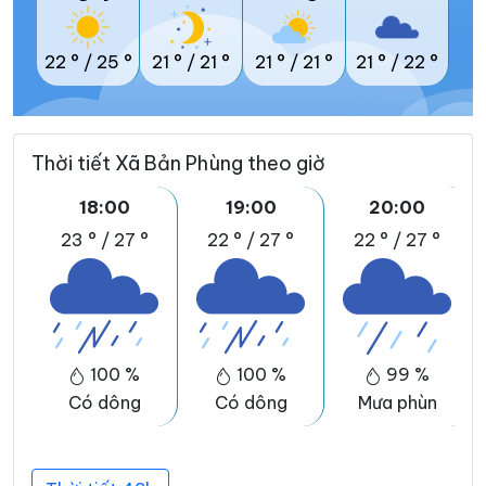
22 °
/
25 °
21 °
/
21 °
21 °
/
21 °
21 °
/
22 °
Thời tiết Xã Bản Phùng theo giờ
18:00
19:00
20:00
23 °
/
27 °
22 °
/
27 °
22 °
/
27 °
100 %
100 %
99 %
Có dông
Có dông
Mưa phùn