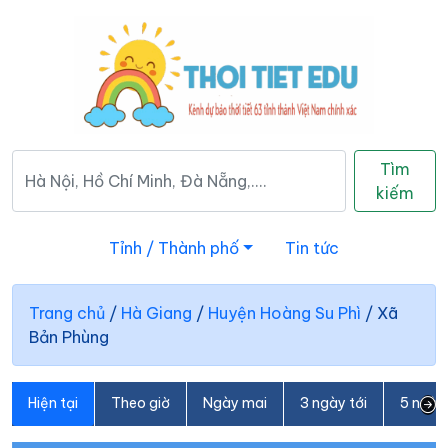
Tìm
kiếm
Tỉnh / Thành phố
Tin tức
Trang chủ
/
Hà Giang
/
Huyện Hoàng Su Phì
/
Xã
Bản Phùng
Hiện tại
Theo giờ
Ngày mai
3 ngày tới
5 ngày 