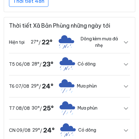
Thời tiết 48h
Thời tiết Xã Bản Phùng những ngày tới
Dông kèm mưa đá
22°
27°
Hiện tại
/
nhẹ
23°
28°
Có dông
T5 06/08
/
24°
29°
Mưa phùn
T6 07/08
/
25°
30°
Mưa phùn
T7 08/08
/
24°
29°
Có dông
CN 09/08
/