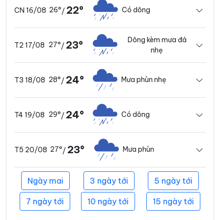
22°
26°
Có dông
CN 16/08
/
Dông kèm mưa đá
23°
27°
T2 17/08
/
nhẹ
24°
28°
Mưa phùn nhẹ
T3 18/08
/
24°
29°
Có dông
T4 19/08
/
23°
27°
Mưa phùn
T5 20/08
/
Ngày mai
3 ngày tới
5 ngày tới
7 ngày tới
10 ngày tới
15 ngày tới