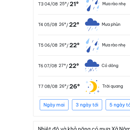
21°
25°
Mưa rào nhẹ
T3 04/08
/
22°
26°
Mưa phùn
T4 05/08
/
22°
26°
Mưa rào nhẹ
T5 06/08
/
22°
27°
Có dông
T6 07/08
/
26°
26°
Trời quang
T7 08/08
/
Ngày mai
3 ngày tới
5 ngày tớ
Nhiệt độ và khả năng có mưa Xã Nậm 