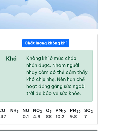
Chất lượng không khí
10:00
11:00
12:00
Khá
Không khí ở mức chấp
24 °
/
28 °
25 °
/
29 °
26 °
/
31 °
nhận được. Nhóm người
nhạy cảm có thể cảm thấy
khó chịu nhẹ. Nên hạn chế
hoạt động gắng sức ngoài
trời để bảo vệ sức khỏe.
82 %
74 %
65 %
Mưa phùn nhẹ
Mưa phùn nhẹ
Nhiều mây
CO
NH
NO
NO
O
PM
PM
SO
3
2
3
10
25
2
147
0.1
4.9
88
10.2
9.8
7