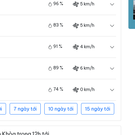
96 %
5 km/h
83 %
5 km/h
91 %
4 km/h
89 %
6 km/h
74 %
0 km/h
i
7 ngày tới
10 ngày tới
15 ngày tới
Khòa trong 12h tới