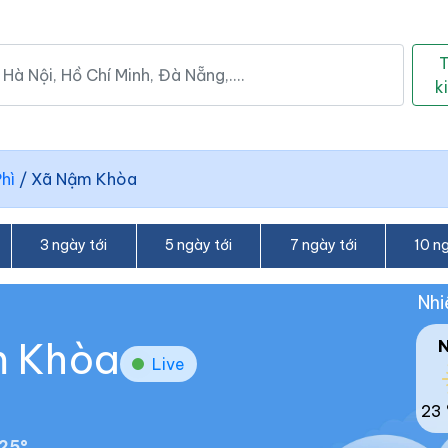
k
hì
/
Xã Nậm Khòa
3 ngày tới
5 ngày tới
7 ngày tới
10 ng
Nhi
m Khòa
Live
23 
25°.