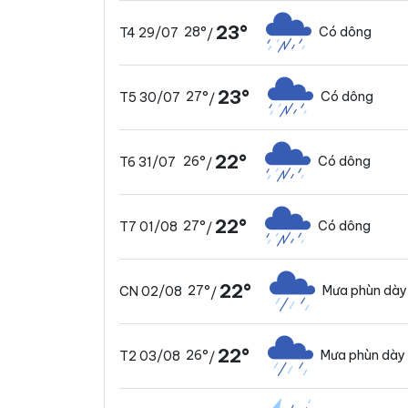
23°
28°
Có dông
T4 29/07
/
23°
27°
Có dông
T5 30/07
/
22°
26°
Có dông
T6 31/07
/
22°
27°
Có dông
T7 01/08
/
22°
27°
Mưa phùn dày
CN 02/08
/
22°
26°
Mưa phùn dày
T2 03/08
/