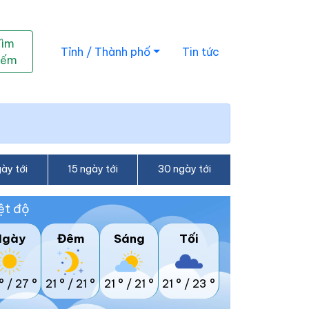
Tìm
Tỉnh / Thành phố
Tin tức
iếm
ày tới
15 ngày tới
30 ngày tới
ệt độ
Ngày
Đêm
Sáng
Tối
°
/
27 °
21 °
/
21 °
21 °
/
21 °
21 °
/
23 °