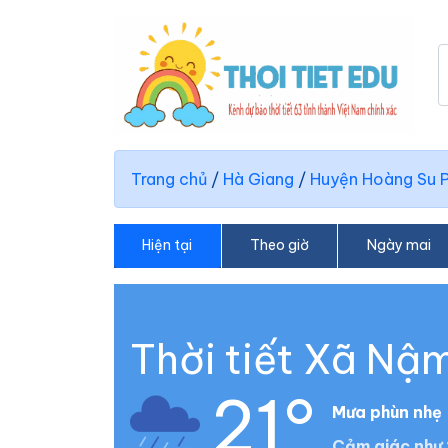
Trang chủ
/
Hà Giang
/
Huyện Hoàng Su P
Hiện tại
Theo giờ
Ngày mai
Thời tiết Xã Nậ
21°
Mưa phùn nhẹ
Cảm giác như 