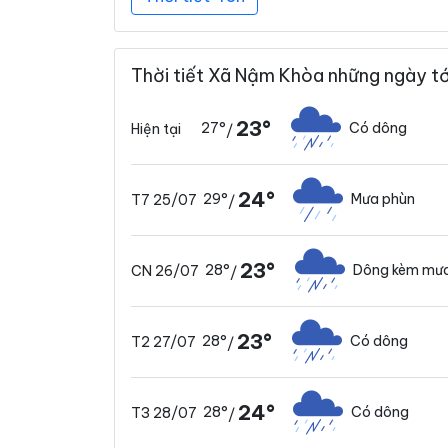
Thời tiết Xã Nậm Khòa những ngày tớ
23°
27°
Có dông
Hiện tại
/
24°
29°
Mưa phùn
T7 25/07
/
23°
28°
Dông kèm mưa
CN 26/07
/
23°
28°
Có dông
T2 27/07
/
24°
28°
Có dông
T3 28/07
/