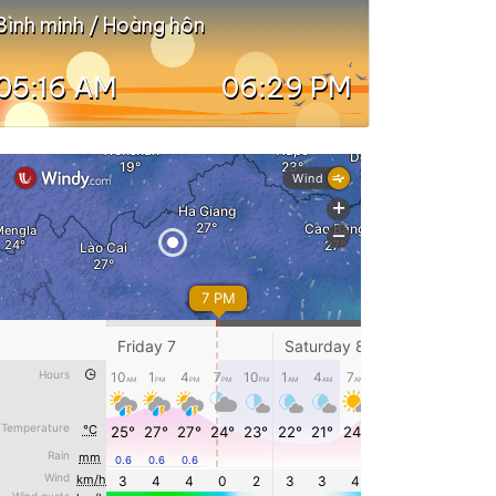
Bình minh / Hoàng hôn
05:16 AM
06:29 PM