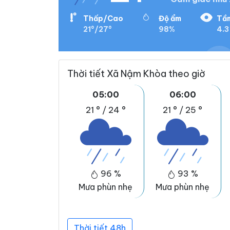
Thấp/Cao
Độ ẩm
Tầm
21°/27°
98%
4.3
Thời tiết Xã Nậm Khòa theo giờ
05:00
06:00
21 °
/
24 °
21 °
/
25 °
96 %
93 %
Mưa phùn nhẹ
Mưa phùn nhẹ
Thời tiết 48h