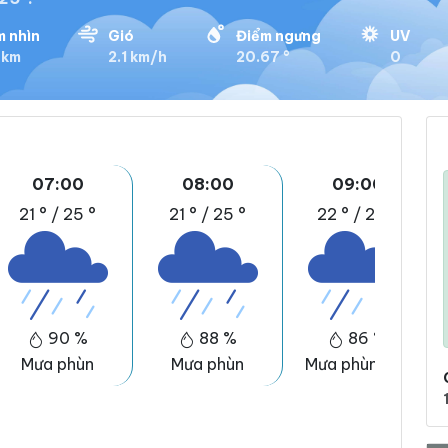
 nhìn
Gió
Điểm ngưng
UV
 km
2.1 km/h
20.67 °
0
07:00
08:00
09:00
21 °
/
25 °
21 °
/
25 °
22 °
/
26 °
90 %
88 %
86 %
Mưa phùn
Mưa phùn
Mưa phùn nhẹ