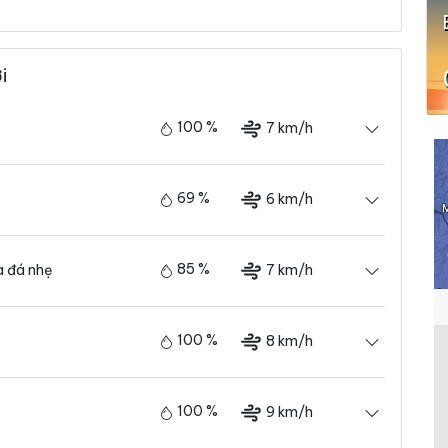
i
100 %
7 km/h
69 %
6 km/h
85 %
7 km/h
 đá nhẹ
100 %
8 km/h
100 %
9 km/h