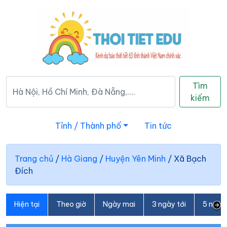
Tìm
kiếm
Tỉnh / Thành phố
Tin tức
Trang chủ
/
Hà Giang
/
Huyện Yên Minh
/
Xã Bạch
Đích
Hiện tại
Theo giờ
Ngày mai
3 ngày tới
5 ngày 