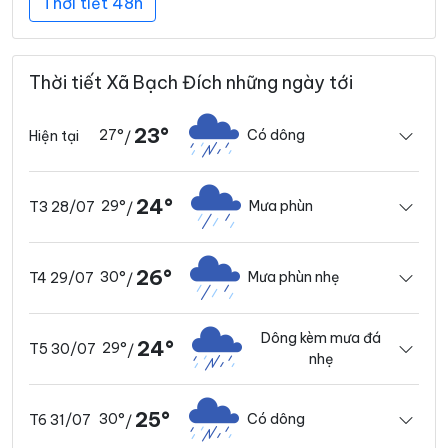
Thời tiết 48h
Thời tiết Xã Bạch Đích những ngày tới
23°
27°
Có dông
Hiện tại
/
24°
29°
Mưa phùn
T3 28/07
/
26°
30°
Mưa phùn nhẹ
T4 29/07
/
Dông kèm mưa đá
24°
29°
T5 30/07
/
nhẹ
25°
30°
Có dông
T6 31/07
/