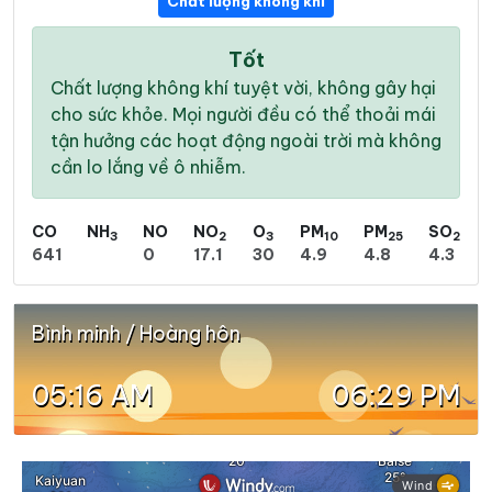
Chất lượng không khí
Tốt
Chất lượng không khí tuyệt vời, không gây hại
cho sức khỏe. Mọi người đều có thể thoải mái
tận hưởng các hoạt động ngoài trời mà không
cần lo lắng về ô nhiễm.
CO
NH
NO
NO
O
PM
PM
SO
3
2
3
10
25
2
641
0
17.1
30
4.9
4.8
4.3
Bình minh / Hoàng hôn
05:16 AM
06:29 PM