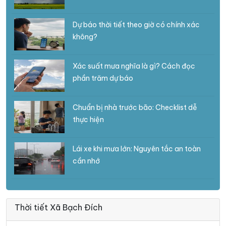
Dự báo thời tiết theo giờ có chính xác
không?
Xác suất mưa nghĩa là gì? Cách đọc
phần trăm dự báo
Chuẩn bị nhà trước bão: Checklist dễ
thực hiện
Lái xe khi mưa lớn: Nguyên tắc an toàn
cần nhớ
Thời tiết Xã Bạch Đích