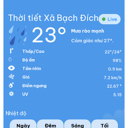
Thời tiết Xã Bạch Đích
Live
23°
Mưa rào mạnh
Cảm giác như 27°.
Thấp/Cao
22°/24°
Độ ẩm
98%
Tầm nhìn
0.9 km
Gió
7.2 km/h
Điểm ngưng
22.67 °
UV
5.15
Nhiệt độ
Ngày
Đêm
Sáng
Tối