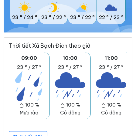
23 °
/
24 °
23 °
/
22 °
23 °
/
22 °
22 °
/
23 °
Thời tiết Xã Bạch Đích theo giờ
09:00
10:00
11:00
23 °
/
27 °
23 °
/
27 °
23 °
/
27 °
100 %
100 %
100 %
Mưa rào
Có dông
Có dông