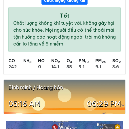
Chất lượng không khí
Tốt
Chất lượng không khí tuyệt vời, không gây hại
cho sức khỏe. Mọi người đều có thể thoải mái
tận hưởng các hoạt động ngoài trời mà không
cần lo lắng về ô nhiễm.
CO
NH
NO
NO
O
PM
PM
SO
3
2
3
10
25
2
242
0
14.1
38
9.1
9.1
3.6
Bình minh / Hoàng hôn
05:16 AM
06:29 PM