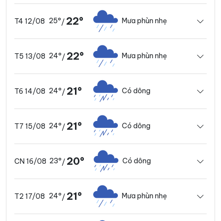
22°
25°
Mưa phùn nhẹ
T4 12/08
/
22°
24°
Mưa phùn nhẹ
T5 13/08
/
21°
24°
Có dông
T6 14/08
/
21°
24°
Có dông
T7 15/08
/
20°
23°
Có dông
CN 16/08
/
21°
24°
Mưa phùn nhẹ
T2 17/08
/