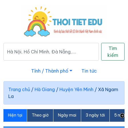
Tìm
kiếm
Tỉnh / Thành phố
Tin tức
Trang chủ
/
Hà Giang
/
Huyện Yên Minh
/
Xã Ngam
La
Hiện tại
Theo giờ
Ngày mai
3 ngày tới
5 ngày 