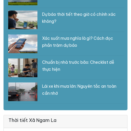
Dự báo thời tiết theo giờ có chính xác
không?
Xác suất mưa nghĩa là gì? Cách đọc
phần trăm dự báo
Chuẩn bị nhà trước bão: Checklist dễ
thực hiện
Lái xe khi mưa lớn: Nguyên tắc an toàn
cần nhớ
Thời tiết Xã Ngam La