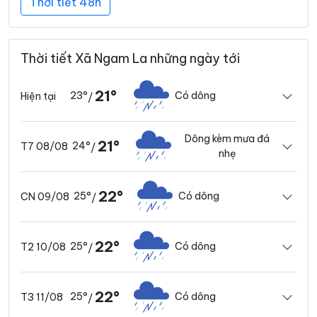
Thời tiết 48h
Thời tiết Xã Ngam La những ngày tới
21°
23°
Có dông
Hiện tại
/
Dông kèm mưa đá
21°
24°
T7 08/08
/
nhẹ
22°
25°
Có dông
CN 09/08
/
22°
25°
Có dông
T2 10/08
/
22°
25°
Có dông
T3 11/08
/