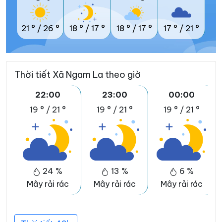
21 °
/
26 °
18 °
/
17 °
18 °
/
17 °
17 °
/
21 °
Thời tiết Xã Ngam La theo giờ
22:00
23:00
00:00
19 °
/
21 °
19 °
/
21 °
19 °
/
21 °
24 %
13 %
6 %
Mây rải rác
Mây rải rác
Mây rải rác