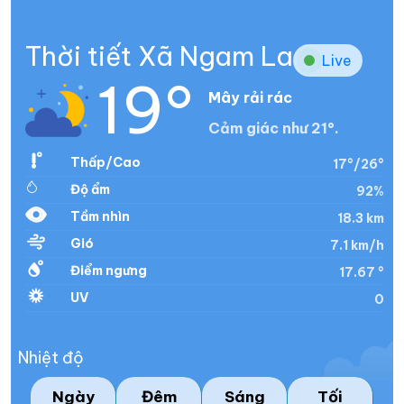
Thời tiết Xã Ngam La
Live
19°
Mây rải rác
Cảm giác như 21°.
Thấp/Cao
17°/26°
Độ ẩm
92%
Tầm nhìn
18.3 km
Gió
7.1 km/h
Điểm ngưng
17.67 °
UV
0
Nhiệt độ
Ngày
Đêm
Sáng
Tối