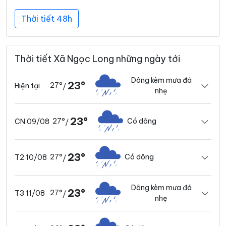
Thời tiết 48h
Thời tiết Xã Ngọc Long những ngày tới
Dông kèm mưa đá
23°
27°
Hiện tại
/
nhẹ
23°
27°
Có dông
CN 09/08
/
23°
27°
Có dông
T2 10/08
/
Dông kèm mưa đá
23°
27°
T3 11/08
/
nhẹ