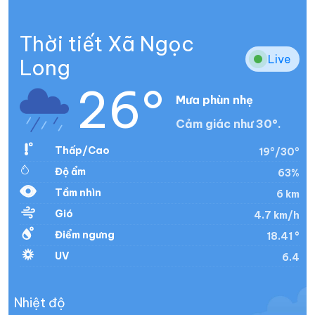
Thời tiết Xã Ngọc
Live
Long
26°
Mưa phùn nhẹ
Cảm giác như 30°.
Thấp/Cao
19°/30°
Độ ẩm
63%
Tầm nhìn
6 km
Gió
4.7 km/h
Điểm ngưng
18.41 °
UV
6.4
Nhiệt độ