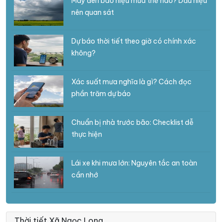
Mây đen báo hiệu mưa thế nào? Dấu hiệu
nên quan sát
Dự báo thời tiết theo giờ có chính xác
không?
Xác suất mưa nghĩa là gì? Cách đọc
phần trăm dự báo
Chuẩn bị nhà trước bão: Checklist dễ
thực hiện
Lái xe khi mưa lớn: Nguyên tắc an toàn
cần nhớ
Thời tiết Xã Ngọc Long