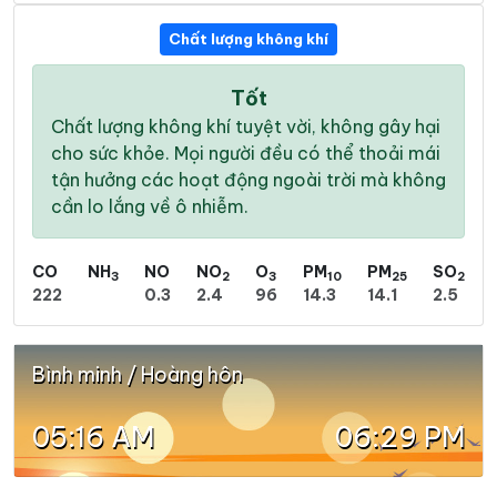
Chất lượng không khí
Tốt
Chất lượng không khí tuyệt vời, không gây hại
cho sức khỏe. Mọi người đều có thể thoải mái
tận hưởng các hoạt động ngoài trời mà không
cần lo lắng về ô nhiễm.
CO
NH
NO
NO
O
PM
PM
SO
3
2
3
10
25
2
222
0.3
2.4
96
14.3
14.1
2.5
Bình minh / Hoàng hôn
05:16 AM
06:29 PM