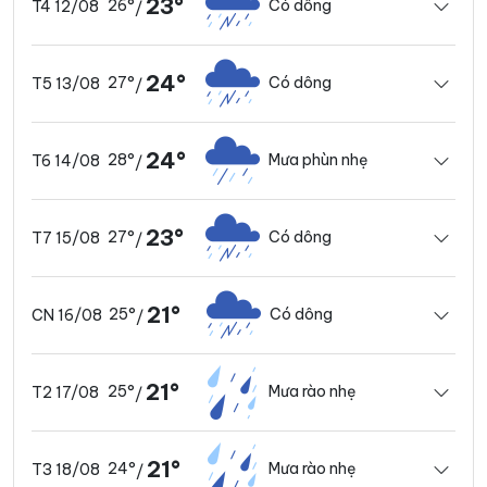
23°
26°
Có dông
T4 12/08
/
24°
27°
Có dông
T5 13/08
/
24°
28°
Mưa phùn nhẹ
T6 14/08
/
23°
27°
Có dông
T7 15/08
/
21°
25°
Có dông
CN 16/08
/
21°
25°
Mưa rào nhẹ
T2 17/08
/
21°
24°
Mưa rào nhẹ
T3 18/08
/