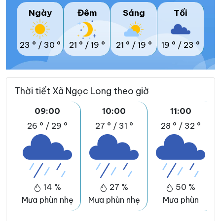
Ngày
Đêm
Sáng
Tối
23 °
/
30 °
21 °
/
19 °
21 °
/
19 °
19 °
/
23 °
Thời tiết Xã Ngọc Long theo giờ
09:00
10:00
11:00
26 °
/
29 °
27 °
/
31 °
28 °
/
32 °
14 %
27 %
50 %
Mưa phùn nhẹ
Mưa phùn nhẹ
Mưa phùn