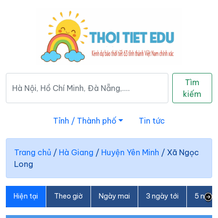
Tìm
kiếm
Tỉnh / Thành phố
Tin tức
Trang chủ
/
Hà Giang
/
Huyện Yên Minh
/
Xã Ngọc
Long
Hiện tại
Theo giờ
Ngày mai
3 ngày tới
5 ngày 