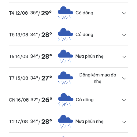
29°
35°
Có dông
T4 12/08
/
28°
34°
Có dông
T5 13/08
/
28°
34°
Mưa phùn nhẹ
T6 14/08
/
Dông kèm mưa đá
27°
34°
T7 15/08
/
nhẹ
26°
32°
Có dông
CN 16/08
/
28°
34°
Mưa phùn nhẹ
T2 17/08
/