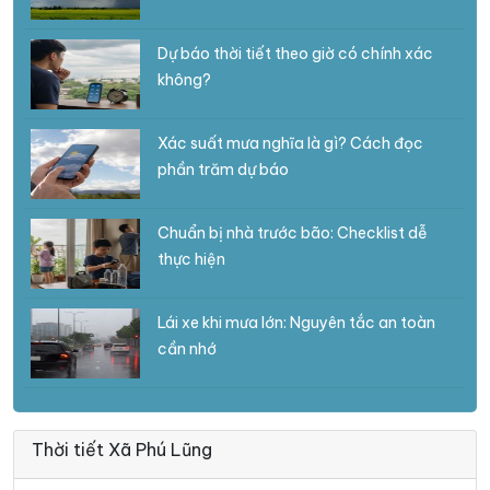
Dự báo thời tiết theo giờ có chính xác
không?
Xác suất mưa nghĩa là gì? Cách đọc
phần trăm dự báo
Chuẩn bị nhà trước bão: Checklist dễ
thực hiện
Lái xe khi mưa lớn: Nguyên tắc an toàn
cần nhớ
Thời tiết Xã Phú Lũng