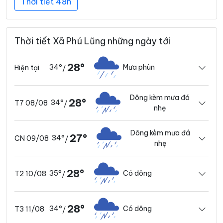
Thời tiết 48h
Thời tiết Xã Phú Lũng những ngày tới
28°
34°
Mưa phùn
Hiện tại
/
Dông kèm mưa đá
28°
34°
T7 08/08
/
nhẹ
Dông kèm mưa đá
27°
34°
CN 09/08
/
nhẹ
28°
35°
Có dông
T2 10/08
/
28°
34°
Có dông
T3 11/08
/