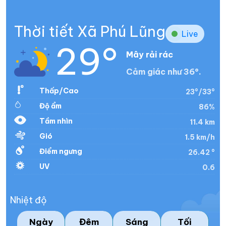
Thời tiết Xã Phú Lũng
Live
29°
Mây rải rác
Cảm giác như 36°.
Thấp/Cao
23°/33°
Độ ẩm
86%
Tầm nhìn
11.4 km
Gió
1.5 km/h
Điểm ngưng
26.42 °
UV
0.6
Nhiệt độ
Ngày
Đêm
Sáng
Tối