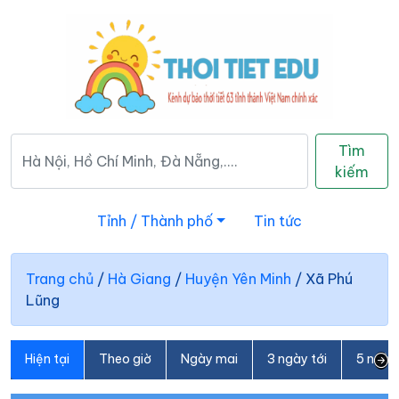
Tìm
kiếm
Tỉnh / Thành phố
Tin tức
Trang chủ
/
Hà Giang
/
Huyện Yên Minh
/
Xã Phú
Lũng
Hiện tại
Theo giờ
Ngày mai
3 ngày tới
5 ngày 