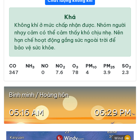
Chất lượng không khí
Khá
Không khí ở mức chấp nhận được. Nhóm người
nhạy cảm có thể cảm thấy khó chịu nhẹ. Nên
hạn chế hoạt động gắng sức ngoài trời để
bảo vệ sức khỏe.
CO
NH
NO
NO
O
PM
PM
SO
3
2
3
10
25
2
347
0
7.6
78
4
3.9
2.3
Bình minh / Hoàng hôn
05:16 AM
06:29 PM