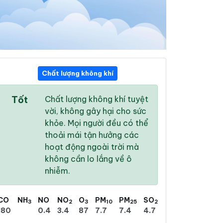
Chất lượng không khí
13:00
14:00
15:00
Tốt
Chất lượng không khí tuyệt
24 °
/
29 °
26 °
/
31 °
25 °
/
29 °
vời, không gây hại cho sức
khỏe. Mọi người đều có thể
thoải mái tận hưởng các
hoạt động ngoài trời mà
không cần lo lắng về ô
100 %
100 %
100 %
nhiễm.
Có dông
Mưa phùn nhẹ
Mưa phùn nhẹ
CO
NH
NO
NO
O
PM
PM
SO
3
2
3
10
25
2
180
0.4
3.4
87
7.7
7.4
4.7