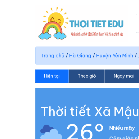
Trang chủ
/
Hà Giang
/
Huyện Yên Minh
/
Hiện tại
Theo giờ
Ngày mai
Thời tiết Xã Mậ
26°
Nhiều mây
Cảm giác n