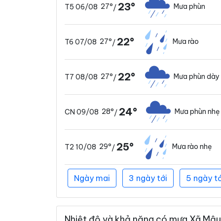
23°
27°
Mưa phùn
T5 06/08
/
22°
27°
Mưa rào
T6 07/08
/
22°
27°
Mưa phùn dày
T7 08/08
/
24°
28°
Mưa phùn nhẹ
CN 09/08
/
25°
29°
Mưa rào nhẹ
T2 10/08
/
Ngày mai
3 ngày tới
5 ngày tớ
Nhiệt độ và khả năng có mưa Xã Mậu 