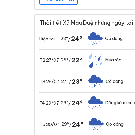
Thời tiết Xã Mậu Duệ những ngày tới
24°
28°
Có dông
Hiện tại
/
22°
26°
Mưa rào
T2 27/07
/
23°
27°
Có dông
T3 28/07
/
24°
28°
Dông kèm mưa
T4 29/07
/
24°
29°
Có dông
T5 30/07
/