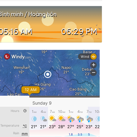
Bình minh / Hoàng hôn
05:16 AM
06:29 PM