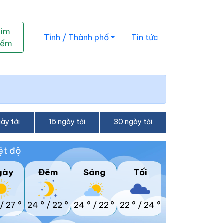
Tìm
Tỉnh / Thành phố
Tin tức
iếm
ày tới
15 ngày tới
30 ngày tới
ệt độ
gày
Đêm
Sáng
Tối
/
27 °
24 °
/
22 °
24 °
/
22 °
22 °
/
24 °