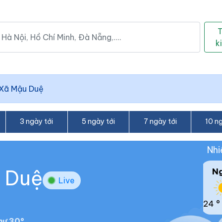
k
Xã Mậu Duệ
3 ngày tới
5 ngày tới
7 ngày tới
10 ng
Nhi
u Duệ
N
Live
24 °
hư 30°.