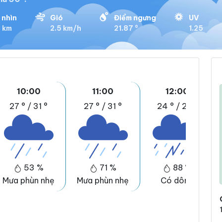
 nhìn
Gió
Điểm ngưng
UV
3 km
2.5 km/h
21.87 °
1.25
10:00
11:00
12:00
27 °
/
31 °
27 °
/
31 °
24 °
/
28 °
53 %
71 %
88 %
Mưa phùn nhẹ
Mưa phùn nhẹ
Có dông