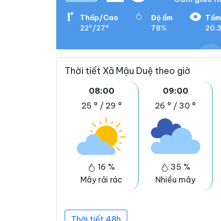
Thấp/Cao
Độ ẩm
Tầm
22°/27°
78%
20.
Thời tiết Xã Mậu Duệ theo giờ
08:00
09:00
25 °
/
29 °
26 °
/
30 °
16 %
35 %
Mây rải rác
Nhiều mây
Thời tiết 48h