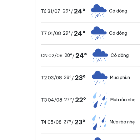
24°
29°
Có dông
T6 31/07
/
24°
29°
Có dông
T7 01/08
/
24°
28°
Có dông
CN 02/08
/
23°
28°
Mưa phùn
T2 03/08
/
22°
27°
Mưa rào nhẹ
T3 04/08
/
23°
27°
Mưa rào nhẹ
T4 05/08
/