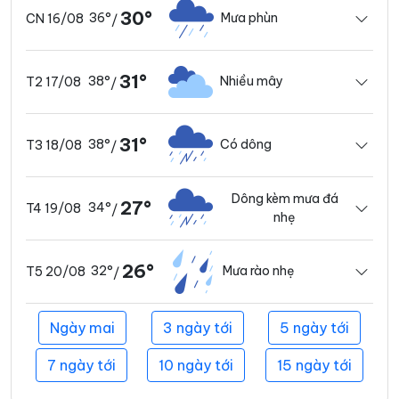
30°
36°
Mưa phùn
CN 16/08
/
31°
38°
Nhiều mây
T2 17/08
/
31°
38°
Có dông
T3 18/08
/
Dông kèm mưa đá
27°
34°
T4 19/08
/
nhẹ
26°
32°
Mưa rào nhẹ
T5 20/08
/
Ngày mai
3 ngày tới
5 ngày tới
7 ngày tới
10 ngày tới
15 ngày tới