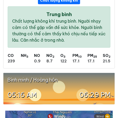
Chất lượng không khí
Trung bình
Chất lượng không khí trung bình. Người nhạy
cảm có thể gặp vấn đề sức khỏe. Người bình
thường có thể cảm thấy khó chịu nếu tiếp xúc
lâu. Cân nhắc ở trong nhà.
CO
NH
NO
NO
O
PM
PM
SO
3
2
3
10
25
2
239
0.9
8.7
122
17.1
17.1
21.5
Bình minh / Hoàng hôn
05:16 AM
06:29 PM