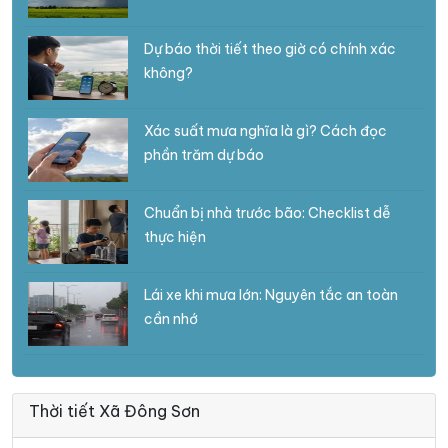
Dự báo thời tiết theo giờ có chính xác
không?
Xác suất mưa nghĩa là gì? Cách đọc
phần trăm dự báo
Chuẩn bị nhà trước bão: Checklist dễ
thực hiện
Lái xe khi mưa lớn: Nguyên tắc an toàn
cần nhớ
Thời tiết Xã Đông Sơn