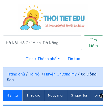
Tìm
kiếm
Tỉnh / Thành phố
Tin tức
Trang chủ
/
Hà Nội
/
Huyện Chương Mỹ
/
Xã Đông
Sơn
Hiện tại
Theo giờ
Ngày mai
3 ngày tới
5 ngày 