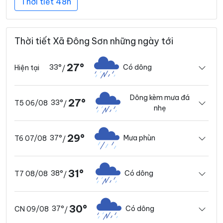
Thời tiết 48h
Thời tiết Xã Đông Sơn những ngày tới
27°
33°
Có dông
Hiện tại
/
Dông kèm mưa đá
27°
33°
T5 06/08
/
nhẹ
29°
37°
Mưa phùn
T6 07/08
/
31°
38°
Có dông
T7 08/08
/
30°
37°
Có dông
CN 09/08
/