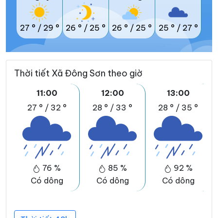
27 °
/
29 °
26 °
/
25 °
26 °
/
25 °
25 °
/
27 °
Thời tiết Xã Đông Sơn theo giờ
11:00
12:00
13:00
27 °
/
32 °
28 °
/
33 °
28 °
/
35 °
76 %
85 %
92 %
Có dông
Có dông
Có dông