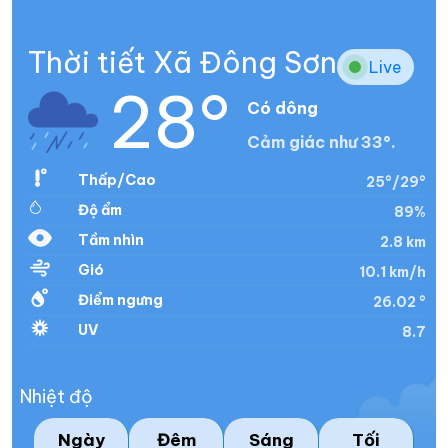
Thời tiết Xã Đông Sơn
Live
28°
Có dông
Cảm giác như 33°.
Thấp/Cao
25°/29°
Độ ẩm
89%
Tầm nhìn
2.8 km
Gió
10.1 km/h
Điểm ngưng
26.02 °
UV
8.7
Nhiệt độ
Ngày
Đêm
Sáng
Tối