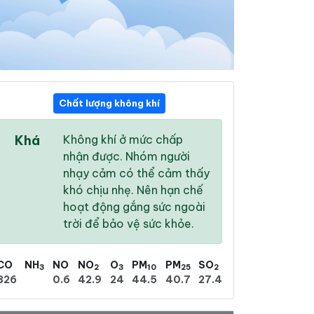
Chất lượng không khí
06:00
07:00
08:00
Khá
Không khí ở mức chấp
25 °
/
30 °
25 °
/
31 °
26 °
/
31 °
nhận được. Nhóm người
nhạy cảm có thể cảm thấy
khó chịu nhẹ. Nên hạn chế
hoạt động gắng sức ngoài
trời để bảo vệ sức khỏe.
52 %
53 %
59 %
Mưa phùn nhẹ
Mưa phùn nhẹ
Mưa phùn nhẹ
CO
NH
NO
NO
O
PM
PM
SO
3
2
3
10
25
2
826
0.6
42.9
24
44.5
40.7
27.4