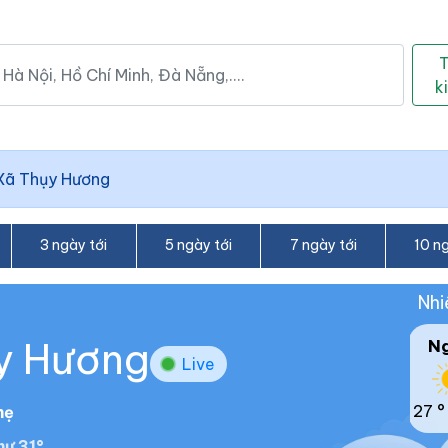
k
Xã Thụy Hương
3 ngày tới
5 ngày tới
7 ngày tới
10 ng
Nhi
ụy Hương
N
Live
27 °
hẹ
ư 31°.