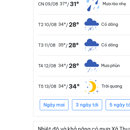
31°
37°
Mưa rào nhẹ
CN 09/08
/
28°
34°
Có dông
T2 10/08
/
28°
35°
Có dông
T3 11/08
/
28°
34°
Mưa phùn
T4 12/08
/
34°
34°
Trời quang
T5 13/08
/
Ngày mai
3 ngày tới
5 ngày tớ
Nhiệt độ và khả năng có mưa Xã Thụy