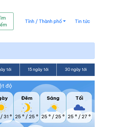
Tìm
Tỉnh / Thành phố
Tin tức
iếm
ày tới
15 ngày tới
30 ngày tới
ệt độ
gày
Đêm
Sáng
Tối
/
31 °
25 °
/
25 °
25 °
/
25 °
25 °
/
27 °