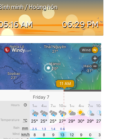
Bình minh / Hoàng hôn
05:16 AM
06:29 PM