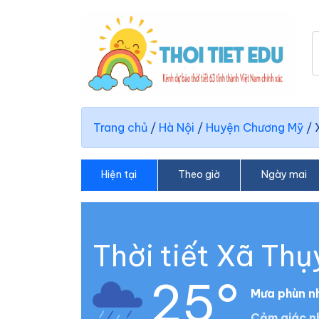
Trang chủ
/
Hà Nội
/
Huyện Chương Mỹ
/
Hiện tại
Theo giờ
Ngày mai
Thời tiết Xã Th
25°
Mưa phùn n
Cảm giác nh