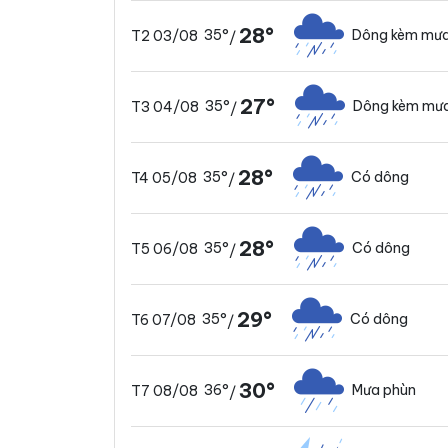
28°
35°
Dông kèm mưa
T2 03/08
/
27°
35°
Dông kèm mưa
T3 04/08
/
28°
35°
Có dông
T4 05/08
/
28°
35°
Có dông
T5 06/08
/
29°
35°
Có dông
T6 07/08
/
30°
36°
Mưa phùn
T7 08/08
/