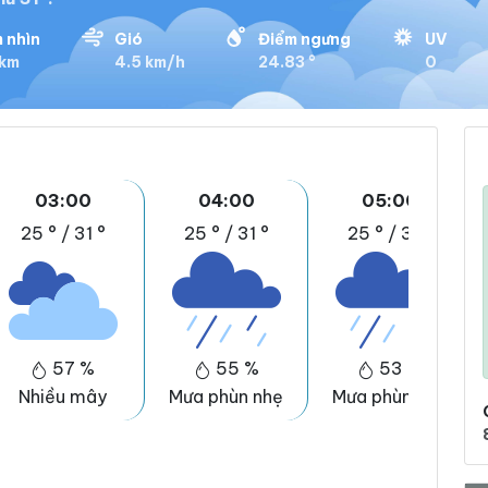
 nhìn
Gió
Điểm ngưng
UV
 km
4.5 km/h
24.83 °
0
03:00
04:00
05:00
25 °
/
31 °
25 °
/
31 °
25 °
/
31 °
57 %
55 %
53 %
Nhiều mây
Mưa phùn nhẹ
Mưa phùn nhẹ