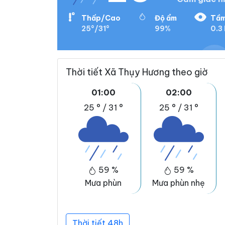
Thấp/Cao
Độ ẩm
Tầm
25°/31°
99%
0.3
Thời tiết Xã Thụy Hương theo giờ
01:00
02:00
25 °
/
31 °
25 °
/
31 °
59 %
59 %
Mưa phùn
Mưa phùn nhẹ
Thời tiết 48h