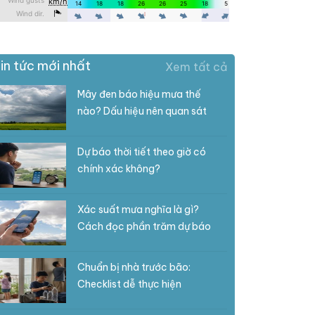
in tức mới nhất
Xem tất cả
Mây đen báo hiệu mưa thế
nào? Dấu hiệu nên quan sát
Dự báo thời tiết theo giờ có
chính xác không?
Xác suất mưa nghĩa là gì?
Cách đọc phần trăm dự báo
Chuẩn bị nhà trước bão:
Checklist dễ thực hiện