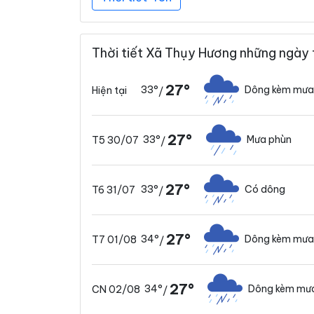
Thời tiết Xã Thụy Hương những ngày 
27°
33°
Dông kèm mưa
Hiện tại
/
27°
33°
Mưa phùn
T5 30/07
/
27°
33°
Có dông
T6 31/07
/
27°
34°
Dông kèm mưa
T7 01/08
/
27°
34°
Dông kèm mưa
CN 02/08
/