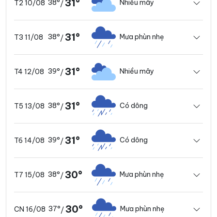
31°
38°
Nhiều mây
T2 10/08
/
31°
38°
Mưa phùn nhẹ
T3 11/08
/
31°
39°
Nhiều mây
T4 12/08
/
31°
38°
Có dông
T5 13/08
/
31°
39°
Có dông
T6 14/08
/
30°
38°
Mưa phùn nhẹ
T7 15/08
/
30°
37°
Mưa phùn nhẹ
CN 16/08
/