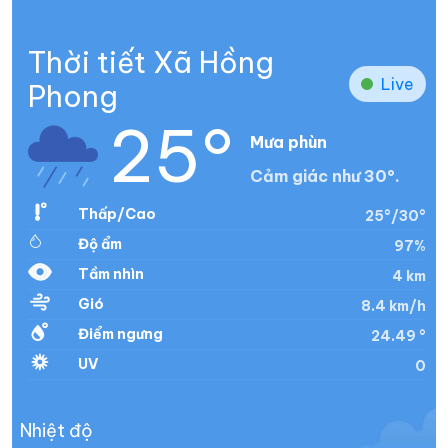
Thời tiết Xã Hồng
Live
Phong
25°
Mưa phùn
Cảm giác như 30°.
Thấp/Cao
25°/30°
Độ ẩm
97%
Tầm nhìn
4 km
Gió
8.4 km/h
Điểm ngưng
24.49 °
UV
0
Nhiệt độ