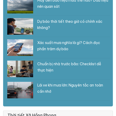
Mây đen báo hiệu mưa thế nào? Dấu hiệu
nên quan sát
Dự báo thời tiết theo giờ có chính xác
không?
Xác suất mưa nghĩa là gì? Cách đọc
phần trăm dự báo
Chuẩn bị nhà trước bão: Checklist dễ
thực hiện
Lái xe khi mưa lớn: Nguyên tắc an toàn
cần nhớ
Thời tiết Xã Hồng Phong