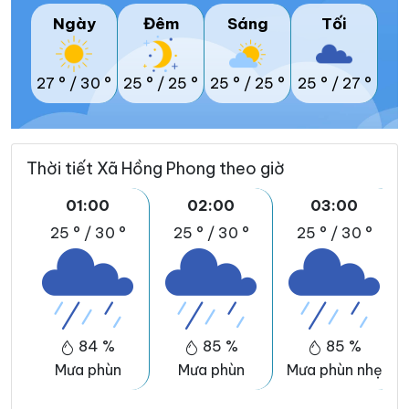
Ngày
Đêm
Sáng
Tối
27 °
/
30 °
25 °
/
25 °
25 °
/
25 °
25 °
/
27 °
Thời tiết Xã Hồng Phong theo giờ
01:00
02:00
03:00
25 °
/
30 °
25 °
/
30 °
25 °
/
30 °
84 %
85 %
85 %
Mưa phùn
Mưa phùn
Mưa phùn nhẹ