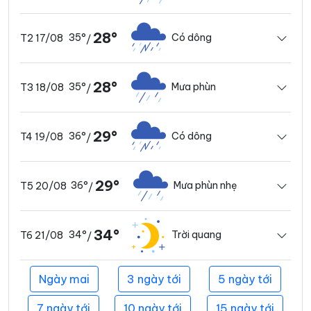
28°
35°
Có dông
T2 17/08
/
28°
35°
Mưa phùn
T3 18/08
/
29°
36°
Có dông
T4 19/08
/
29°
36°
Mưa phùn nhẹ
T5 20/08
/
34°
34°
Trời quang
T6 21/08
/
Ngày mai
3 ngày tới
5 ngày tới
7 ngày tới
10 ngày tới
15 ngày tới