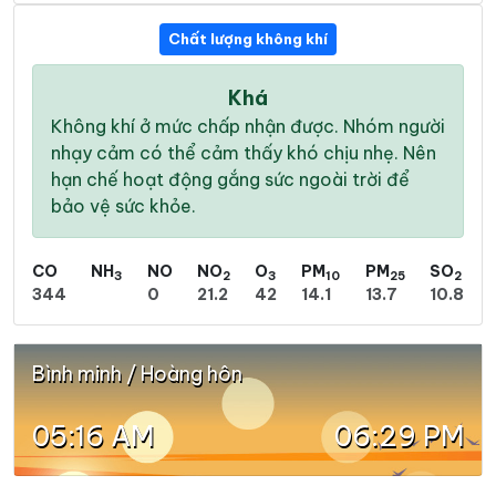
Chất lượng không khí
Khá
Không khí ở mức chấp nhận được. Nhóm người
nhạy cảm có thể cảm thấy khó chịu nhẹ. Nên
hạn chế hoạt động gắng sức ngoài trời để
bảo vệ sức khỏe.
CO
NH
NO
NO
O
PM
PM
SO
3
2
3
10
25
2
344
0
21.2
42
14.1
13.7
10.8
Bình minh / Hoàng hôn
05:16 AM
06:29 PM