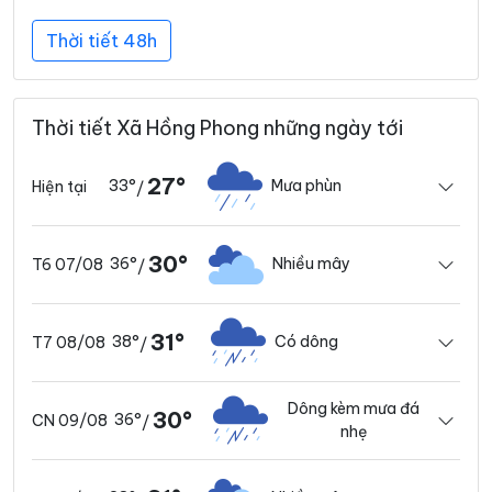
Thời tiết 48h
Thời tiết Xã Hồng Phong những ngày tới
27°
33°
Mưa phùn
Hiện tại
/
30°
36°
Nhiều mây
T6 07/08
/
31°
38°
Có dông
T7 08/08
/
Dông kèm mưa đá
30°
36°
CN 09/08
/
nhẹ