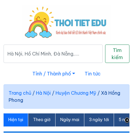
Tìm
kiếm
Tỉnh / Thành phố
Tin tức
Trang chủ
/
Hà Nội
/
Huyện Chương Mỹ
/
Xã Hồng
Phong
Hiện tại
Theo giờ
Ngày mai
3 ngày tới
5 ngày 