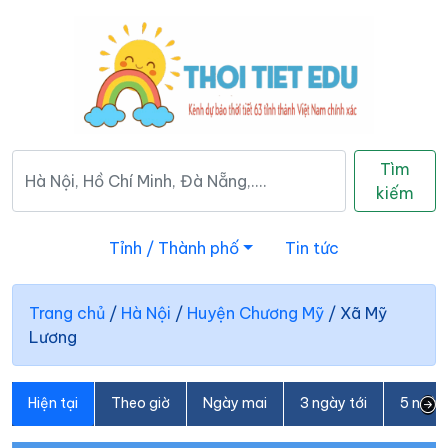
Tìm
kiếm
Tỉnh / Thành phố
Tin tức
Trang chủ
/
Hà Nội
/
Huyện Chương Mỹ
/
Xã Mỹ
Lương
Hiện tại
Theo giờ
Ngày mai
3 ngày tới
5 ngày 