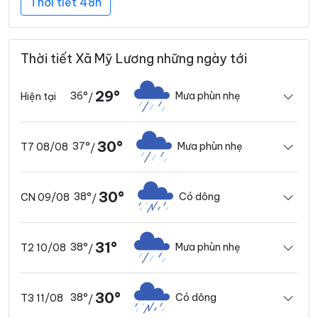
Thời tiết 48h
Thời tiết Xã Mỹ Lương những ngày tới
29°
36°
Mưa phùn nhẹ
Hiện tại
/
30°
37°
Mưa phùn nhẹ
T7 08/08
/
30°
38°
Có dông
CN 09/08
/
31°
38°
Mưa phùn nhẹ
T2 10/08
/
30°
38°
Có dông
T3 11/08
/