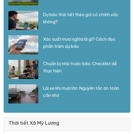
Dự báo thời tiết theo giờ có chính xác
không?
Xác suất mưa nghĩa là gì? Cách đọc
phần trăm dự báo
Chuẩn bị nhà trước bão: Checklist dễ
thực hiện
Lái xe khi mưa lớn: Nguyên tắc an toàn
cần nhớ
Thời tiết Xã Mỹ Lương