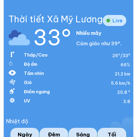
Thời tiết Xã Mỹ Lương
Live
33°
Nhiều mây
Cảm giác như 39°.
Thấp/Cao
26°/33°
Độ ẩm
66%
Tầm nhìn
21.2 km
Gió
5.6 km/h
Điểm ngưng
25.8 °
UV
3.8
Nhiệt độ
Ngày
Đêm
Sáng
Tối