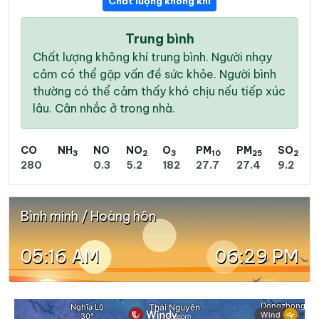
Chất lượng không khí
Trung bình
Chất lượng không khí trung bình. Người nhạy
cảm có thể gặp vấn đề sức khỏe. Người bình
thường có thể cảm thấy khó chịu nếu tiếp xúc
lâu. Cân nhắc ở trong nhà.
CO
NH
NO
NO
O
PM
PM
SO
3
2
3
10
25
2
280
0.3
5.2
182
27.7
27.4
9.2
Bình minh / Hoàng hôn
05:16 AM
06:29 PM