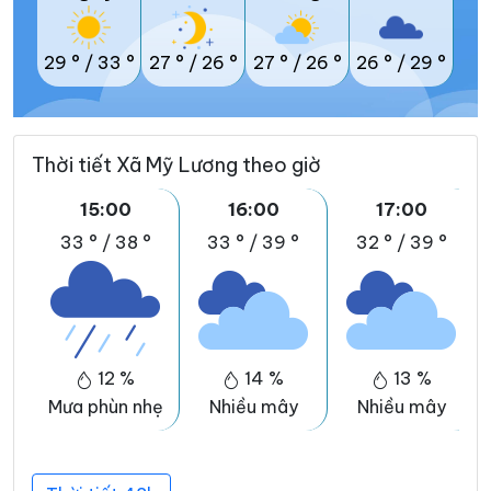
29 °
/
33 °
27 °
/
26 °
27 °
/
26 °
26 °
/
29 °
Thời tiết Xã Mỹ Lương theo giờ
15:00
16:00
17:00
33 °
/
38 °
33 °
/
39 °
32 °
/
39 °
12 %
14 %
13 %
Mưa phùn nhẹ
Nhiều mây
Nhiều mây