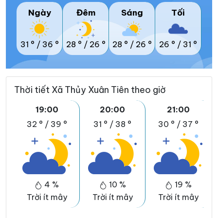
Ngày
Đêm
Sáng
Tối
31 °
/
36 °
28 °
/
26 °
28 °
/
26 °
26 °
/
31 °
Thời tiết Xã Thủy Xuân Tiên theo giờ
19:00
20:00
21:00
32 °
/
39 °
31 °
/
38 °
30 °
/
37 °
4 %
10 %
19 %
Trời ít mây
Trời ít mây
Trời ít mây