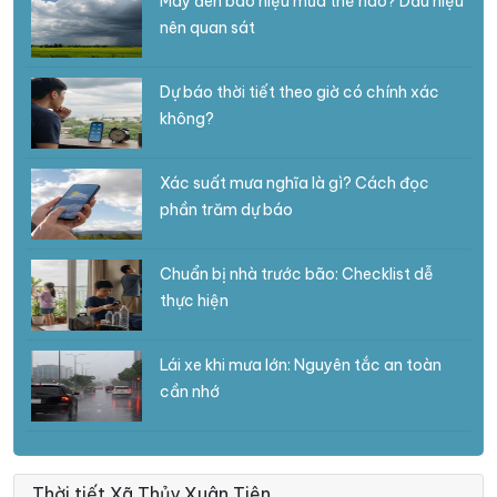
Mây đen báo hiệu mưa thế nào? Dấu hiệu
nên quan sát
Dự báo thời tiết theo giờ có chính xác
không?
Xác suất mưa nghĩa là gì? Cách đọc
phần trăm dự báo
Chuẩn bị nhà trước bão: Checklist dễ
thực hiện
Lái xe khi mưa lớn: Nguyên tắc an toàn
cần nhớ
Thời tiết Xã Thủy Xuân Tiên