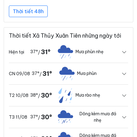
Thời tiết 48h
Thời tiết Xã Thủy Xuân Tiên những ngày tới
31°
37°
Mưa phùn nhẹ
Hiện tại
/
31°
37°
Mưa phùn
CN 09/08
/
30°
38°
Mưa rào nhẹ
T2 10/08
/
Dông kèm mưa đá
30°
37°
T3 11/08
/
nhẹ
Dông kèm mưa đá