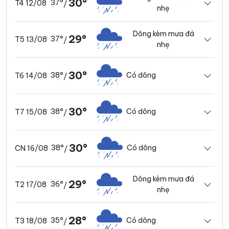
30°
37°
T4 12/08
/
nhẹ
Dông kèm mưa đá
29°
37°
T5 13/08
/
nhẹ
30°
38°
Có dông
T6 14/08
/
30°
38°
Có dông
T7 15/08
/
30°
38°
Có dông
CN 16/08
/
Dông kèm mưa đá
29°
36°
T2 17/08
/
nhẹ
28°
35°
Có dông
T3 18/08
/