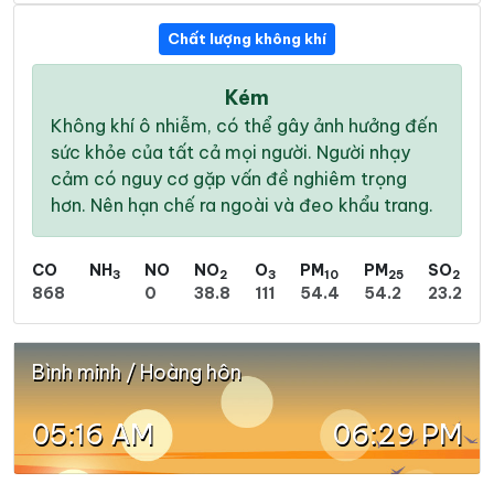
Chất lượng không khí
Kém
Không khí ô nhiễm, có thể gây ảnh hưởng đến
sức khỏe của tất cả mọi người. Người nhạy
cảm có nguy cơ gặp vấn đề nghiêm trọng
hơn. Nên hạn chế ra ngoài và đeo khẩu trang.
CO
NH
NO
NO
O
PM
PM
SO
3
2
3
10
25
2
868
0
38.8
111
54.4
54.2
23.2
Bình minh / Hoàng hôn
05:16 AM
06:29 PM