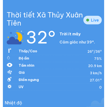
Thời tiết Xã Thủy Xuân
Live
Tiên
32°
Trời ít mây
Cảm giác như 39°.
Thấp/Cao
26°/36°
Độ ẩm
75%
Tầm nhìn
20.9 km
Gió
3 km/h
Điểm ngưng
27.01 °
UV
0
Nhiệt độ