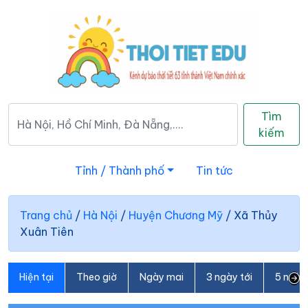
Tìm
kiếm
Tỉnh / Thành phố
Tin tức
Trang chủ
/
Hà Nội
/
Huyện Chương Mỹ
/
Xã Thủy
Xuân Tiên
Hiện tại
Theo giờ
Ngày mai
3 ngày tới
5 ngày 