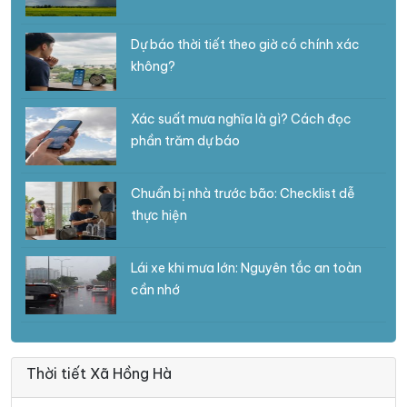
Dự báo thời tiết theo giờ có chính xác
không?
Xác suất mưa nghĩa là gì? Cách đọc
phần trăm dự báo
Chuẩn bị nhà trước bão: Checklist dễ
thực hiện
Lái xe khi mưa lớn: Nguyên tắc an toàn
cần nhớ
Thời tiết Xã Hồng Hà