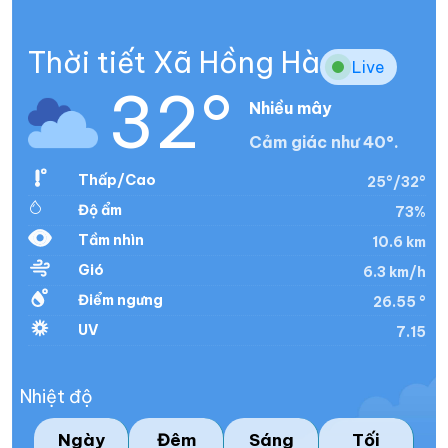
Thời tiết Xã Hồng Hà
Live
32°
Nhiều mây
Cảm giác như 40°.
Thấp/Cao
25°/32°
Độ ẩm
73%
Tầm nhìn
10.6 km
Gió
6.3 km/h
Điểm ngưng
26.55 °
UV
7.15
Nhiệt độ
Ngày
Đêm
Sáng
Tối