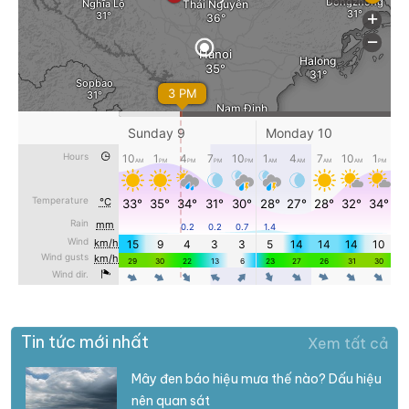
Tin tức mới nhất
Xem tất cả
Mây đen báo hiệu mưa thế nào? Dấu hiệu
nên quan sát