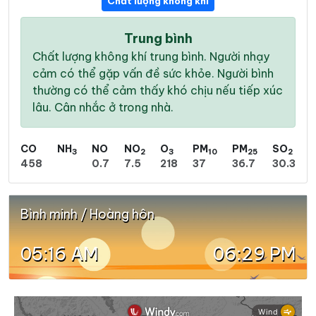
Chất lượng không khí
Trung bình
Chất lượng không khí trung bình. Người nhạy
cảm có thể gặp vấn đề sức khỏe. Người bình
thường có thể cảm thấy khó chịu nếu tiếp xúc
lâu. Cân nhắc ở trong nhà.
CO
NH
NO
NO
O
PM
PM
SO
3
2
3
10
25
2
458
0.7
7.5
218
37
36.7
30.3
Bình minh / Hoàng hôn
05:16 AM
06:29 PM