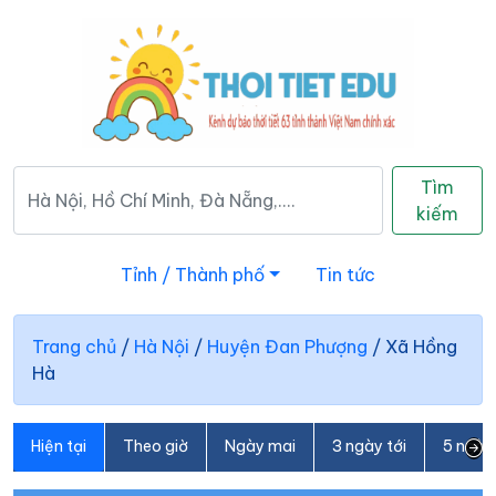
Tìm
kiếm
Tỉnh / Thành phố
Tin tức
Trang chủ
/
Hà Nội
/
Huyện Đan Phượng
/
Xã Hồng
Hà
Hiện tại
Theo giờ
Ngày mai
3 ngày tới
5 ngày 