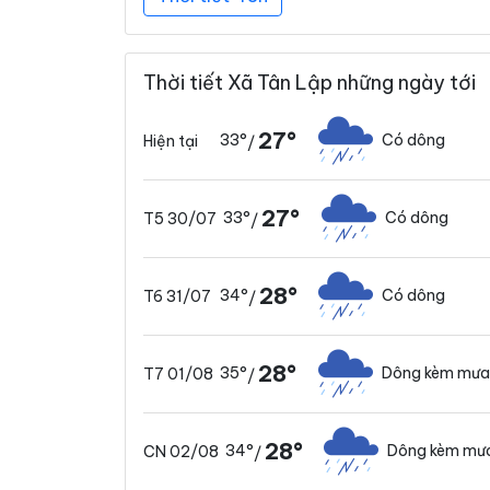
Thời tiết Xã Tân Lập những ngày tới
27°
33°
Có dông
Hiện tại
/
27°
33°
Có dông
T5 30/07
/
28°
34°
Có dông
T6 31/07
/
28°
35°
Dông kèm mưa
T7 01/08
/
28°
34°
Dông kèm mưa
CN 02/08
/