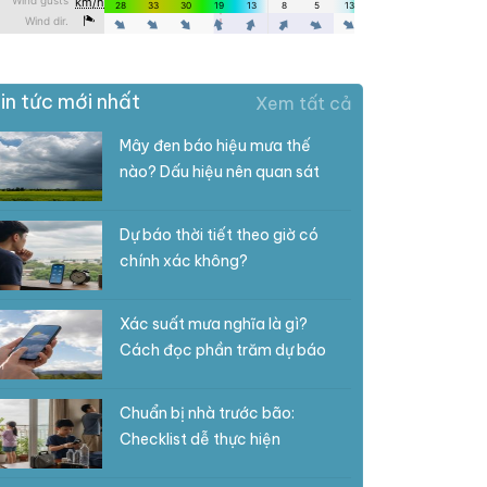
in tức mới nhất
Xem tất cả
Mây đen báo hiệu mưa thế
nào? Dấu hiệu nên quan sát
Dự báo thời tiết theo giờ có
chính xác không?
Xác suất mưa nghĩa là gì?
Cách đọc phần trăm dự báo
Chuẩn bị nhà trước bão:
Checklist dễ thực hiện