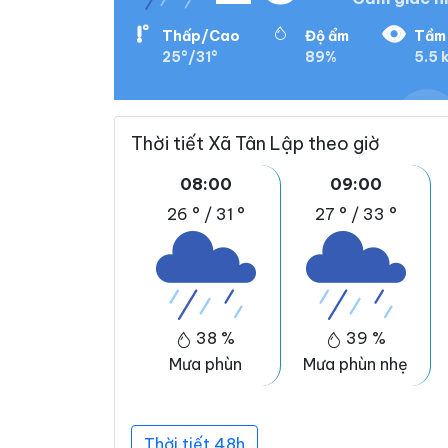
Thấp/Cao
Độ ẩm
Tầm 
25°/31°
89%
5.5 
Thời tiết Xã Tân Lập theo giờ
08:00
09:00
26 °
/
31 °
27 °
/
33 °
38 %
39 %
Mưa phùn
Mưa phùn nhẹ
Thời tiết 48h