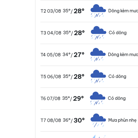
28°
35°
Dông kèm mưa
T2 03/08
/
28°
35°
Có dông
T3 04/08
/
27°
34°
Dông kèm mưa
T4 05/08
/
28°
35°
Có dông
T5 06/08
/
29°
35°
Có dông
T6 07/08
/
30°
36°
Mưa phùn nhẹ
T7 08/08
/