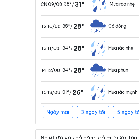
31°
38°
Mưa rào nhẹ
CN 09/08
/
28°
35°
Có dông
T2 10/08
/
28°
34°
Mưa rào nhẹ
T3 11/08
/
28°
34°
Mưa phùn
T4 12/08
/
26°
31°
Mưa rào mạnh
T5 13/08
/
Ngày mai
3 ngày tới
5 ngày tớ
Nhiệt độ và khả năng có mưa Xã Tân 