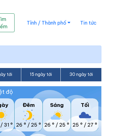
Tìm
Tỉnh / Thành phố
Tin tức
iếm
ày tới
15 ngày tới
30 ngày tới
ệt độ
gày
Đêm
Sáng
Tối
/
31 °
26 °
/
25 °
26 °
/
25 °
25 °
/
27 °