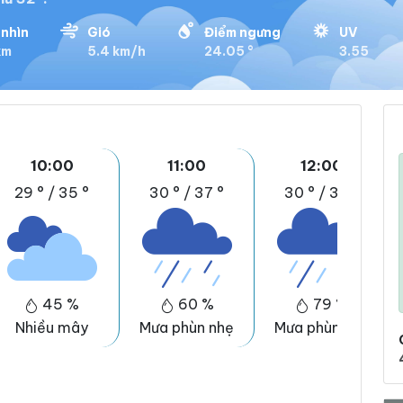
nhìn
Gió
Điểm ngưng
UV
km
5.4 km/h
24.05 °
3.55
10:00
11:00
12:00
29 °
/
35 °
30 °
/
37 °
30 °
/
37 °
45 %
60 %
79 %
Nhiều mây
Mưa phùn nhẹ
Mưa phùn nhẹ