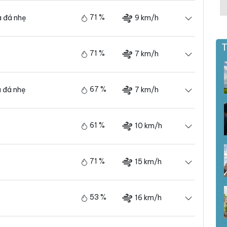
71 %
9 km/h
 đá nhẹ
T
71 %
7 km/h
67 %
7 km/h
 đá nhẹ
61 %
10 km/h
71 %
15 km/h
53 %
16 km/h