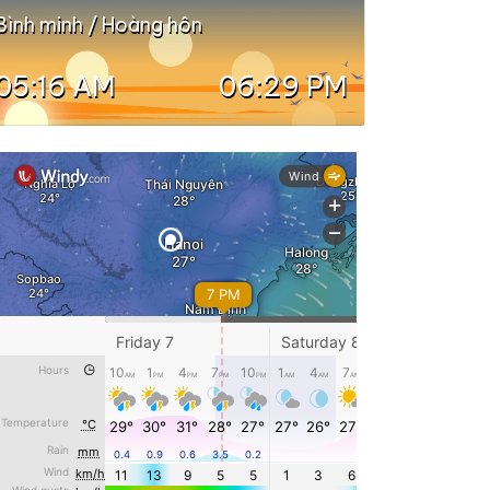
Bình minh / Hoàng hôn
05:16 AM
06:29 PM