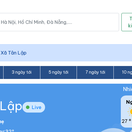
k
/
Xã Tân Lập
3 ngày tới
5 ngày tới
7 ngày tới
10 ng
Nhi
 Lập
N
Live
27 °
hẹ
hư 32°.