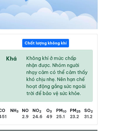
Chất lượng không khí
13:00
14:00
15:00
Khá
Không khí ở mức chấp
31 °
/
38 °
29 °
/
35 °
29 °
/
34 °
nhận được. Nhóm người
nhạy cảm có thể cảm thấy
khó chịu nhẹ. Nên hạn chế
hoạt động gắng sức ngoài
trời để bảo vệ sức khỏe.
92 %
96 %
94 %
Mưa phùn nhẹ
Mưa phùn nhẹ
Mưa rào nhẹ
CO
NH
NO
NO
O
PM
PM
SO
3
2
3
10
25
2
451
2.9
24.6
49
25.1
23.2
31.2