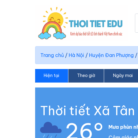
Trang chủ
/
Hà Nội
/
Huyện Đan Phượng
Hiện tại
Theo giờ
Ngày mai
Thời tiết Xã Tân
26°
Mưa phùn n
Cảm giác n