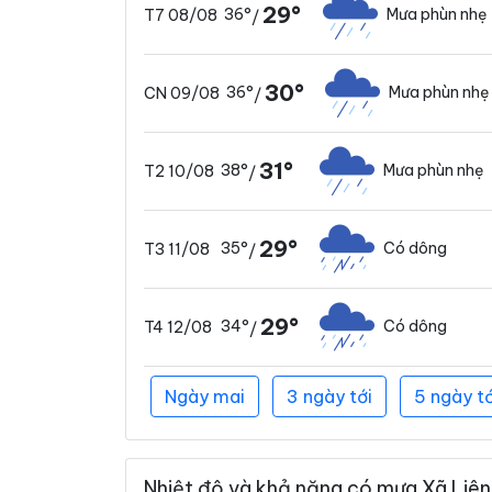
29°
36°
Mưa phùn nhẹ
T7 08/08
/
30°
36°
Mưa phùn nhẹ
CN 09/08
/
31°
38°
Mưa phùn nhẹ
T2 10/08
/
29°
35°
Có dông
T3 11/08
/
29°
34°
Có dông
T4 12/08
/
Ngày mai
3 ngày tới
5 ngày tớ
Nhiệt độ và khả năng có mưa Xã Liên