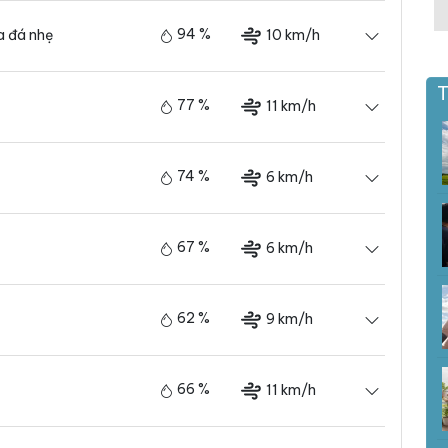
94 %
10 km/h
 đá nhẹ
T
77 %
11 km/h
74 %
6 km/h
67 %
6 km/h
62 %
9 km/h
66 %
11 km/h