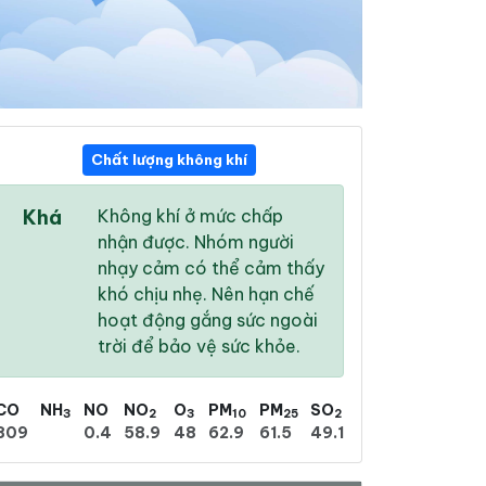
Chất lượng không khí
02:00
03:00
04:00
Khá
Không khí ở mức chấp
25 °
/
31 °
24 °
/
29 °
24 °
/
28 °
nhận được. Nhóm người
nhạy cảm có thể cảm thấy
khó chịu nhẹ. Nên hạn chế
hoạt động gắng sức ngoài
trời để bảo vệ sức khỏe.
71 %
74 %
76 %
Mưa phùn
Mưa rào nhẹ
Có dông
CO
NH
NO
NO
O
PM
PM
SO
3
2
3
10
25
2
809
0.4
58.9
48
62.9
61.5
49.1