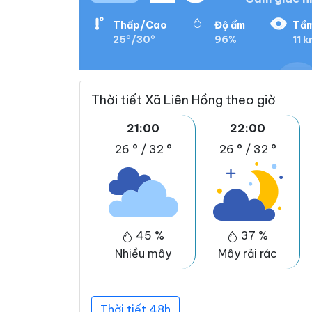
Thấp/Cao
Độ ẩm
Tầm
25°/30°
96%
11 k
Thời tiết Xã Liên Hồng theo giờ
21:00
22:00
26 °
/
32 °
26 °
/
32 °
45 %
37 %
Nhiều mây
Mây rải rác
Thời tiết 48h