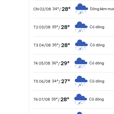
28°
34°
Dông kèm mưa
CN 02/08
/
28°
35°
Có dông
T2 03/08
/
28°
35°
Có dông
T3 04/08
/
29°
36°
Có dông
T4 05/08
/
27°
34°
Có dông
T5 06/08
/
28°
35°
Có dông
T6 07/08
/