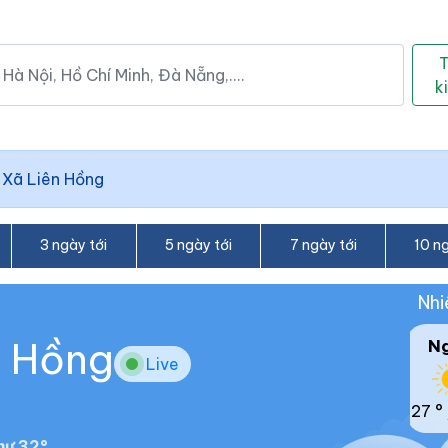
k
/
Xã Liên Hồng
3 ngày tới
5 ngày tới
7 ngày tới
10 ng
Nhi
n Hồng
N
Live
27 °
hư 32°.