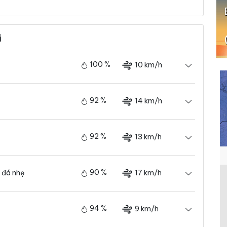
i
100 %
10 km/h
92 %
14 km/h
92 %
13 km/h
90 %
17 km/h
 đá nhẹ
94 %
9 km/h