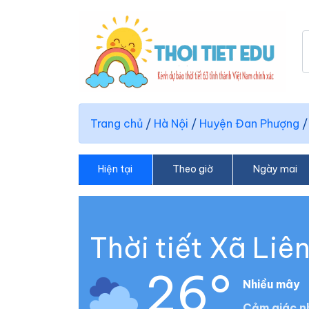
Trang chủ
/
Hà Nội
/
Huyện Đan Phượng
Hiện tại
Theo giờ
Ngày mai
Thời tiết Xã Liê
26°
Nhiều mây
Cảm giác n