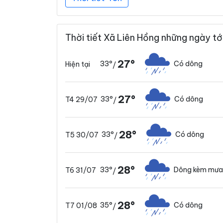
Thời tiết Xã Liên Hồng những ngày tớ
27°
33°
Có dông
Hiện tại
/
27°
33°
Có dông
T4 29/07
/
28°
33°
Có dông
T5 30/07
/
28°
33°
Dông kèm mưa
T6 31/07
/
28°
35°
Có dông
T7 01/08
/