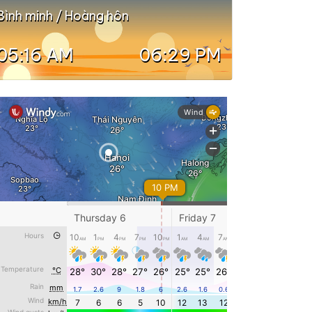
Bình minh / Hoàng hôn
05:16 AM
06:29 PM