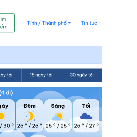
Tìm
Tỉnh / Thành phố
Tin tức
iếm
ày tới
15 ngày tới
30 ngày tới
ệt độ
gày
Đêm
Sáng
Tối
/
30 °
25 °
/
25 °
25 °
/
25 °
25 °
/
27 °