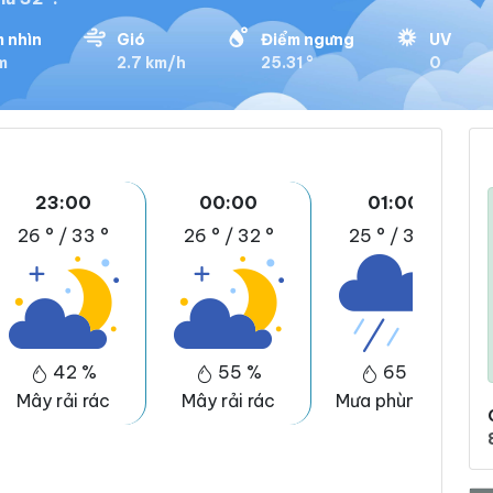
 nhìn
Gió
Điểm ngưng
UV
m
2.7 km/h
25.31 °
0
23:00
00:00
01:00
26 °
/
33 °
26 °
/
32 °
25 °
/
32 °
42 %
55 %
65 %
Mây rải rác
Mây rải rác
Mưa phùn nhẹ