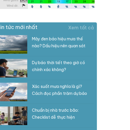
in tức mới nhất
Xem tất cả
Mây đen báo hiệu mưa thế
nào? Dấu hiệu nên quan sát
Dự báo thời tiết theo giờ có
chính xác không?
Xác suất mưa nghĩa là gì?
Cách đọc phần trăm dự báo
Chuẩn bị nhà trước bão:
Checklist dễ thực hiện