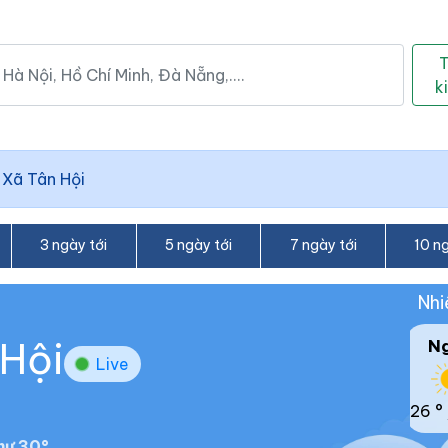
k
/
Xã Tân Hội
3 ngày tới
5 ngày tới
7 ngày tới
10 ng
Nhi
 Hội
N
Live
26 °
hư 30°.