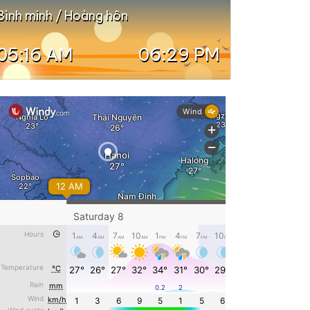
Bình minh / Hoàng hôn
05:16 AM
06:29 PM