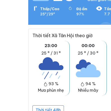
Thấp/Cao
Độ ẩm
Tầm
25°/29°
97%
7.7
Thời tiết Xã Tân Hội theo giờ
23:00
00:00
25 °
/
31 °
25 °
/
30 °
93 %
94 %
Mưa phùn nhẹ
Nhiều mây
Thời tiết 48h