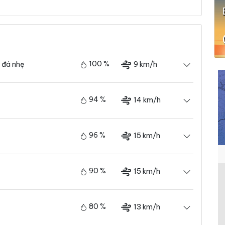
100 %
9 km/h
 đá nhẹ
94 %
14 km/h
96 %
15 km/h
90 %
15 km/h
80 %
13 km/h