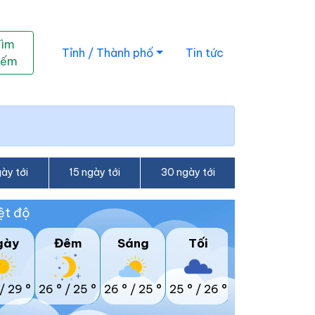
Tìm
Tỉnh / Thành phố
Tin tức
iếm
ày tới
15 ngày tới
30 ngày tới
ệt độ
gày
Đêm
Sáng
Tối
/
29 °
26 °
/
25 °
26 °
/
25 °
25 °
/
26 °