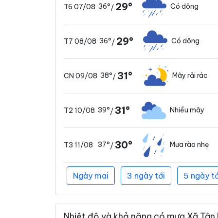
29°
36°
Có dông
T6 07/08
/
29°
36°
Có dông
T7 08/08
/
31°
38°
Mây rải rác
CN 09/08
/
31°
39°
Nhiều mây
T2 10/08
/
30°
37°
Mưa rào nhẹ
T3 11/08
/
Ngày mai
3 ngày tới
5 ngày tớ
Nhiệt độ và khả năng có mưa Xã Tân H