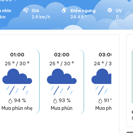
 nhìn
Gió
Điểm ngưng
UV
 km
2.6 km/h
24.49 °
0
01:00
02:00
03:00
25 °
/
30 °
25 °
/
30 °
24 °
/
30 °
94 %
93 %
91 %
Mưa phùn nhẹ
Mưa phùn
Mưa phùn