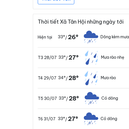
Thời tiết Xã Tân Hội những ngày tới
26°
33°
Dông kèm mưa
Hiện tại
/
27°
33°
Mưa rào nhẹ
T3 28/07
/
28°
34°
Mưa rào
T4 29/07
/
28°
33°
Có dông
T5 30/07
/
27°
33°
Có dông
T6 31/07
/