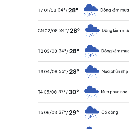
28°
34°
Dông kèm mưa
T7 01/08
/
28°
34°
Dông kèm mưa
CN 02/08
/
28°
34°
Dông kèm mưa
T2 03/08
/
28°
35°
Mưa phùn nhẹ
T3 04/08
/
30°
37°
Mưa phùn nhẹ
T4 05/08
/
29°
37°
Có dông
T5 06/08
/