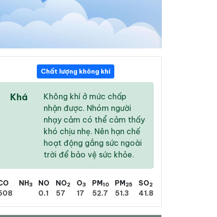
Chất lượng không khí
04:00
05:00
06:00
Khá
Không khí ở mức chấp
24 °
/
30 °
24 °
/
29 °
25 °
/
30 °
nhận được. Nhóm người
nhạy cảm có thể cảm thấy
khó chịu nhẹ. Nên hạn chế
hoạt động gắng sức ngoài
trời để bảo vệ sức khỏe.
88 %
83 %
77 %
Mưa phùn dày
Mưa rào nhẹ
Nhiều mây
CO
NH
NO
NO
O
PM
PM
SO
3
2
3
10
25
2
508
0.1
57
17
52.7
51.3
41.8