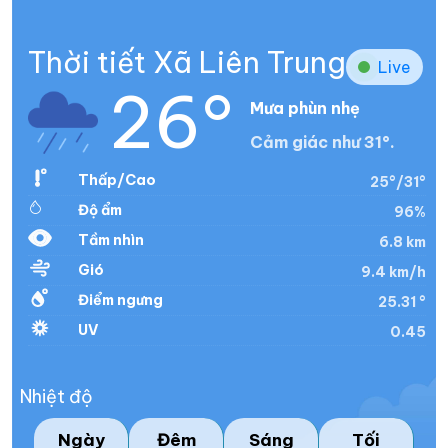
Thời tiết Xã Liên Trung
Live
26°
Mưa phùn nhẹ
Cảm giác như 31°.
Thấp/Cao
25°/31°
Độ ẩm
96%
Tầm nhìn
6.8 km
Gió
9.4 km/h
Điểm ngưng
25.31 °
UV
0.45
Nhiệt độ
Ngày
Đêm
Sáng
Tối