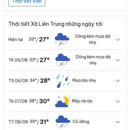
Thời tiết 48h
Thời tiết Xã Liên Trung những ngày tới
Dông kèm mưa đá
27°
33°
Hiện tại
/
nhẹ
Dông kèm mưa đá
27°
33°
T4 05/08
/
nhẹ
28°
34°
Mưa rào nhẹ
T5 06/08
/
30°
38°
Mây rải rác
T6 07/08
/
31°
39°
Có dông
T7 08/08
/