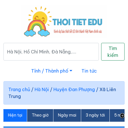
Tìm
kiếm
Tỉnh / Thành phố
Tin tức
Trang chủ
/
Hà Nội
/
Huyện Đan Phượng
/
Xã Liên
Trung
Hiện tại
Theo giờ
Ngày mai
3 ngày tới
5 ngày 