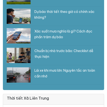
Dự báo thời tiết theo giờ có chính xác
không?
Xác suất mưa nghĩa là gì? Cách đọc
phần trăm dự báo
Chuẩn bị nhà trước bão: Checklist dễ
thực hiện
Lái xe khi mưa lớn: Nguyên tắc an toàn
cần nhớ
Thời tiết Xã Liên Trung