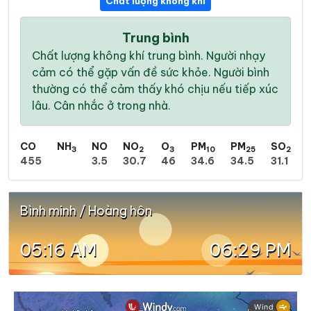
Chất lượng không khí
Trung bình
Chất lượng không khí trung bình. Người nhạy
cảm có thể gặp vấn đề sức khỏe. Người bình
thường có thể cảm thấy khó chịu nếu tiếp xúc
lâu. Cân nhắc ở trong nhà.
CO
NH
NO
NO
O
PM
PM
SO
3
2
3
10
25
2
455
3.5
30.7
46
34.6
34.5
31.1
Bình minh / Hoàng hôn
05:16 AM
06:29 PM