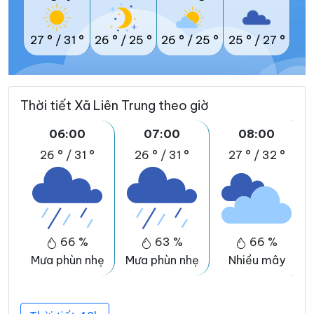
27 °
/
31 °
26 °
/
25 °
26 °
/
25 °
25 °
/
27 °
Thời tiết Xã Liên Trung theo giờ
06:00
07:00
08:00
26 °
/
31 °
26 °
/
31 °
27 °
/
32 °
66 %
63 %
66 %
Mưa phùn nhẹ
Mưa phùn nhẹ
Nhiều mây