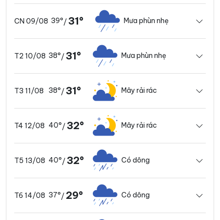
31°
39°
Mưa phùn nhẹ
CN 09/08
/
31°
38°
Mưa phùn nhẹ
T2 10/08
/
31°
38°
Mây rải rác
T3 11/08
/
32°
40°
Mây rải rác
T4 12/08
/
32°
40°
Có dông
T5 13/08
/
29°
37°
Có dông
T6 14/08
/