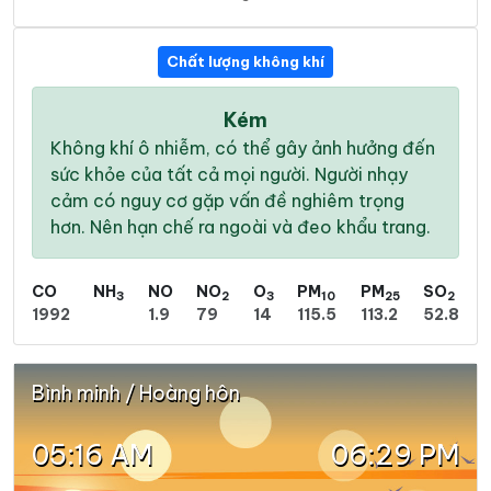
Chất lượng không khí
Kém
Không khí ô nhiễm, có thể gây ảnh hưởng đến
sức khỏe của tất cả mọi người. Người nhạy
cảm có nguy cơ gặp vấn đề nghiêm trọng
hơn. Nên hạn chế ra ngoài và đeo khẩu trang.
CO
NH
NO
NO
O
PM
PM
SO
3
2
3
10
25
2
1992
1.9
79
14
115.5
113.2
52.8
Bình minh / Hoàng hôn
05:16 AM
06:29 PM