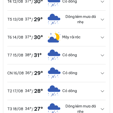
30°
37°
Có dông
T4 12/08
/
Dông kèm mưa đá
29°
37°
T5 13/08
/
nhẹ
30°
37°
Mây rải rác
T6 14/08
/
31°
38°
Có dông
T7 15/08
/
29°
36°
Có dông
CN 16/08
/
28°
34°
Có dông
T2 17/08
/
Dông kèm mưa đá
27°
34°
T3 18/08
/
nhẹ