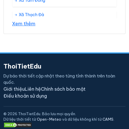
Xã Tam Đồng
Xã Thạch Đà
Xem thêm
Xã Thanh Lâm
Xã Tiền Phong
Xã Tiến Thắng
ThoiTietEdu
Xã Tiến Thịnh
Dự báo thời tiết cập nhật theo từng tỉnh thành trên toàn
quốc.
Xã Tráng Việt
Giới thiệu
Liên hệ
Chính sách bảo mật
Điều khoản sử dụng
Xã Tự Lập
© 2026 ThoiTietEdu. Bảo lưu mọi quyền.
Xã Văn Khê
Dữ liệu thời tiết từ
Open-Meteo
và dữ liệu không khí từ
CAMS
.