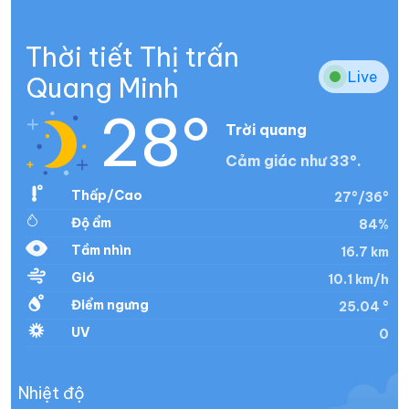
Thời tiết Thị trấn
Live
Quang Minh
28°
Trời quang
Cảm giác như 33°.
Thấp/Cao
27°/36°
Độ ẩm
84%
Tầm nhìn
16.7 km
Gió
10.1 km/h
Điểm ngưng
25.04 °
UV
0
Nhiệt độ