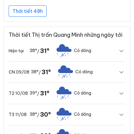
Thời tiết 48h
Thời tiết Thị trấn Quang Minh những ngày tới
31°
38°
Có dông
Hiện tại
/
31°
38°
Có dông
CN 09/08
/
31°
39°
Có dông
T2 10/08
/
30°
38°
Có dông
T3 11/08
/