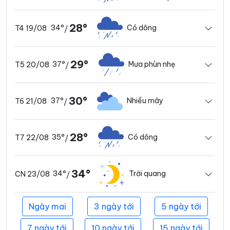
28°
34°
Có dông
T4 19/08
/
29°
37°
Mưa phùn nhẹ
T5 20/08
/
30°
37°
Nhiều mây
T6 21/08
/
28°
35°
Có dông
T7 22/08
/
34°
34°
Trời quang
CN 23/08
/
Ngày mai
3 ngày tới
5 ngày tới
7 ngày tới
10 ngày tới
15 ngày tới