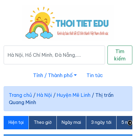
Tìm
kiếm
Tỉnh / Thành phố
Tin tức
Trang chủ
/
Hà Nội
/
Huyện Mê Linh
/
Thị trấn
Quang Minh
Hiện tại
Theo giờ
Ngày mai
3 ngày tới
5 ngày 