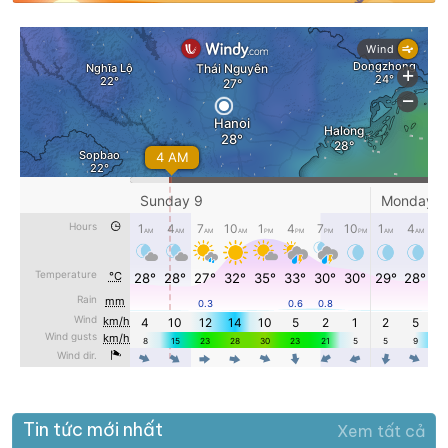
Tin tức mới nhất
Xem tất cả