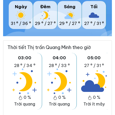
Ngày
Đêm
Sáng
Tối
31 °
/
36 °
29 °
/
27 °
29 °
/
27 °
27 °
/
31 °
Thời tiết Thị trấn Quang Minh theo giờ
03:00
04:00
05:00
28 °
/
34 °
28 °
/
33 °
27 °
/
31 °
0 %
0 %
0 %
Trời quang
Trời quang
Trời ít mây