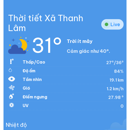
Thời tiết Xã Thanh
Live
Lâm
31°
Trời ít mây
Cảm giác như 40°.
Thấp/Cao
27°/36°
Độ ẩm
84%
Tầm nhìn
19.1 km
Gió
1.2 km/h
Điểm ngưng
27.98 °
UV
0
Nhiệt độ