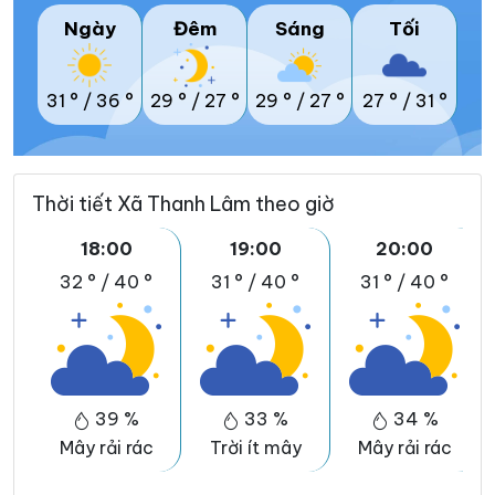
Ngày
Đêm
Sáng
Tối
31 °
/
36 °
29 °
/
27 °
29 °
/
27 °
27 °
/
31 °
Thời tiết Xã Thanh Lâm theo giờ
18:00
19:00
20:00
32 °
/
40 °
31 °
/
40 °
31 °
/
40 °
39 %
33 %
34 %
Mây rải rác
Trời ít mây
Mây rải rác