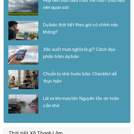
Mây đen báo hiệu mưa thế nào? Dấu hiệu
nên quan sát
Dự báo thời tiết theo giờ có chính xác
không?
Xác suất mưa nghĩa là gì? Cách đọc
phần trăm dự báo
Chuẩn bị nhà trước bão: Checklist dễ
thực hiện
Lái xe khi mưa lớn: Nguyên tắc an toàn
cần nhớ
Thời tiết Xã Thanh Lâm