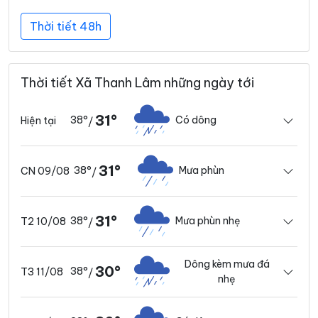
Thời tiết 48h
Thời tiết Xã Thanh Lâm những ngày tới
31°
38°
Có dông
Hiện tại
/
31°
38°
Mưa phùn
CN 09/08
/
31°
38°
Mưa phùn nhẹ
T2 10/08
/
Dông kèm mưa đá
30°
38°
T3 11/08
/
nhẹ