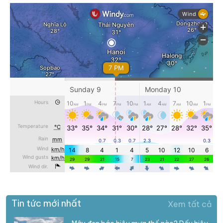
Tin tức mới nhất
Xem tất cả