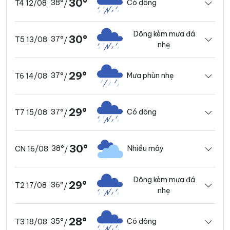
30°
38°
Có dông
T4 12/08
/
Dông kèm mưa đá
30°
37°
T5 13/08
/
nhẹ
29°
37°
Mưa phùn nhẹ
T6 14/08
/
29°
37°
Có dông
T7 15/08
/
30°
38°
Nhiều mây
CN 16/08
/
Dông kèm mưa đá
29°
36°
T2 17/08
/
nhẹ
28°
35°
Có dông
T3 18/08
/