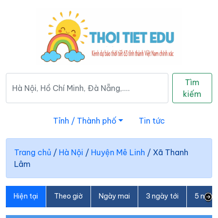
Tìm
kiếm
Tỉnh / Thành phố
Tin tức
Trang chủ
/
Hà Nội
/
Huyện Mê Linh
/
Xã Thanh
Lâm
Hiện tại
Theo giờ
Ngày mai
3 ngày tới
5 ngày 