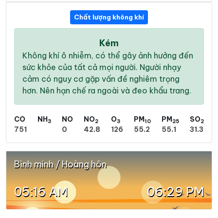
Chất lượng không khí
Kém
Không khí ô nhiễm, có thể gây ảnh hưởng đến
sức khỏe của tất cả mọi người. Người nhạy
cảm có nguy cơ gặp vấn đề nghiêm trọng
hơn. Nên hạn chế ra ngoài và đeo khẩu trang.
CO
NH
NO
NO
O
PM
PM
SO
3
2
3
10
25
2
751
0
42.8
126
55.2
55.1
31.3
Bình minh / Hoàng hôn
05:16 AM
06:29 PM