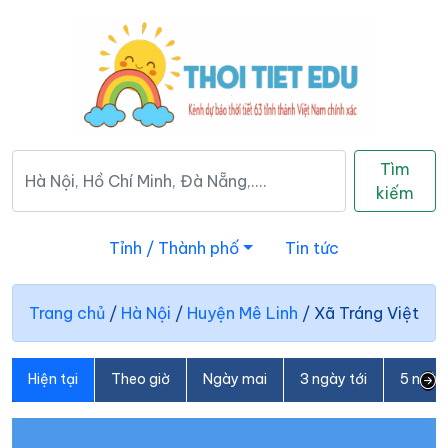
Tìm
kiếm
Tỉnh / Thành phố
Tin tức
Trang chủ
/
Hà Nội
/
Huyện Mê Linh
/
Xã Tráng Việt
Hiện tại
Theo giờ
Ngày mai
3 ngày tới
5 ngày 