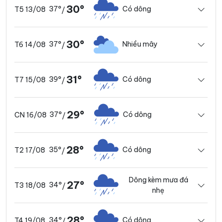
30°
37°
Có dông
T5 13/08
/
30°
37°
Nhiều mây
T6 14/08
/
31°
39°
Có dông
T7 15/08
/
29°
37°
Có dông
CN 16/08
/
28°
35°
Có dông
T2 17/08
/
Dông kèm mưa đá
27°
34°
T3 18/08
/
nhẹ
28°
34°
Có dông
T4 19/08
/