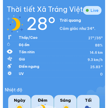
Thời tiết Xã Tráng Việt
Live
28°
Trời quang
Cảm giác như 34°.
Thấp/Cao
27°/35°
Độ ẩm
88%
Tầm nhìn
14.6 km
Gió
9.3 km/h
Điểm ngưng
25.83 °
UV
0
Nhiệt độ
Ngày
Đêm
Sáng
Tối