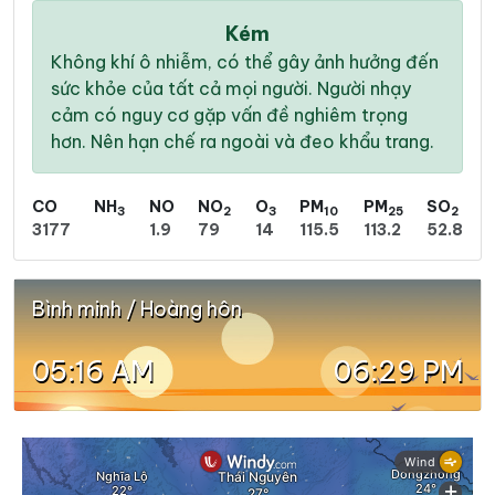
Kém
Không khí ô nhiễm, có thể gây ảnh hưởng đến
sức khỏe của tất cả mọi người. Người nhạy
cảm có nguy cơ gặp vấn đề nghiêm trọng
hơn. Nên hạn chế ra ngoài và đeo khẩu trang.
CO
NH
NO
NO
O
PM
PM
SO
3
2
3
10
25
2
3177
1.9
79
14
115.5
113.2
52.8
Bình minh / Hoàng hôn
05:16 AM
06:29 PM