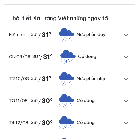
Thời tiết Xã Tráng Việt những ngày tới
31°
38°
Mưa phùn dày
Hiện tại
/
31°
38°
Có dông
CN 09/08
/
31°
38°
Mưa phùn nhẹ
T2 10/08
/
30°
38°
Có dông
T3 11/08
/
30°
38°
Có dông
T4 12/08
/