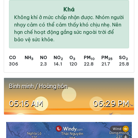
Khá
Không khí ở mức chấp nhận được. Nhóm người
nhạy cảm có thể cảm thấy khó chịu nhẹ. Nên
hạn chế hoạt động gắng sức ngoài trời để
bảo vệ sức khỏe.
CO
NH
NO
NO
O
PM
PM
SO
3
2
3
10
25
2
306
2.3
14.1
120
22.8
21.7
25.8
Bình minh / Hoàng hôn
05:16 AM
06:29 PM