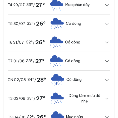
27°
33°
Mưa phùn dày
T4 29/07
/
26°
32°
Có dông
T5 30/07
/
26°
32°
Có dông
T6 31/07
/
27°
33°
Có dông
T7 01/08
/
28°
34°
Có dông
CN 02/08
/
Dông kèm mưa đá
27°
33°
T2 03/08
/
nhẹ
26°
32°
Mưa phùn
T3 04/08
/