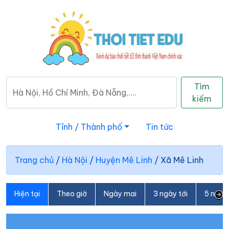
Tìm
kiếm
Tỉnh / Thành phố
Tin tức
Trang chủ
/
Hà Nội
/
Huyện Mê Linh
/
Xã Mê Linh
Hiện tại
Theo giờ
Ngày mai
3 ngày tới
5 ngày 