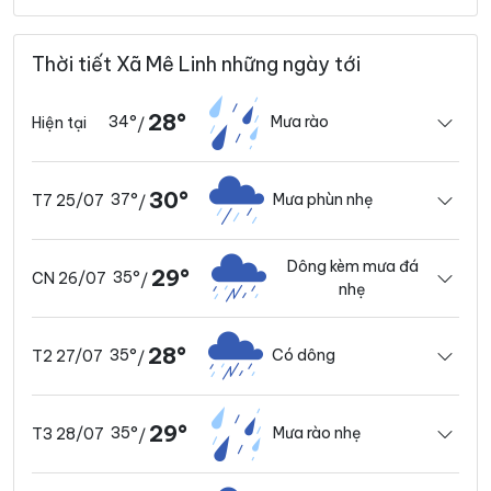
Thời tiết Xã Mê Linh những ngày tới
28°
34°
Mưa rào
Hiện tại
/
30°
37°
Mưa phùn nhẹ
T7 25/07
/
Dông kèm mưa đá
29°
35°
CN 26/07
/
nhẹ
28°
35°
Có dông
T2 27/07
/
29°
35°
Mưa rào nhẹ
T3 28/07
/