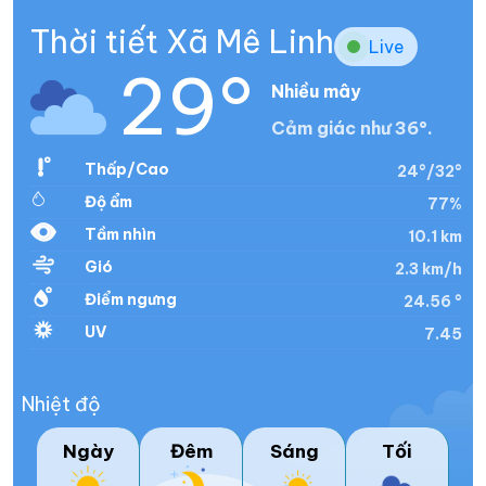
Thời tiết Xã Mê Linh
Live
29°
Nhiều mây
Cảm giác như 36°.
Thấp/Cao
24°/32°
Độ ẩm
77%
Tầm nhìn
10.1 km
Gió
2.3 km/h
Điểm ngưng
24.56 °
UV
7.45
Nhiệt độ
Ngày
Đêm
Sáng
Tối