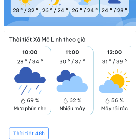
28 °
/
32 °
26 °
/
24 °
26 °
/
24 °
24 °
/
28 °
Thời tiết Xã Mê Linh theo giờ
10:00
11:00
12:00
28 °
/
34 °
30 °
/
37 °
31 °
/
39 °
69 %
62 %
56 %
Mưa phùn nhẹ
Nhiều mây
Mây rải rác
Thời tiết 48h