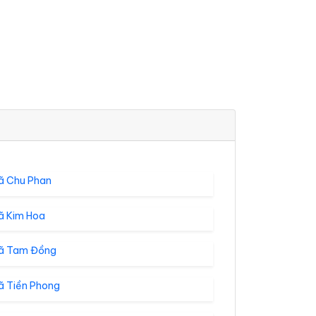
ã Chu Phan
ã Kim Hoa
ã Tam Đồng
ã Tiền Phong