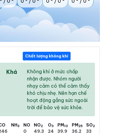
°
/
0 °
0 °
/
0 °
0 °
/
0 °
0 °
/
0 °
Chất lượng không khí
Khá
Không khí ở mức chấp
nhận được. Nhóm người
nhạy cảm có thể cảm thấy
khó chịu nhẹ. Nên hạn chế
hoạt động gắng sức ngoài
trời để bảo vệ sức khỏe.
CO
NH
NO
NO
O
PM
PM
SO
3
2
3
10
25
2
246
0
49.3
24
39.9
36.2
33