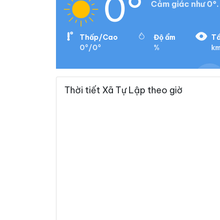
0°
Cảm giác như 0°.
Thấp/Cao
Độ ẩm
Tầ
0°/0°
%
k
Thời tiết Xã Tự Lập theo giờ