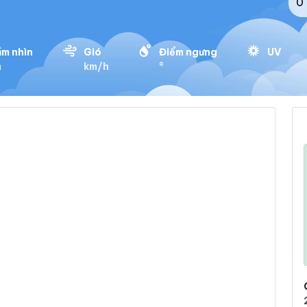
0 
m nhìn
Gió
Điểm ngưng
UV
m
km/h
°