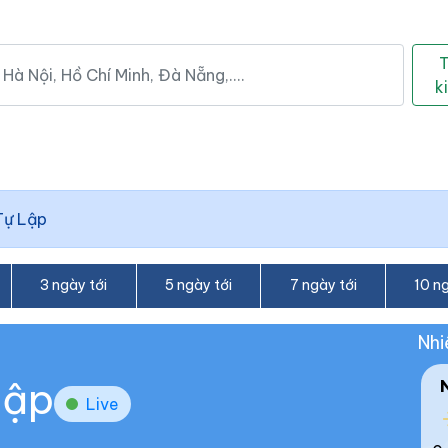
k
Tự Lập
3 ngày tới
5 ngày tới
7 ngày tới
10 ng
Nhi
Lập
Live