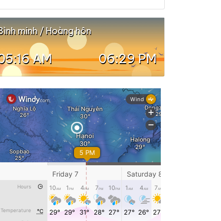
Bình minh / Hoàng hôn
05:16 AM
06:29 PM