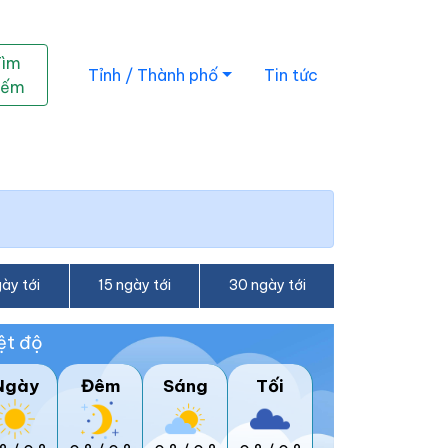
Tìm
Tỉnh / Thành phố
Tin tức
iếm
ày tới
15 ngày tới
30 ngày tới
ệt độ
Ngày
Đêm
Sáng
Tối