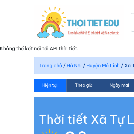
Không thể kết nối tới API thời tiết.
Trang chủ
/
Hà Nội
/
Huyện Mê Linh
/
Xã 
Hiện tại
Theo giờ
Ngày mai
Thời tiết Xã Tự 