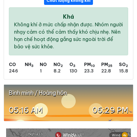
Chất lượng không khí
Khá
Không khí ở mức chấp nhận được. Nhóm người
nhạy cảm có thể cảm thấy khó chịu nhẹ. Nên
hạn chế hoạt động gắng sức ngoài trời để
bảo vệ sức khỏe.
CO
NH
NO
NO
O
PM
PM
SO
3
2
3
10
25
2
246
1
8.2
130
23.3
22.8
15.8
Bình minh / Hoàng hôn
05:16 AM
06:29 PM