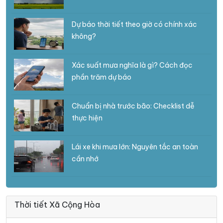
Dự báo thời tiết theo giờ có chính xác
không?
Xác suất mưa nghĩa là gì? Cách đọc
phần trăm dự báo
Chuẩn bị nhà trước bão: Checklist dễ
thực hiện
Lái xe khi mưa lớn: Nguyên tắc an toàn
cần nhớ
Thời tiết Xã Cộng Hòa