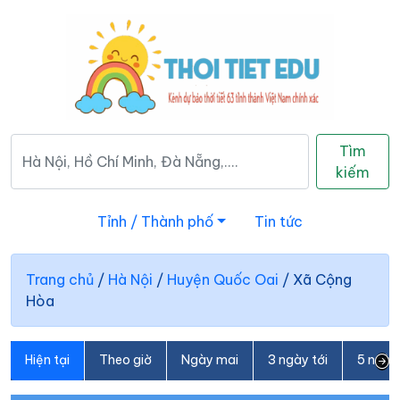
Tìm
kiếm
Tỉnh / Thành phố
Tin tức
Trang chủ
/
Hà Nội
/
Huyện Quốc Oai
/
Xã Cộng
Hòa
Hiện tại
Theo giờ
Ngày mai
3 ngày tới
5 ngày 