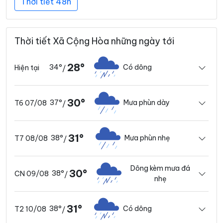
Thời tiết 48h
Thời tiết Xã Cộng Hòa những ngày tới
28°
34°
Có dông
Hiện tại
/
30°
37°
Mưa phùn dày
T6 07/08
/
31°
38°
Mưa phùn nhẹ
T7 08/08
/
Dông kèm mưa đá
30°
38°
CN 09/08
/
nhẹ
31°
38°
Có dông
T2 10/08
/