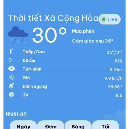
Thời tiết Xã Cộng Hòa
Live
30°
Mưa phùn
Cảm giác như 36°.
Thấp/Cao
25°/31°
Độ ẩm
81%
Tầm nhìn
9.2 km
Gió
9.9 km/h
Điểm ngưng
26.38 °
UV
8.5
Nhiệt độ
Ngày
Đêm
Sáng
Tối