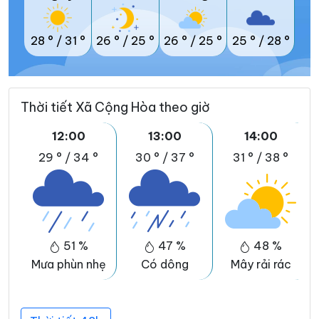
28 °
/
31 °
26 °
/
25 °
26 °
/
25 °
25 °
/
28 °
Thời tiết Xã Cộng Hòa theo giờ
12:00
13:00
14:00
29 °
/
34 °
30 °
/
37 °
31 °
/
38 °
51 %
47 %
48 %
Mưa phùn nhẹ
Có dông
Mây rải rác