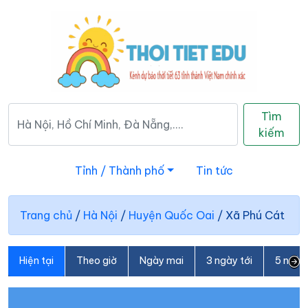
Tìm
kiếm
Tỉnh / Thành phố
Tin tức
Trang chủ
/
Hà Nội
/
Huyện Quốc Oai
/
Xã Phú Cát
Hiện tại
Theo giờ
Ngày mai
3 ngày tới
5 ngày 