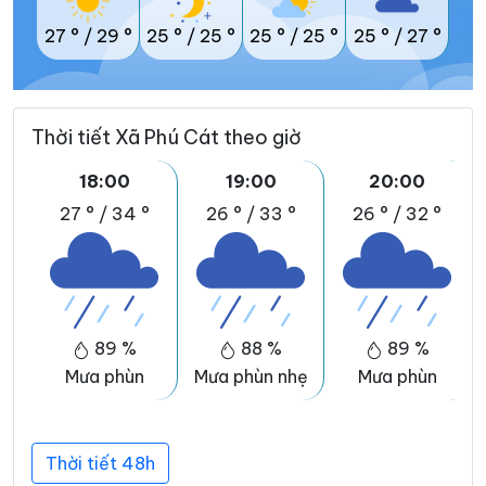
27 °
/
29 °
25 °
/
25 °
25 °
/
25 °
25 °
/
27 °
Thời tiết Xã Phú Cát theo giờ
18:00
19:00
20:00
27 °
/
34 °
26 °
/
33 °
26 °
/
32 °
89 %
88 %
89 %
Mưa phùn
Mưa phùn nhẹ
Mưa phùn
Thời tiết 48h