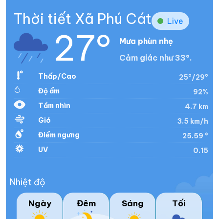
Thời tiết Xã Phú Cát
Live
27°
Mưa phùn nhẹ
Cảm giác như 33°.
Thấp/Cao
25°/29°
Độ ẩm
92%
Tầm nhìn
4.7 km
Gió
3.5 km/h
Điểm ngưng
25.59 °
UV
0.15
Nhiệt độ
Ngày
Đêm
Sáng
Tối