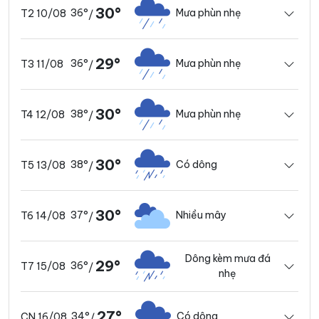
30°
36°
Mưa phùn nhẹ
T2 10/08
/
29°
36°
Mưa phùn nhẹ
T3 11/08
/
30°
38°
Mưa phùn nhẹ
T4 12/08
/
30°
38°
Có dông
T5 13/08
/
30°
37°
Nhiều mây
T6 14/08
/
Dông kèm mưa đá
29°
36°
T7 15/08
/
nhẹ
27°
34°
Có dông
CN 16/08
/