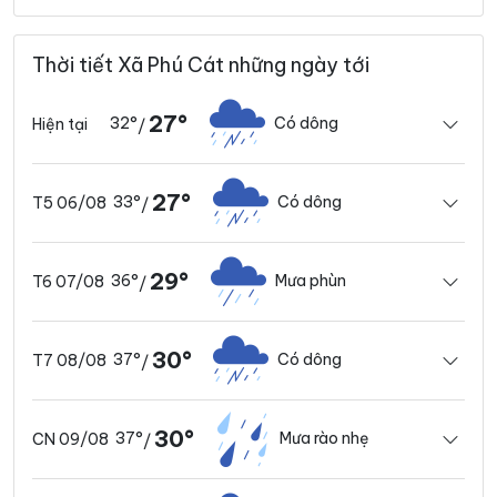
Thời tiết Xã Phú Cát những ngày tới
27°
32°
Có dông
Hiện tại
/
27°
33°
Có dông
T5 06/08
/
29°
36°
Mưa phùn
T6 07/08
/
30°
37°
Có dông
T7 08/08
/
30°
37°
Mưa rào nhẹ
CN 09/08
/