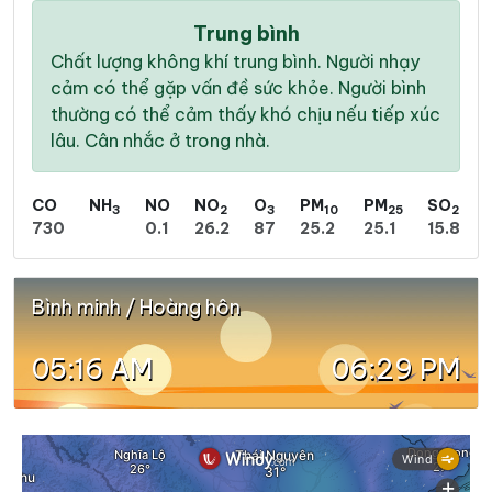
Trung bình
Chất lượng không khí trung bình. Người nhạy
cảm có thể gặp vấn đề sức khỏe. Người bình
thường có thể cảm thấy khó chịu nếu tiếp xúc
lâu. Cân nhắc ở trong nhà.
CO
NH
NO
NO
O
PM
PM
SO
3
2
3
10
25
2
730
0.1
26.2
87
25.2
25.1
15.8
Bình minh / Hoàng hôn
05:16 AM
06:29 PM