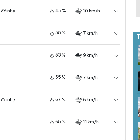
45 %
10 km/h
 đá nhẹ
55 %
7 km/h
T
53 %
9 km/h
55 %
7 km/h
67 %
6 km/h
 đá nhẹ
65 %
11 km/h