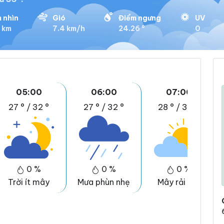
 nhìn
Gió
Điểm ngưng
UV
3 km
7.4 km/h
24.26 °
0
05:00
06:00
07:00
27 °
/
32 °
27 °
/
32 °
28 °
/
34 °
0 %
0 %
0 %
Trời ít mây
Mưa phùn nhẹ
Mây rải rác