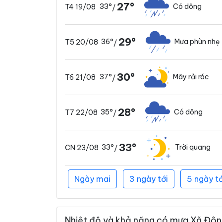
27°
33°
Có dông
T4 19/08
/
29°
36°
Mưa phùn nhẹ
T5 20/08
/
30°
37°
Mây rải rác
T6 21/08
/
28°
35°
Có dông
T7 22/08
/
33°
33°
Trời quang
CN 23/08
/
Ngày mai
3 ngày tới
5 ngày tớ
Nhiệt độ và khả năng có mưa Xã Đông