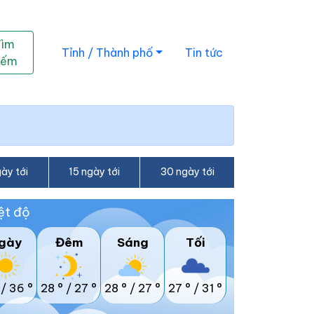
Tìm
Tỉnh / Thành phố
Tin tức
iếm
ày tới
15 ngày tới
30 ngày tới
ệt độ
gày
Đêm
Sáng
Tối
/
36 °
28 °
/
27 °
28 °
/
27 °
27 °
/
31 °