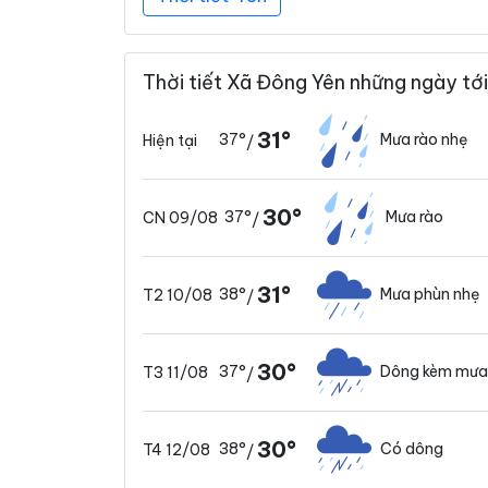
Thời tiết Xã Đông Yên những ngày tới
31°
37°
Mưa rào nhẹ
Hiện tại
/
30°
37°
Mưa rào
CN 09/08
/
31°
38°
Mưa phùn nhẹ
T2 10/08
/
30°
37°
Dông kèm mưa
T3 11/08
/
30°
38°
Có dông
T4 12/08
/