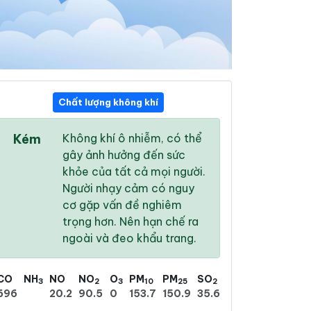
Chất lượng không khí
08:00
09:00
10:00
Kém
Không khí ô nhiễm, có thể
29 °
/
34 °
29 °
/
36 °
32 °
/
38 °
gây ảnh hưởng đến sức
khỏe của tất cả mọi người.
Người nhạy cảm có nguy
cơ gặp vấn đề nghiêm
trọng hơn. Nên hạn chế ra
0 %
0 %
0 %
ngoài và đeo khẩu trang.
Mưa phùn
Mưa rào nhẹ
Trời ít mây
CO
NH
NO
NO
O
PM
PM
SO
3
2
3
10
25
2
696
20.2
90.5
0
153.7
150.9
35.6