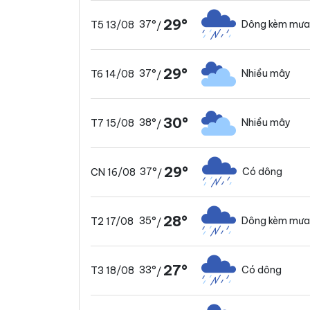
29°
37°
Dông kèm mưa
T5 13/08
/
29°
37°
Nhiều mây
T6 14/08
/
30°
38°
Nhiều mây
T7 15/08
/
29°
37°
Có dông
CN 16/08
/
28°
35°
Dông kèm mưa
T2 17/08
/
27°
33°
Có dông
T3 18/08
/