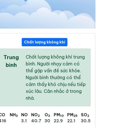
Chất lượng không khí
14:00
15:00
16:00
Trung
Chất lượng không khí trung
28 °
/
34 °
26 °
/
32 °
28 °
/
34 °
bình. Người nhạy cảm có
bình
thể gặp vấn đề sức khỏe.
Người bình thường có thể
cảm thấy khó chịu nếu tiếp
xúc lâu. Cân nhắc ở trong
99 %
97 %
96 %
nhà.
Có dông
Có dông
Mưa phùn nhẹ
CO
NH
NO
NO
O
PM
PM
SO
3
2
3
10
25
2
416
3.1
40.7
30
22.9
22.1
30.5