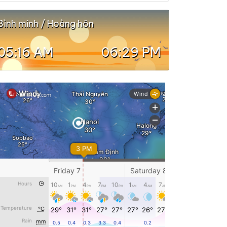
Bình minh / Hoàng hôn
05:16 AM
06:29 PM