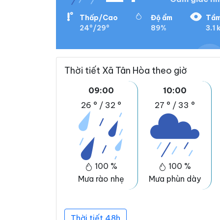
Thấp/Cao
Độ ẩm
Tầm
24°/29°
89%
3.1 
Thời tiết Xã Tân Hòa theo giờ
09:00
10:00
26 °
/
32 °
27 °
/
33 °
100 %
100 %
Mưa rào nhẹ
Mưa phùn dày
Thời tiết 48h