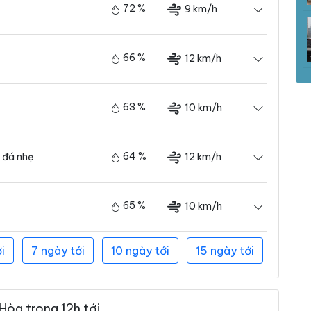
72 %
9 km/h
66 %
12 km/h
63 %
10 km/h
64 %
12 km/h
 đá nhẹ
65 %
10 km/h
i
7 ngày tới
10 ngày tới
15 ngày tới
Hòa trong 12h tới