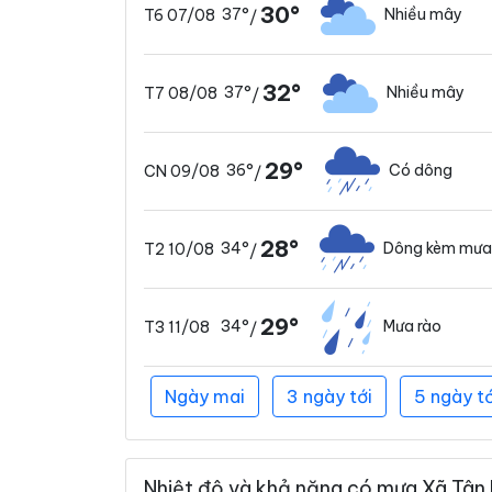
30°
37°
Nhiều mây
T6 07/08
/
32°
37°
Nhiều mây
T7 08/08
/
29°
36°
Có dông
CN 09/08
/
28°
34°
Dông kèm mưa
T2 10/08
/
29°
34°
Mưa rào
T3 11/08
/
Ngày mai
3 ngày tới
5 ngày tớ
Nhiệt độ và khả năng có mưa Xã Tân 