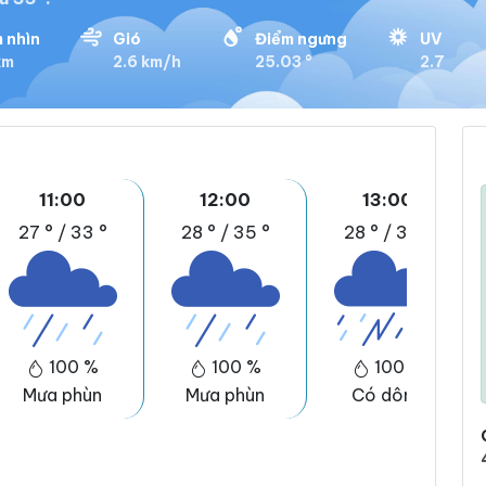
 nhìn
Gió
Điểm ngưng
UV
km
2.6 km/h
25.03 °
2.7
11:00
12:00
13:00
27 °
/
33 °
28 °
/
35 °
28 °
/
36 °
100 %
100 %
100 %
Mưa phùn
Mưa phùn
Có dông