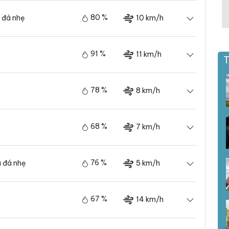
80 %
10 km/h
 đá nhẹ
91 %
11 km/h
T
78 %
8 km/h
68 %
7 km/h
76 %
5 km/h
 đá nhẹ
67 %
14 km/h