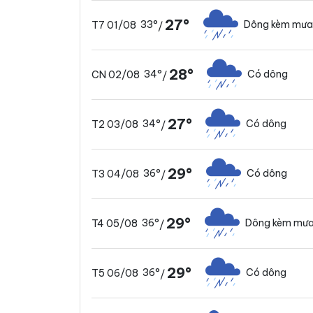
27°
33°
Dông kèm mưa
T7 01/08
/
28°
34°
Có dông
CN 02/08
/
27°
34°
Có dông
T2 03/08
/
29°
36°
Có dông
T3 04/08
/
29°
36°
Dông kèm mưa
T4 05/08
/
29°
36°
Có dông
T5 06/08
/