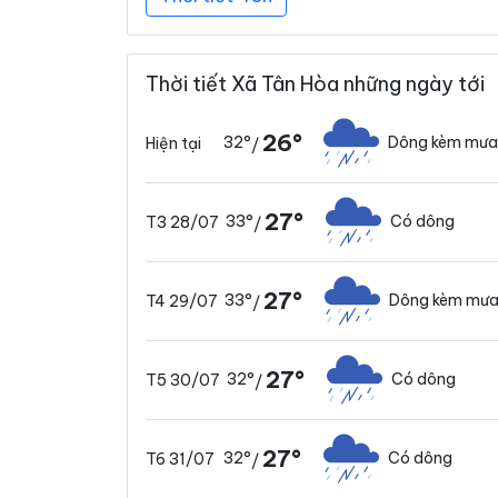
Thời tiết Xã Tân Hòa những ngày tới
26°
32°
Dông kèm mưa
Hiện tại
/
27°
33°
Có dông
T3 28/07
/
27°
33°
Dông kèm mưa
T4 29/07
/
27°
32°
Có dông
T5 30/07
/
27°
32°
Có dông
T6 31/07
/