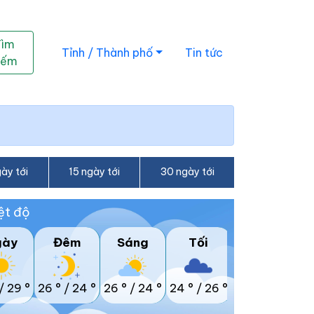
Tìm
Tỉnh / Thành phố
Tin tức
iếm
ày tới
15 ngày tới
30 ngày tới
ệt độ
gày
Đêm
Sáng
Tối
/
29 °
26 °
/
24 °
26 °
/
24 °
24 °
/
26 °