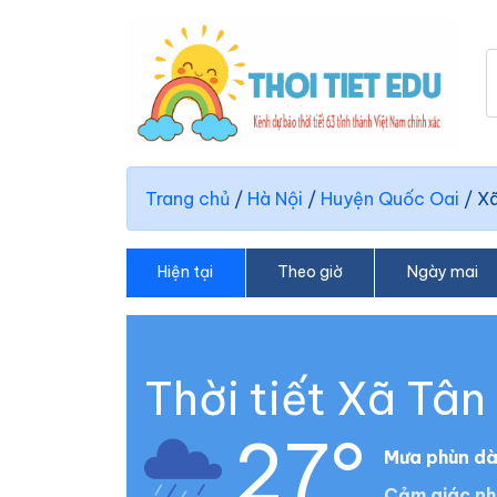
Trang chủ
/
Hà Nội
/
Huyện Quốc Oai
/
Xã
Hiện tại
Theo giờ
Ngày mai
Thời tiết Xã Tân
27°
Mưa phùn d
Cảm giác nh