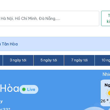
k
 Tân Hòa
3 ngày tới
5 ngày tới
7 ngày tới
10 ng
Nhi
 Hòa
N
Live
26 °
ày
ư 33°.