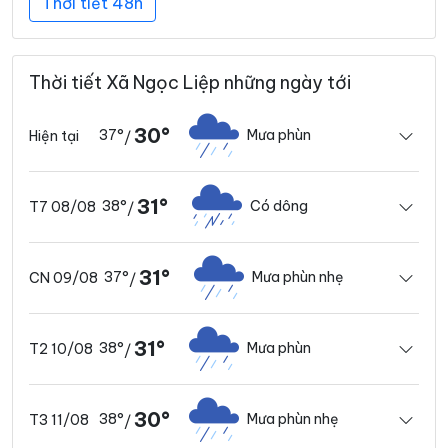
Thời tiết 48h
Thời tiết Xã Ngọc Liệp những ngày tới
30°
37°
Mưa phùn
Hiện tại
/
31°
38°
Có dông
T7 08/08
/
31°
37°
Mưa phùn nhẹ
CN 09/08
/
31°
38°
Mưa phùn
T2 10/08
/
30°
38°
Mưa phùn nhẹ
T3 11/08
/