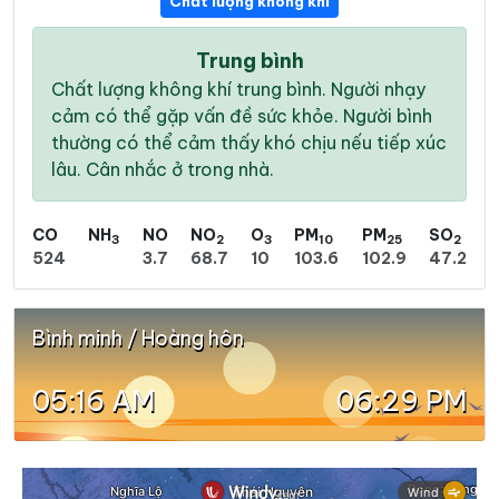
Chất lượng không khí
Trung bình
Chất lượng không khí trung bình. Người nhạy
cảm có thể gặp vấn đề sức khỏe. Người bình
thường có thể cảm thấy khó chịu nếu tiếp xúc
lâu. Cân nhắc ở trong nhà.
CO
NH
NO
NO
O
PM
PM
SO
3
2
3
10
25
2
524
3.7
68.7
10
103.6
102.9
47.2
Bình minh / Hoàng hôn
05:16 AM
06:29 PM