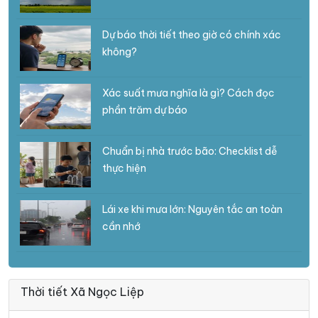
Dự báo thời tiết theo giờ có chính xác
không?
Xác suất mưa nghĩa là gì? Cách đọc
phần trăm dự báo
Chuẩn bị nhà trước bão: Checklist dễ
thực hiện
Lái xe khi mưa lớn: Nguyên tắc an toàn
cần nhớ
Thời tiết Xã Ngọc Liệp