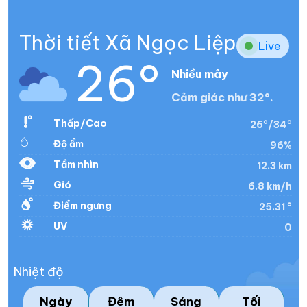
Thời tiết Xã Ngọc Liệp
Live
26°
Nhiều mây
Cảm giác như 32°.
Thấp/Cao
26°/34°
Độ ẩm
96%
Tầm nhìn
12.3 km
Gió
6.8 km/h
Điểm ngưng
25.31 °
UV
0
Nhiệt độ
Ngày
Đêm
Sáng
Tối