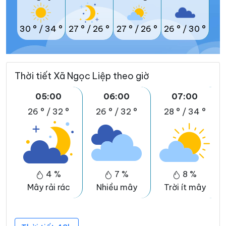
30 °
/
34 °
27 °
/
26 °
27 °
/
26 °
26 °
/
30 °
Thời tiết Xã Ngọc Liệp theo giờ
05:00
06:00
07:00
26 °
/
32 °
26 °
/
32 °
28 °
/
34 °
4 %
7 %
8 %
Mây rải rác
Nhiều mây
Trời ít mây