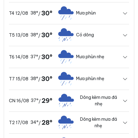
30°
38°
Mưa phùn
T4 12/08
/
30°
38°
Có dông
T5 13/08
/
30°
37°
Mưa phùn nhẹ
T6 14/08
/
30°
38°
Mưa phùn nhẹ
T7 15/08
/
Dông kèm mưa đá
29°
37°
CN 16/08
/
nhẹ
Dông kèm mưa đá
28°
34°
T2 17/08
/
nhẹ