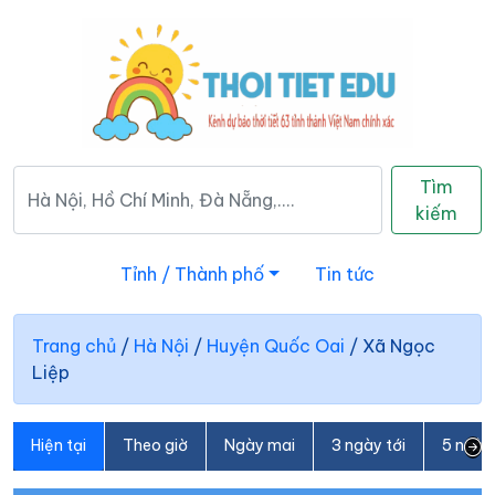
Tìm
kiếm
Tỉnh / Thành phố
Tin tức
Trang chủ
/
Hà Nội
/
Huyện Quốc Oai
/
Xã Ngọc
Liệp
Hiện tại
Theo giờ
Ngày mai
3 ngày tới
5 ngày 