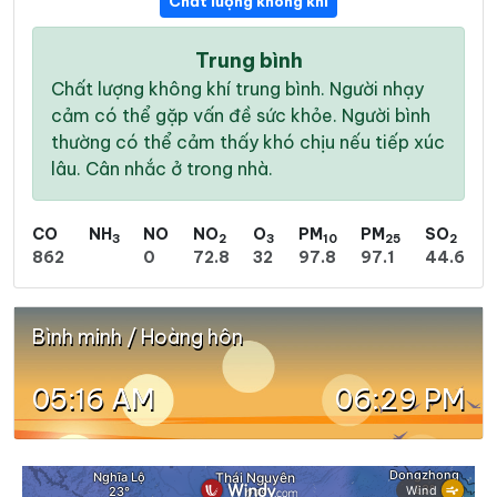
Chất lượng không khí
Trung bình
Chất lượng không khí trung bình. Người nhạy
cảm có thể gặp vấn đề sức khỏe. Người bình
thường có thể cảm thấy khó chịu nếu tiếp xúc
lâu. Cân nhắc ở trong nhà.
CO
NH
NO
NO
O
PM
PM
SO
3
2
3
10
25
2
862
0
72.8
32
97.8
97.1
44.6
Bình minh / Hoàng hôn
05:16 AM
06:29 PM