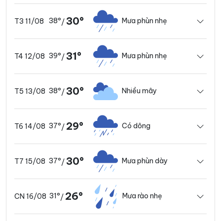
30°
38°
Mưa phùn nhẹ
T3 11/08
/
31°
39°
Mưa phùn nhẹ
T4 12/08
/
30°
38°
Nhiều mây
T5 13/08
/
29°
37°
Có dông
T6 14/08
/
30°
37°
Mưa phùn dày
T7 15/08
/
26°
31°
Mưa rào nhẹ
CN 16/08
/