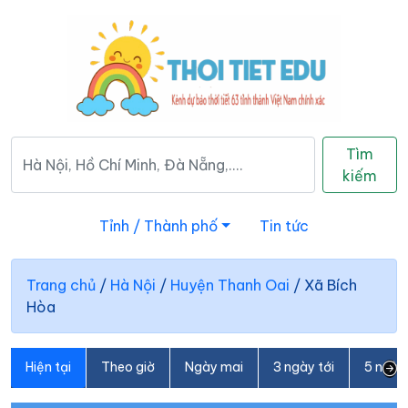
Tìm
kiếm
Tỉnh / Thành phố
Tin tức
Trang chủ
/
Hà Nội
/
Huyện Thanh Oai
/
Xã Bích
Hòa
Hiện tại
Theo giờ
Ngày mai
3 ngày tới
5 ngày 