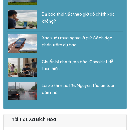
Dự báo thời tiết theo giờ có chính xác
không?
Xác suất mưa nghĩa là gì? Cách đọc
phần trăm dự báo
Chuẩn bị nhà trước bão: Checklist dễ
thực hiện
Lái xe khi mưa lớn: Nguyên tắc an toàn
cần nhớ
Thời tiết Xã Bích Hòa