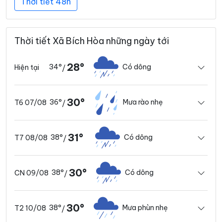
Thời tiết 48h
Thời tiết Xã Bích Hòa những ngày tới
28°
34°
Có dông
Hiện tại
/
30°
36°
Mưa rào nhẹ
T6 07/08
/
31°
38°
Có dông
T7 08/08
/
30°
38°
Có dông
CN 09/08
/
30°
38°
Mưa phùn nhẹ
T2 10/08
/