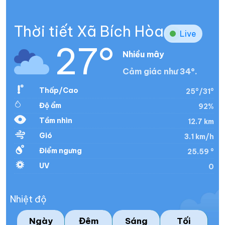
Thời tiết Xã Bích Hòa
Live
27°
Nhiều mây
Cảm giác như 34°.
Thấp/Cao
25°/31°
Độ ẩm
92%
Tầm nhìn
12.7 km
Gió
3.1 km/h
Điểm ngưng
25.59 °
UV
0
Nhiệt độ
Ngày
Đêm
Sáng
Tối