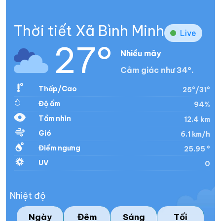
Thời tiết Xã Bình Minh
Live
27°
Nhiều mây
Cảm giác như 34°.
Thấp/Cao
25°/31°
Độ ẩm
94%
Tầm nhìn
12.4 km
Gió
6.1 km/h
Điểm ngưng
25.95 °
UV
0
Nhiệt độ
Ngày
Đêm
Sáng
Tối