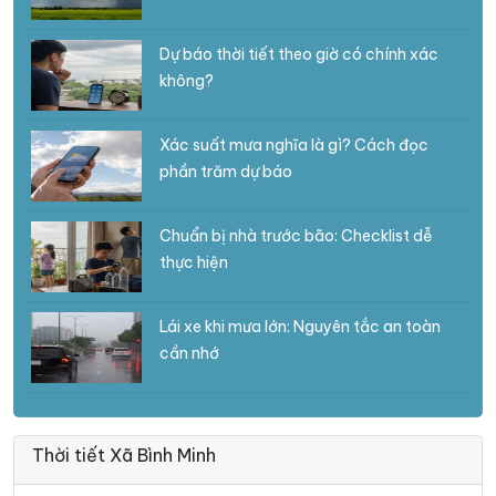
Dự báo thời tiết theo giờ có chính xác
không?
Xác suất mưa nghĩa là gì? Cách đọc
phần trăm dự báo
Chuẩn bị nhà trước bão: Checklist dễ
thực hiện
Lái xe khi mưa lớn: Nguyên tắc an toàn
cần nhớ
Thời tiết Xã Bình Minh