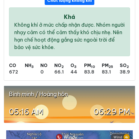
Chất lượng không khí
Khá
Không khí ở mức chấp nhận được. Nhóm người
nhạy cảm có thể cảm thấy khó chịu nhẹ. Nên
hạn chế hoạt động gắng sức ngoài trời để
bảo vệ sức khỏe.
CO
NH
NO
NO
O
PM
PM
SO
3
2
3
10
25
2
672
0
66.1
44
83.8
83.1
38.9
Bình minh / Hoàng hôn
05:16 AM
06:29 PM