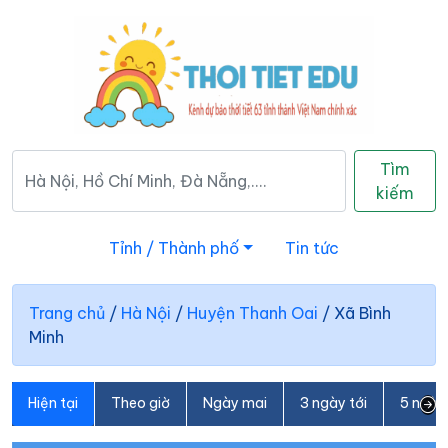
Tìm
kiếm
Tỉnh / Thành phố
Tin tức
Trang chủ
/
Hà Nội
/
Huyện Thanh Oai
/
Xã Bình
Minh
Hiện tại
Theo giờ
Ngày mai
3 ngày tới
5 ngày 