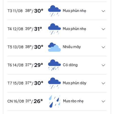
30°
38°
Mưa phùn nhẹ
T3 11/08
/
31°
39°
Mưa phùn nhẹ
T4 12/08
/
30°
38°
Nhiều mây
T5 13/08
/
29°
37°
Có dông
T6 14/08
/
30°
37°
Mưa phùn dày
T7 15/08
/
26°
31°
Mưa rào nhẹ
CN 16/08
/