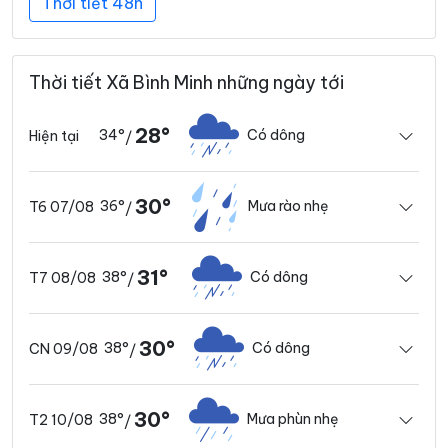
Thời tiết 48h
Thời tiết Xã Bình Minh những ngày tới
28°
34°
Có dông
Hiện tại
/
30°
36°
Mưa rào nhẹ
T6 07/08
/
31°
38°
Có dông
T7 08/08
/
30°
38°
Có dông
CN 09/08
/
30°
38°
Mưa phùn nhẹ
T2 10/08
/