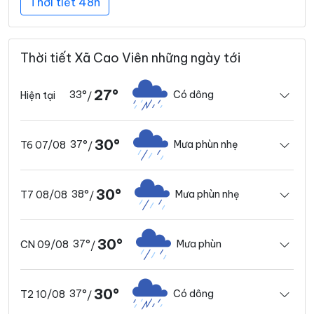
Thời tiết 48h
Thời tiết Xã Cao Viên những ngày tới
27°
33°
Có dông
Hiện tại
/
30°
37°
Mưa phùn nhẹ
T6 07/08
/
30°
38°
Mưa phùn nhẹ
T7 08/08
/
30°
37°
Mưa phùn
CN 09/08
/
30°
37°
Có dông
T2 10/08
/