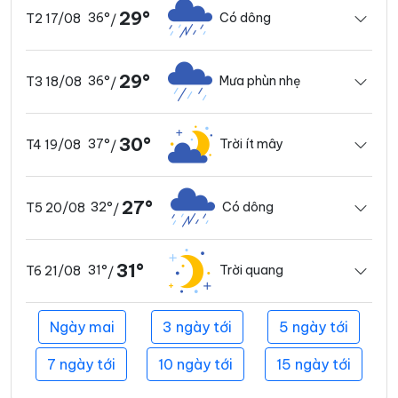
29°
36°
Có dông
T2 17/08
/
29°
36°
Mưa phùn nhẹ
T3 18/08
/
30°
37°
Trời ít mây
T4 19/08
/
27°
32°
Có dông
T5 20/08
/
31°
31°
Trời quang
T6 21/08
/
Ngày mai
3 ngày tới
5 ngày tới
7 ngày tới
10 ngày tới
15 ngày tới