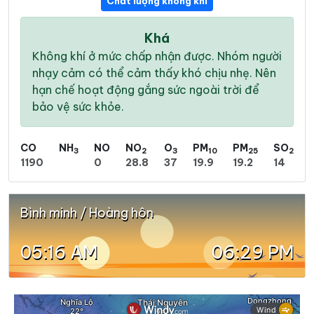
Chất lượng không khí
Khá
Không khí ở mức chấp nhận được. Nhóm người
nhạy cảm có thể cảm thấy khó chịu nhẹ. Nên
hạn chế hoạt động gắng sức ngoài trời để
bảo vệ sức khỏe.
CO
NH
NO
NO
O
PM
PM
SO
3
2
3
10
25
2
1190
0
28.8
37
19.9
19.2
14
Bình minh / Hoàng hôn
05:16 AM
06:29 PM