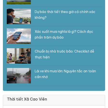
Dự báo thời tiết theo giờ có chính xác
không?
Xác suất mưa nghĩa là gì? Cách đọc
phần trăm dự báo
Chuẩn bị nhà trước bão: Checklist dễ
thực hiện
Lái xe khi mưa lớn: Nguyên tắc an toàn
cần nhớ
Thời tiết Xã Cao Viên