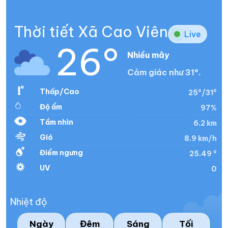
Thời tiết Xã Cao Viên
Live
26°
Nhiều mây
Cảm giác như 31°.
Thấp/Cao
25°/31°
Độ ẩm
97%
Tầm nhìn
6.2 km
Gió
8.9 km/h
Điểm ngưng
25.49 °
UV
0
Nhiệt độ
Ngày
Đêm
Sáng
Tối