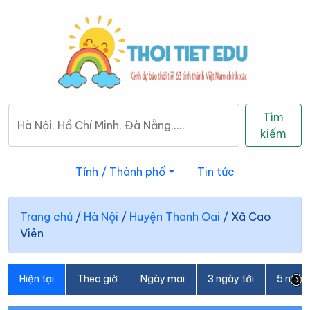
Tìm
kiếm
Tỉnh / Thành phố
Tin tức
Trang chủ
/
Hà Nội
/
Huyện Thanh Oai
/
Xã Cao
Viên
Hiện tại
Theo giờ
Ngày mai
3 ngày tới
5 ngày 