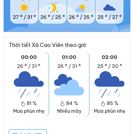
27 °
/
31 °
26 °
/
25 °
26 °
/
25 °
25 °
/
27 °
Thời tiết Xã Cao Viên theo giờ
00:00
01:00
02:00
26 °
/
31 °
26 °
/
31 °
25 °
/
30 °
81 %
84 %
85 %
Mưa phùn nhẹ
Nhiều mây
Mưa phùn nhẹ