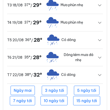
29°
37°
Mưa phùn nhẹ
T3 18/08
/
29°
37°
Mưa phùn nhẹ
T4 19/08
/
28°
36°
Có dông
T5 20/08
/
Dông kèm mưa đá
28°
35°
T6 21/08
/
nhẹ
32°
38°
Có dông
T7 22/08
/
Ngày mai
3 ngày tới
5 ngày tới
7 ngày tới
10 ngày tới
15 ngày tới