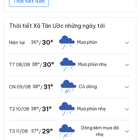
Thời tiết 48h
Thời tiết Xã Tân Ước những ngày tới
30°
36°
Mưa phùn
Hiện tại
/
30°
38°
Mưa phùn nhẹ
T7 08/08
/
31°
38°
Có dông
CN 09/08
/
31°
38°
Mưa phùn nhẹ
T2 10/08
/
Dông kèm mưa đá
29°
37°
T3 11/08
/
nhẹ