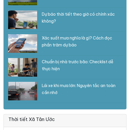
Dự báo thời tiết theo giờ có chính xác
không?
Xác suất mưa nghĩa là gì? Cách đọc
phần trăm dự báo
Chuẩn bị nhà trước bão: Checklist dễ
thực hiện
Lái xe khi mưa lớn: Nguyên tắc an toàn
cần nhớ
Thời tiết Xã Tân Ước