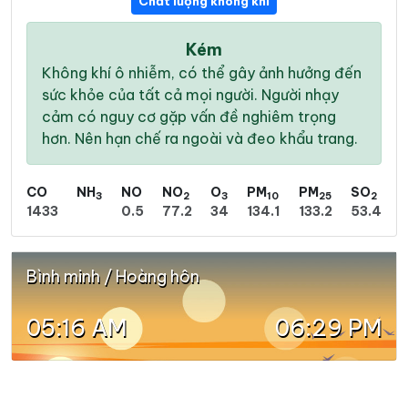
Chất lượng không khí
Kém
Không khí ô nhiễm, có thể gây ảnh hưởng đến
sức khỏe của tất cả mọi người. Người nhạy
cảm có nguy cơ gặp vấn đề nghiêm trọng
hơn. Nên hạn chế ra ngoài và đeo khẩu trang.
CO
NH
NO
NO
O
PM
PM
SO
3
2
3
10
25
2
1433
0.5
77.2
34
134.1
133.2
53.4
Bình minh / Hoàng hôn
05:16 AM
06:29 PM