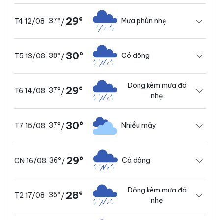
29°
37°
Mưa phùn nhẹ
T4 12/08
/
30°
38°
Có dông
T5 13/08
/
Dông kèm mưa đá
29°
37°
T6 14/08
/
nhẹ
30°
37°
Nhiều mây
T7 15/08
/
29°
36°
Có dông
CN 16/08
/
Dông kèm mưa đá
28°
35°
T2 17/08
/
nhẹ