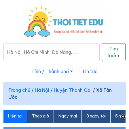
Tìm
kiếm
Tỉnh / Thành phố
Tin tức
Trang chủ
/
Hà Nội
/
Huyện Thanh Oai
/
Xã Tân
Ước
Hiện tại
Theo giờ
Ngày mai
3 ngày tới
5 ngày 