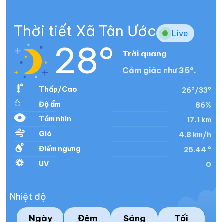
Thời tiết Xã Tân Ước
Live
28°
Trời quang
Cảm giác như 35°.
Thấp/Cao
26°/33°
Độ ẩm
86%
Tầm nhìn
17.1 km
Gió
4.8 km/h
Điểm ngưng
25.44 °
UV
0
Nhiệt độ
Ngày
Đêm
Sáng
Tối