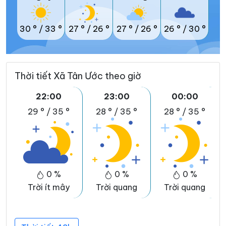
30 °
/
33 °
27 °
/
26 °
27 °
/
26 °
26 °
/
30 °
Thời tiết Xã Tân Ước theo giờ
22:00
23:00
00:00
29 °
/
35 °
28 °
/
35 °
28 °
/
35 °
0 %
0 %
0 %
Trời ít mây
Trời quang
Trời quang