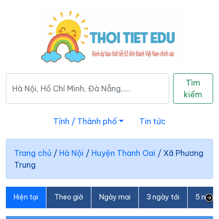
Tìm
kiếm
Tỉnh / Thành phố
Tin tức
Trang chủ
/
Hà Nội
/
Huyện Thanh Oai
/
Xã Phương
Trung
Hiện tại
Theo giờ
Ngày mai
3 ngày tới
5 ngày 