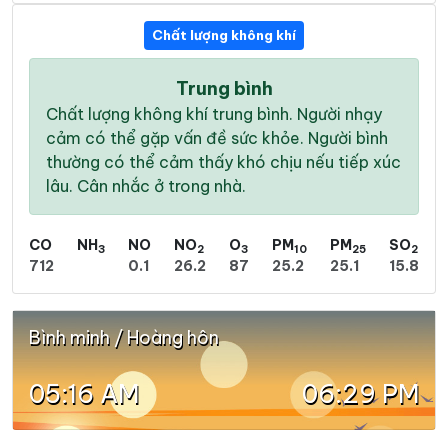
Chất lượng không khí
Trung bình
Chất lượng không khí trung bình. Người nhạy
cảm có thể gặp vấn đề sức khỏe. Người bình
thường có thể cảm thấy khó chịu nếu tiếp xúc
lâu. Cân nhắc ở trong nhà.
CO
NH
NO
NO
O
PM
PM
SO
3
2
3
10
25
2
712
0.1
26.2
87
25.2
25.1
15.8
Bình minh / Hoàng hôn
05:16 AM
06:29 PM