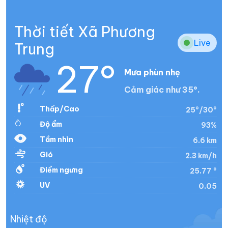
Thời tiết Xã Phương
Live
Trung
27°
Mưa phùn nhẹ
Cảm giác như 35°.
Thấp/Cao
25°/30°
Độ ẩm
93%
Tầm nhìn
6.6 km
Gió
2.3 km/h
Điểm ngưng
25.77 °
UV
0.05
Nhiệt độ