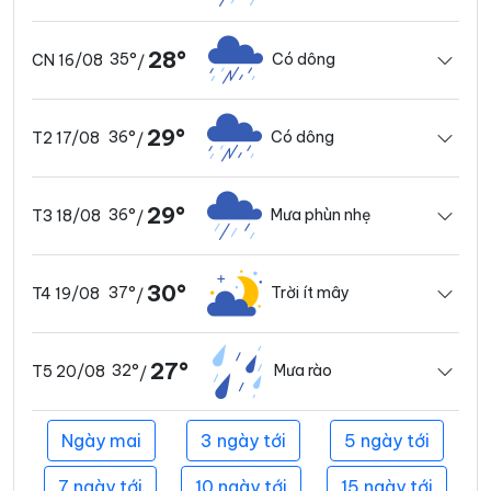
28°
35°
Có dông
CN 16/08
/
29°
36°
Có dông
T2 17/08
/
29°
36°
Mưa phùn nhẹ
T3 18/08
/
30°
37°
Trời ít mây
T4 19/08
/
27°
32°
Mưa rào
T5 20/08
/
Ngày mai
3 ngày tới
5 ngày tới
7 ngày tới
10 ngày tới
15 ngày tới