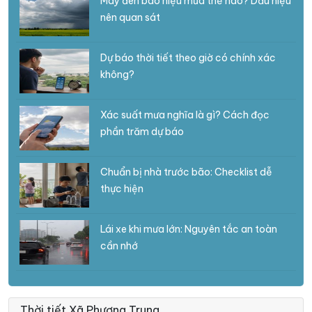
Mây đen báo hiệu mưa thế nào? Dấu hiệu
nên quan sát
Dự báo thời tiết theo giờ có chính xác
không?
Xác suất mưa nghĩa là gì? Cách đọc
phần trăm dự báo
Chuẩn bị nhà trước bão: Checklist dễ
thực hiện
Lái xe khi mưa lớn: Nguyên tắc an toàn
cần nhớ
Thời tiết Xã Phương Trung