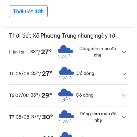
Thời tiết 48h
Thời tiết Xã Phương Trung những ngày tới
Dông kèm mưa đá
27°
33°
Hiện tại
/
nhẹ
27°
33°
Có dông
T5 06/08
/
29°
36°
Có dông
T6 07/08
/
Dông kèm mưa đá
30°
37°
T7 08/08
/
nhẹ