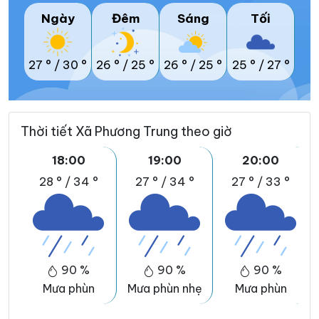
Ngày
Đêm
Sáng
Tối
27 °
/
30 °
26 °
/
25 °
26 °
/
25 °
25 °
/
27 °
Thời tiết Xã Phương Trung theo giờ
18:00
19:00
20:00
28 °
/
34 °
27 °
/
34 °
27 °
/
33 °
90 %
90 %
90 %
Mưa phùn
Mưa phùn nhẹ
Mưa phùn