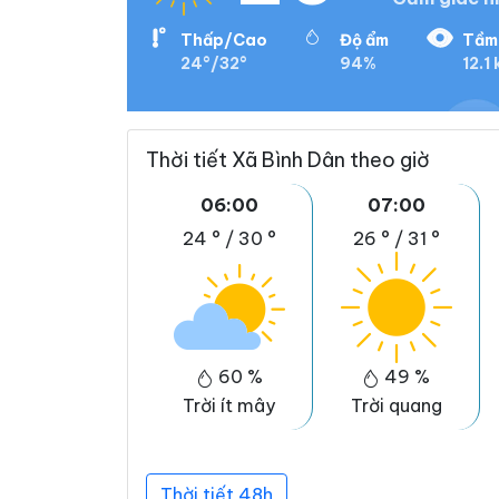
Thấp/Cao
Độ ẩm
Tầm 
24°/32°
94%
12.1
Thời tiết Xã Bình Dân theo giờ
06:00
07:00
24 °
/
30 °
26 °
/
31 °
60 %
49 %
Trời ít mây
Trời quang
Thời tiết 48h