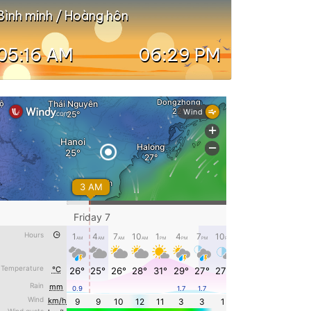
Bình minh / Hoàng hôn
05:16 AM
06:29 PM