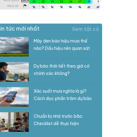
in tức mới nhất
Xem tất cả
Mây đen báo hiệu mưa thế
nào? Dấu hiệu nên quan sát
Dự báo thời tiết theo giờ có
chính xác không?
Xác suất mưa nghĩa là gì?
Cách đọc phần trăm dự báo
Chuẩn bị nhà trước bão:
Checklist dễ thực hiện