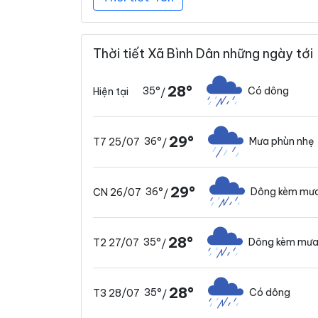
Thời tiết Xã Bình Dân những ngày tới
28°
35°
Có dông
Hiện tại
/
29°
36°
Mưa phùn nhẹ
T7 25/07
/
29°
36°
Dông kèm mưa
CN 26/07
/
28°
35°
Dông kèm mưa
T2 27/07
/
28°
35°
Có dông
T3 28/07
/