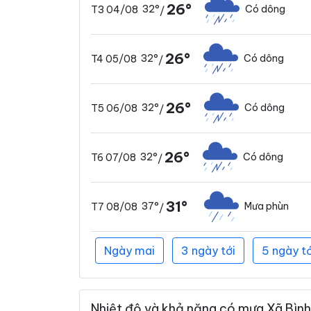
26°
32°
Có dông
T3 04/08
/
26°
32°
Có dông
T4 05/08
/
26°
32°
Có dông
T5 06/08
/
26°
32°
Có dông
T6 07/08
/
31°
37°
Mưa phùn
T7 08/08
/
Ngày mai
3 ngày tới
5 ngày tớ
Nhiệt độ và khả năng có mưa Xã Bình 