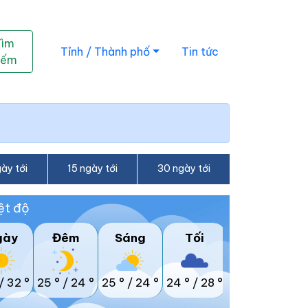
Tìm
Tỉnh / Thành phố
Tin tức
iếm
ày tới
15 ngày tới
30 ngày tới
ệt độ
gày
Đêm
Sáng
Tối
/
32 °
25 °
/
24 °
25 °
/
24 °
24 °
/
28 °