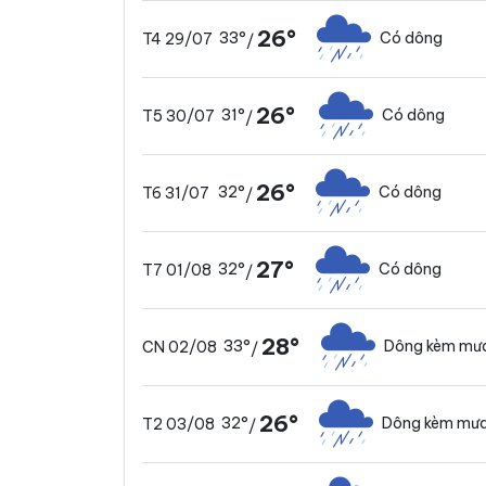
26°
33°
Có dông
T4 29/07
/
26°
31°
Có dông
T5 30/07
/
26°
32°
Có dông
T6 31/07
/
27°
32°
Có dông
T7 01/08
/
28°
33°
Dông kèm mưa
CN 02/08
/
26°
32°
Dông kèm mưa
T2 03/08
/