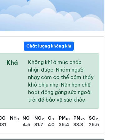
Chất lượng không khí
11:00
12:00
13:00
Khá
Không khí ở mức chấp
31 °
/
40 °
31 °
/
40 °
32 °
/
41 °
nhận được. Nhóm người
nhạy cảm có thể cảm thấy
khó chịu nhẹ. Nên hạn chế
hoạt động gắng sức ngoài
trời để bảo vệ sức khỏe.
34 %
46 %
55 %
Trời quang
Mưa phùn nhẹ
Mưa phùn nhẹ
CO
NH
NO
NO
O
PM
PM
SO
3
2
3
10
25
2
331
4.5
31.7
40
35.4
33.3
25.5