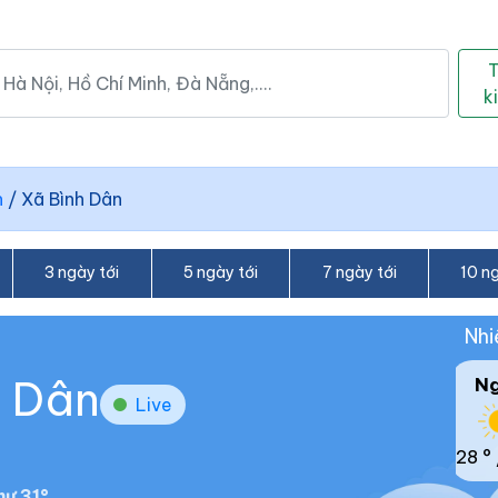
k
h
/
Xã Bình Dân
3 ngày tới
5 ngày tới
7 ngày tới
10 ng
Nhi
h Dân
N
Live
28 °
ư 31°.