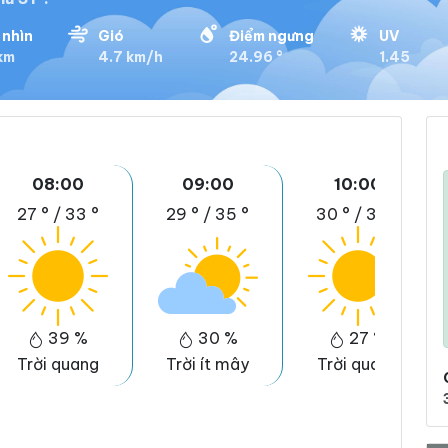
nhìn
Gió
Điểm ngưng
UV
 km
4.7 km/h
24.96 °
1.45
08:00
09:00
10:00
27 °
/
33 °
29 °
/
35 °
30 °
/
37 °
39 %
30 %
27 %
Trời quang
Trời ít mây
Trời quang