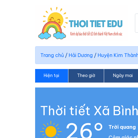
Trang chủ
/
Hải Dương
/
Huyện Kim Thàn
Hiện tại
Theo giờ
Ngày mai
Thời tiết Xã Bìn
26°
Trời quang
Cảm giác nh