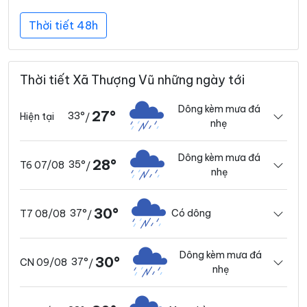
Thời tiết 48h
Thời tiết Xã Thượng Vũ những ngày tới
Dông kèm mưa đá
27°
33°
Hiện tại
/
nhẹ
Dông kèm mưa đá
28°
35°
T6 07/08
/
nhẹ
30°
37°
Có dông
T7 08/08
/
Dông kèm mưa đá
30°
37°
CN 09/08
/
nhẹ