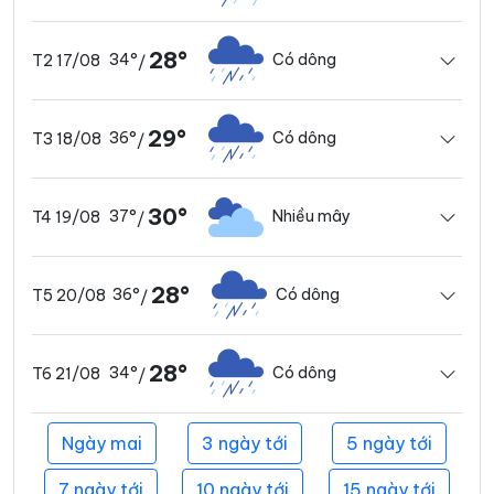
28°
34°
Có dông
T2 17/08
/
29°
36°
Có dông
T3 18/08
/
30°
37°
Nhiều mây
T4 19/08
/
28°
36°
Có dông
T5 20/08
/
28°
34°
Có dông
T6 21/08
/
Ngày mai
3 ngày tới
5 ngày tới
7 ngày tới
10 ngày tới
15 ngày tới