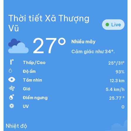
Thời tiết Xã Thượng
Live
Vũ
27°
Nhiều mây
Cảm giác như 34°.
Thấp/Cao
25°/31°
Độ ẩm
93%
Tầm nhìn
12.3 km
Gió
5.4 km/h
Điểm ngưng
25.77 °
UV
0
Nhiệt độ