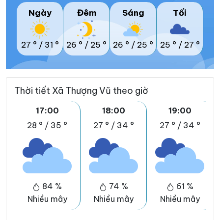
Ngày
Đêm
Sáng
Tối
27 °
/
31 °
26 °
/
25 °
26 °
/
25 °
25 °
/
27 °
Thời tiết Xã Thượng Vũ theo giờ
17:00
18:00
19:00
28 °
/
35 °
27 °
/
34 °
27 °
/
34 °
84 %
74 %
61 %
Nhiều mây
Nhiều mây
Nhiều mây