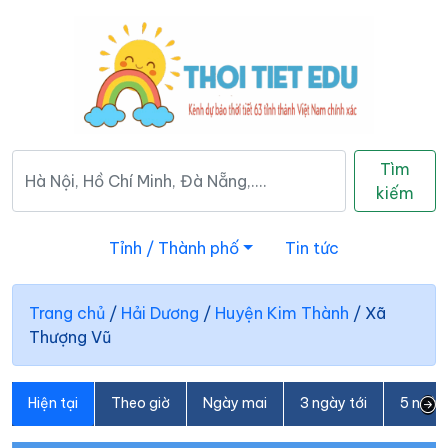
Tìm
kiếm
Tỉnh / Thành phố
Tin tức
Trang chủ
/
Hải Dương
/
Huyện Kim Thành
/
Xã
Thượng Vũ
Hiện tại
Theo giờ
Ngày mai
3 ngày tới
5 ngày 