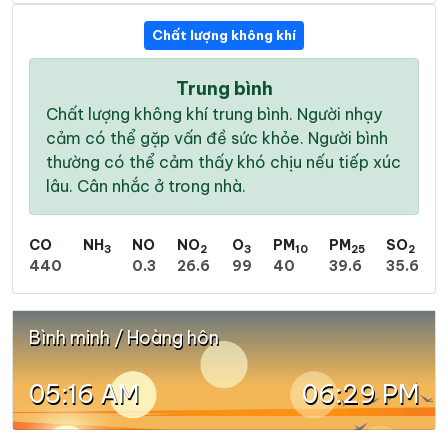
Chất lượng không khí
Trung bình
Chất lượng không khí trung bình. Người nhạy
cảm có thể gặp vấn đề sức khỏe. Người bình
thường có thể cảm thấy khó chịu nếu tiếp xúc
lâu. Cân nhắc ở trong nhà.
CO
NH
NO
NO
O
PM
PM
SO
3
2
3
10
25
2
440
0.3
26.6
99
40
39.6
35.6
Bình minh / Hoàng hôn
05:16 AM
06:29 PM