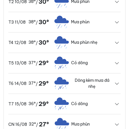
30°
38°
Mưa phùn
T2 10/08
/
30°
38°
Mưa phùn
T3 11/08
/
30°
38°
Mưa phùn nhẹ
T4 12/08
/
29°
37°
Có dông
T5 13/08
/
Dông kèm mưa đá
29°
37°
T6 14/08
/
nhẹ
29°
36°
Có dông
T7 15/08
/
27°
32°
Mưa phùn
CN 16/08
/