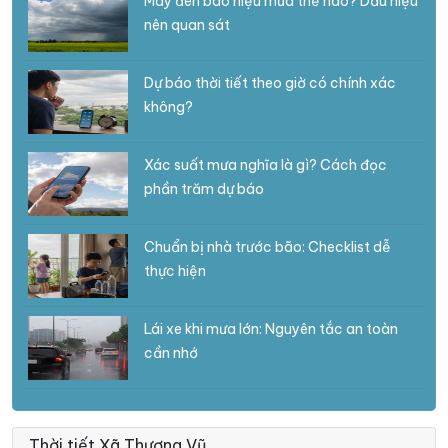
Mây đen báo hiệu mưa thế nào? Dấu hiệu
nên quan sát
Dự báo thời tiết theo giờ có chính xác
không?
Xác suất mưa nghĩa là gì? Cách đọc
phần trăm dự báo
Chuẩn bị nhà trước bão: Checklist dễ
thực hiện
Lái xe khi mưa lớn: Nguyên tắc an toàn
cần nhớ
Thời tiết Xã Thượng Vũ