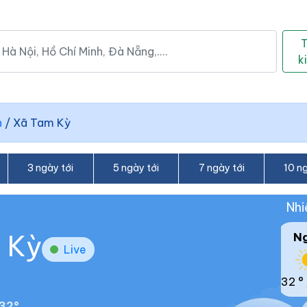
k
h
/
Xã Tam Kỳ
3 ngày tới
5 ngày tới
7 ngày tới
10 ng
Nhi
m Kỳ
N
Live
32 °
32°.