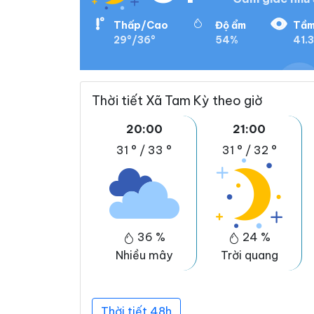
Thấp/Cao
Độ ẩm
Tầm
29°/36°
54%
41.3
Thời tiết Xã Tam Kỳ theo giờ
20:00
21:00
31 °
/
33 °
31 °
/
32 °
36 %
24 %
Nhiều mây
Trời quang
Thời tiết 48h