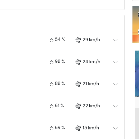
54 %
29 km/h
98 %
24 km/h
88 %
21 km/h
61 %
22 km/h
69 %
15 km/h