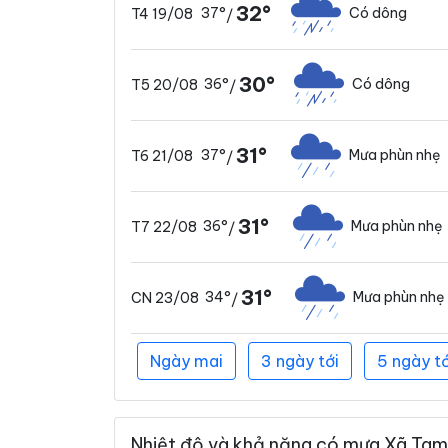
32°
37°
Có dông
T4 19/08
/
30°
36°
Có dông
T5 20/08
/
31°
37°
Mưa phùn nhẹ
T6 21/08
/
31°
36°
Mưa phùn nhẹ
T7 22/08
/
31°
34°
Mưa phùn nhẹ
CN 23/08
/
Ngày mai
3 ngày tới
5 ngày tớ
Nhiệt độ và khả năng có mưa Xã Tam 