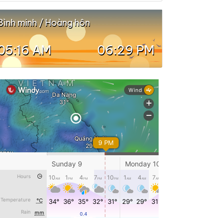
Bình minh / Hoàng hôn
05:16 AM
06:29 PM