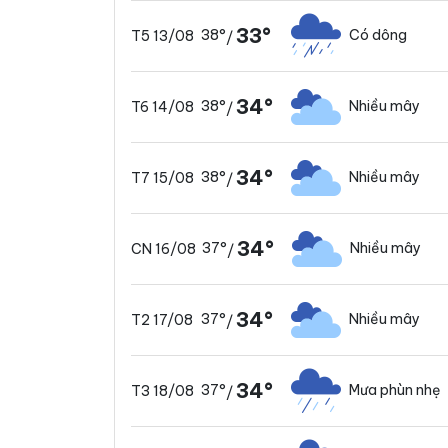
33°
38°
Có dông
T5 13/08
/
34°
38°
Nhiều mây
T6 14/08
/
34°
38°
Nhiều mây
T7 15/08
/
34°
37°
Nhiều mây
CN 16/08
/
34°
37°
Nhiều mây
T2 17/08
/
34°
37°
Mưa phùn nhẹ
T3 18/08
/