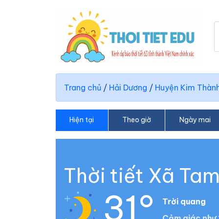
Trang chủ
/
Hải Dương
/
Huyện Kim Thàn
Hiện tại
Theo giờ
Ngày mai
Thời tiết Xã Ta
31°
Trời quang
Cảm giác như 