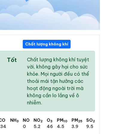
Chất lượng không khí
01:00
02:00
03:00
Tốt
Chất lượng không khí tuyệt
30 °
/
31 °
30 °
/
31 °
30 °
/
31 °
vời, không gây hại cho sức
khỏe. Mọi người đều có thể
thoải mái tận hưởng các
hoạt động ngoài trời mà
không cần lo lắng về ô
4 %
2 %
1 %
nhiễm.
Trời ít mây
Mây rải rác
Mây rải rác
CO
NH
NO
NO
O
PM
PM
SO
3
2
3
10
25
2
134
0
5.2
46
4.5
3.9
9.5