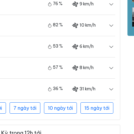
76 %
9 km/h
82 %
10 km/h
53 %
6 km/h
57 %
8 km/h
36 %
31 km/h
i
7 ngày tới
10 ngày tới
15 ngày tới
Kỳ trong 12h tới