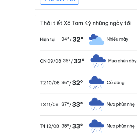
Thời tiết Xã Tam Kỳ những ngày tới
32°
34°
Nhiều mây
Hiện tại
/
32°
36°
Mưa phùn dày
CN 09/08
/
32°
36°
Có dông
T2 10/08
/
33°
37°
Mưa phùn nhẹ
T3 11/08
/
33°
38°
Mưa phùn nhẹ
T4 12/08
/