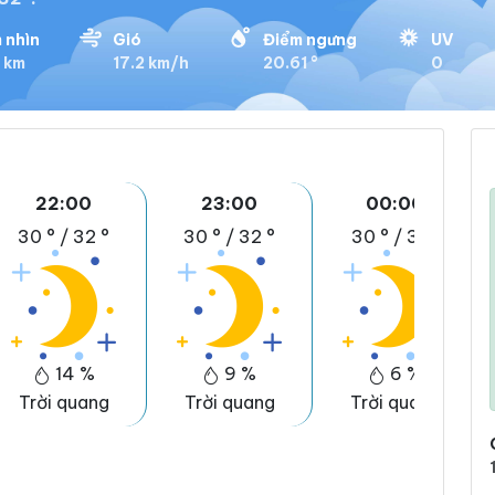
 nhìn
Gió
Điểm ngưng
UV
 km
17.2 km/h
20.61 °
0
22:00
23:00
00:00
30 °
/
32 °
30 °
/
32 °
30 °
/
31 °
14 %
9 %
6 %
Trời quang
Trời quang
Trời quang