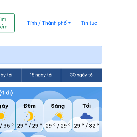
Tìm
Tỉnh / Thành phố
Tin tức
iếm
ày tới
15 ngày tới
30 ngày tới
ệt độ
gày
Đêm
Sáng
Tối
/
36 °
29 °
/
29 °
29 °
/
29 °
29 °
/
32 °