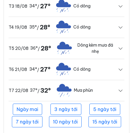
27°
34°
Có dông
T3 18/08
/
28°
35°
Có dông
T4 19/08
/
Dông kèm mưa đá
28°
36°
T5 20/08
/
nhẹ
27°
34°
Có dông
T6 21/08
/
32°
37°
Mưa phùn
T7 22/08
/
Ngày mai
3 ngày tới
5 ngày tới
7 ngày tới
10 ngày tới
15 ngày tới