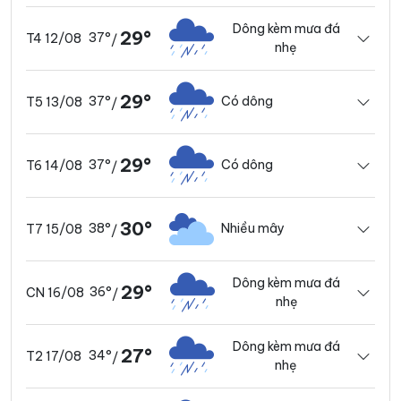
Dông kèm mưa đá
29°
37°
T4 12/08
/
nhẹ
29°
37°
Có dông
T5 13/08
/
29°
37°
Có dông
T6 14/08
/
30°
38°
Nhiều mây
T7 15/08
/
Dông kèm mưa đá
29°
36°
CN 16/08
/
nhẹ
Dông kèm mưa đá
27°
34°
T2 17/08
/
nhẹ