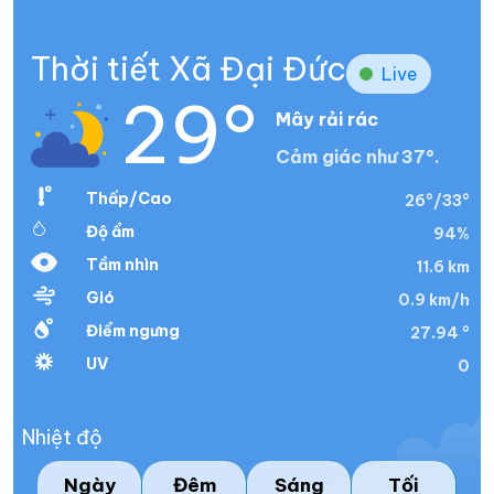
Thời tiết Xã Đại Đức
Live
29°
Mây rải rác
Cảm giác như 37°.
Thấp/Cao
26°/33°
Độ ẩm
94%
Tầm nhìn
11.6 km
Gió
0.9 km/h
Điểm ngưng
27.94 °
UV
0
Nhiệt độ
Ngày
Đêm
Sáng
Tối