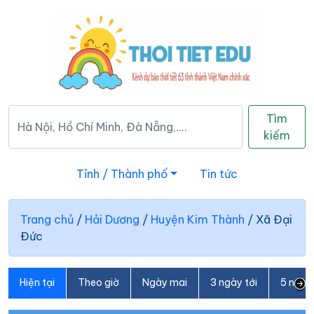
Tìm
kiếm
Tỉnh / Thành phố
Tin tức
Trang chủ
/
Hải Dương
/
Huyện Kim Thành
/
Xã Đại
Đức
Hiện tại
Theo giờ
Ngày mai
3 ngày tới
5 ngày 