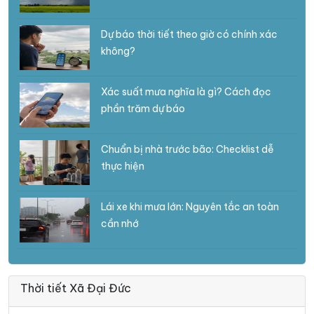
Dự báo thời tiết theo giờ có chính xác
không?
Xác suất mưa nghĩa là gì? Cách đọc
phần trăm dự báo
Chuẩn bị nhà trước bão: Checklist dễ
thực hiện
Lái xe khi mưa lớn: Nguyên tắc an toàn
cần nhớ
Thời tiết Xã Đại Đức