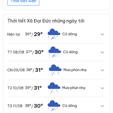
Thời tiết 48h
Thời tiết Xã Đại Đức những ngày tới
29°
36°
Có dông
Hiện tại
/
30°
37°
Có dông
T7 08/08
/
31°
38°
Mưa phùn nhẹ
CN 09/08
/
31°
39°
Mưa phùn nhẹ
T2 10/08
/
30°
38°
Có dông
T3 11/08
/