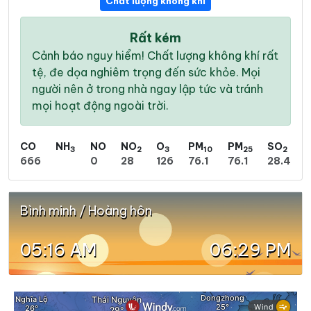
Chất lượng không khí
Rất kém
Cảnh báo nguy hiểm! Chất lượng không khí rất
tệ, đe dọa nghiêm trọng đến sức khỏe. Mọi
người nên ở trong nhà ngay lập tức và tránh
mọi hoạt động ngoài trời.
CO
NH
NO
NO
O
PM
PM
SO
3
2
3
10
25
2
666
0
28
126
76.1
76.1
28.4
Bình minh / Hoàng hôn
05:16 AM
06:29 PM