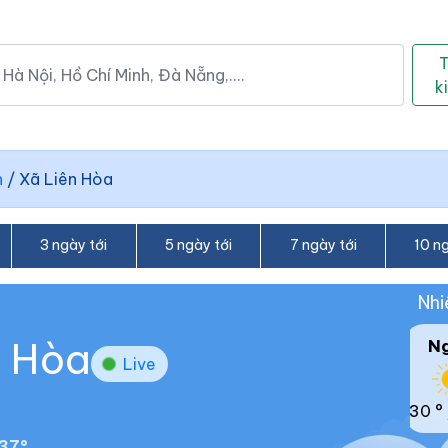
k
h
/
Xã Liên Hòa
3 ngày tới
5 ngày tới
7 ngày tới
10 ng
Nhi
n Hòa
N
Live
30 °
37°.