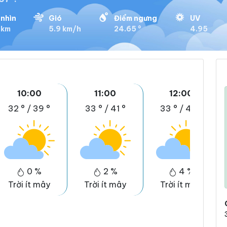
nhìn
Gió
Điểm ngưng
UV
 km
5.9 km/h
24.65 °
4.95
10:00
11:00
12:00
32 °
/
39 °
33 °
/
41 °
33 °
/
42 °
0 %
2 %
4 %
Trời ít mây
Trời ít mây
Trời ít mây