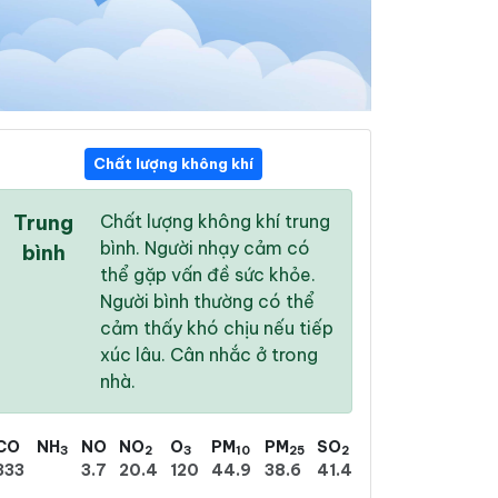
Chất lượng không khí
13:00
14:00
15:00
Trung
Chất lượng không khí trung
33 °
/
42 °
34 °
/
42 °
34 °
/
41 °
bình. Người nhạy cảm có
bình
thể gặp vấn đề sức khỏe.
Người bình thường có thể
cảm thấy khó chịu nếu tiếp
xúc lâu. Cân nhắc ở trong
8 %
16 %
26 %
nhà.
Mây rải rác
Trời ít mây
Trời quang
CO
NH
NO
NO
O
PM
PM
SO
3
2
3
10
25
2
333
3.7
20.4
120
44.9
38.6
41.4