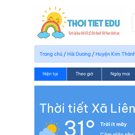
Trang chủ
/
Hải Dương
/
Huyện Kim Thàn
Hiện tại
Theo giờ
Ngày mai
Thời tiết Xã Liê
31°
Trời ít mây
Cảm giác như 