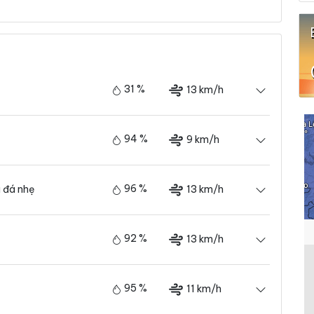
31 %
13 km/h
94 %
9 km/h
96 %
13 km/h
 đá nhẹ
92 %
13 km/h
95 %
11 km/h