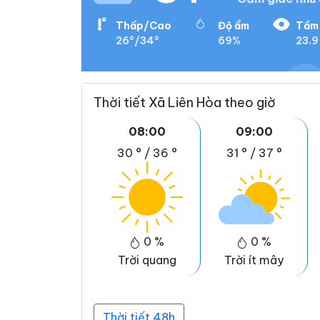
Thấp/Cao
Độ ẩm
Tầm 
26°/34°
69%
23.9
Thời tiết Xã Liên Hòa theo giờ
08:00
09:00
30 °
/
36 °
31 °
/
37 °
0 %
0 %
Trời quang
Trời ít mây
Thời tiết 48h