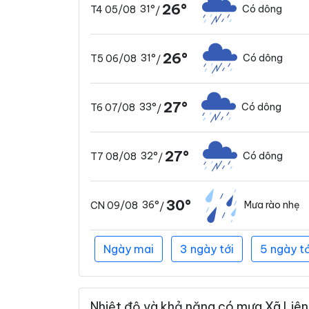
26°
31°
Có dông
T4 05/08
/
26°
31°
Có dông
T5 06/08
/
27°
33°
Có dông
T6 07/08
/
27°
32°
Có dông
T7 08/08
/
30°
36°
Mưa rào nhẹ
CN 09/08
/
Ngày mai
3 ngày tới
5 ngày tớ
Nhiệt độ và khả năng có mưa Xã Liên 