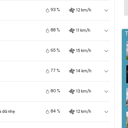
93 %
12 km/h
88 %
11 km/h
T
65 %
15 km/h
77 %
14 km/h
80 %
13 km/h
84 %
12 km/h
 đá nhẹ