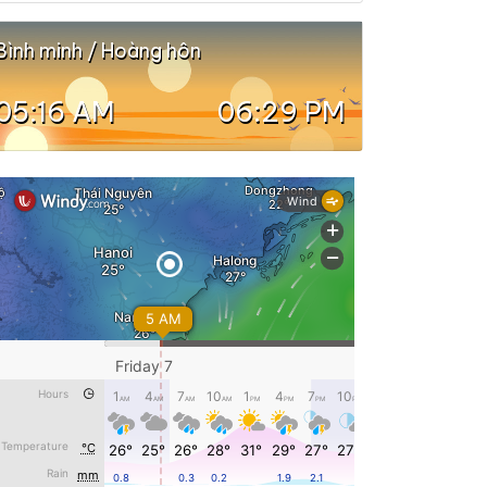
Bình minh / Hoàng hôn
05:16 AM
06:29 PM