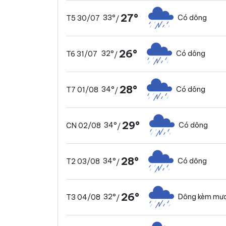
27°
33°
Có dông
T5 30/07
/
26°
32°
Có dông
T6 31/07
/
28°
34°
Có dông
T7 01/08
/
29°
34°
Có dông
CN 02/08
/
28°
34°
Có dông
T2 03/08
/
26°
32°
Dông kèm mưa
T3 04/08
/