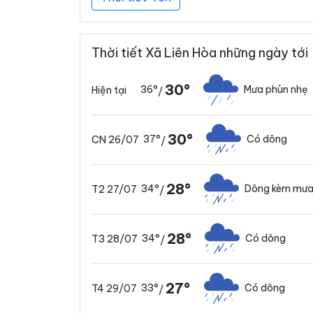
Thời tiết Xã Liên Hòa những ngày tới
30°
36°
Mưa phùn nhẹ
Hiện tại
/
30°
37°
Có dông
CN 26/07
/
28°
34°
Dông kèm mưa
T2 27/07
/
28°
34°
Có dông
T3 28/07
/
27°
33°
Có dông
T4 29/07
/