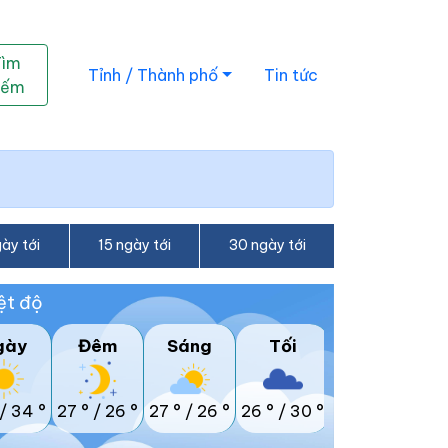
Tìm
Tỉnh / Thành phố
Tin tức
iếm
ày tới
15 ngày tới
30 ngày tới
ệt độ
gày
Đêm
Sáng
Tối
/
34 °
27 °
/
26 °
27 °
/
26 °
26 °
/
30 °