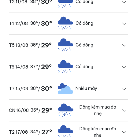
30°
38°
Có dông
T3 11/08
/
30°
38°
Có dông
T4 12/08
/
29°
38°
Có dông
T5 13/08
/
29°
37°
Có dông
T6 14/08
/
30°
38°
Nhiều mây
T7 15/08
/
Dông kèm mưa đá
29°
36°
CN 16/08
/
nhẹ
Dông kèm mưa đá
27°
34°
T2 17/08
/
nhẹ