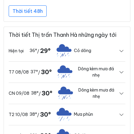
Thời tiết 48h
Thời tiết Thị trấn Thanh Hà những ngày tới
29°
36°
Có dông
Hiện tại
/
Dông kèm mưa đá
30°
37°
T7 08/08
/
nhẹ
Dông kèm mưa đá
30°
38°
CN 09/08
/
nhẹ
30°
38°
Mưa phùn
T2 10/08
/