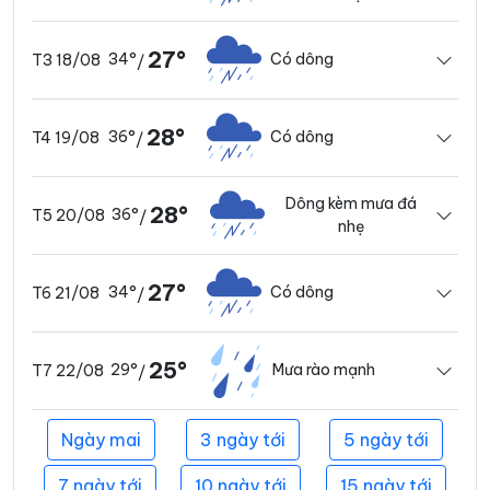
27°
34°
Có dông
T3 18/08
/
28°
36°
Có dông
T4 19/08
/
Dông kèm mưa đá
28°
36°
T5 20/08
/
nhẹ
27°
34°
Có dông
T6 21/08
/
25°
29°
Mưa rào mạnh
T7 22/08
/
Ngày mai
3 ngày tới
5 ngày tới
7 ngày tới
10 ngày tới
15 ngày tới