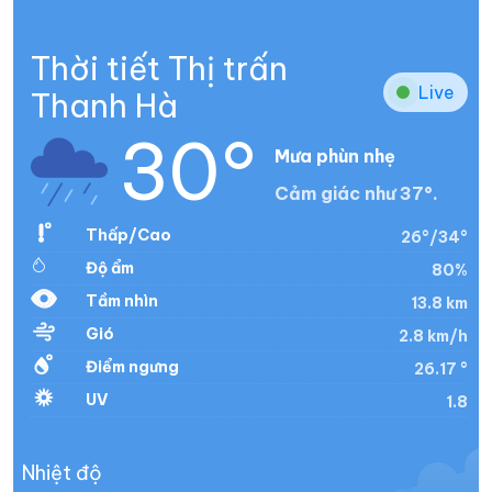
Thời tiết Thị trấn
Live
Thanh Hà
30°
Mưa phùn nhẹ
Cảm giác như 37°.
Thấp/Cao
26°/34°
Độ ẩm
80%
Tầm nhìn
13.8 km
Gió
2.8 km/h
Điểm ngưng
26.17 °
UV
1.8
Nhiệt độ