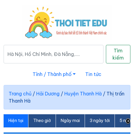
Tìm
kiếm
Tỉnh / Thành phố
Tin tức
Trang chủ
/
Hải Dương
/
Huyện Thanh Hà
/
Thị trấn
Thanh Hà
Hiện tại
Theo giờ
Ngày mai
3 ngày tới
5 ngày 