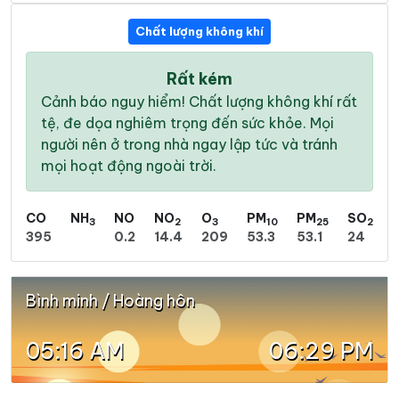
Chất lượng không khí
Rất kém
Cảnh báo nguy hiểm! Chất lượng không khí rất
tệ, đe dọa nghiêm trọng đến sức khỏe. Mọi
người nên ở trong nhà ngay lập tức và tránh
mọi hoạt động ngoài trời.
CO
NH
NO
NO
O
PM
PM
SO
3
2
3
10
25
2
395
0.2
14.4
209
53.3
53.1
24
Bình minh / Hoàng hôn
05:16 AM
06:29 PM