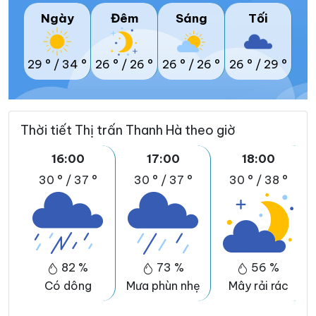
Ngày
Đêm
Sáng
Tối
29 °
/
34 °
26 °
/
26 °
26 °
/
26 °
26 °
/
29 °
Thời tiết Thị trấn Thanh Hà theo giờ
16:00
17:00
18:00
30 °
/
37 °
30 °
/
37 °
30 °
/
38 °
82 %
73 %
56 %
Có dông
Mưa phùn nhẹ
Mây rải rác