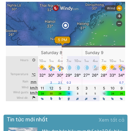
Tin tức mới nhất
Xem tất cả