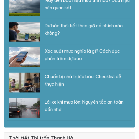
Mây đen báo hiệu mưa thế nào? Dấu hiệu
nên quan sát
Dự báo thời tiết theo giờ có chính xác
không?
Xác suất mưa nghĩa là gì? Cách đọc
phần trăm dự báo
Chuẩn bị nhà trước bão: Checklist dễ
thực hiện
Lái xe khi mưa lớn: Nguyên tắc an toàn
cần nhớ
Thời tiết Thị trấn Thanh Hà