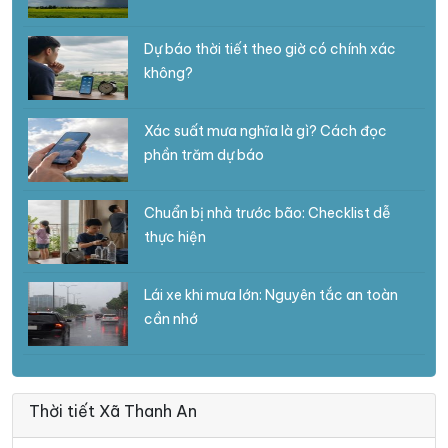
Dự báo thời tiết theo giờ có chính xác
không?
Xác suất mưa nghĩa là gì? Cách đọc
phần trăm dự báo
Chuẩn bị nhà trước bão: Checklist dễ
thực hiện
Lái xe khi mưa lớn: Nguyên tắc an toàn
cần nhớ
Thời tiết Xã Thanh An