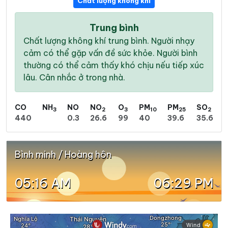
Chất lượng không khí
Trung bình
Chất lượng không khí trung bình. Người nhạy
cảm có thể gặp vấn đề sức khỏe. Người bình
thường có thể cảm thấy khó chịu nếu tiếp xúc
lâu. Cân nhắc ở trong nhà.
CO
NH
NO
NO
O
PM
PM
SO
3
2
3
10
25
2
440
0.3
26.6
99
40
39.6
35.6
Bình minh / Hoàng hôn
05:16 AM
06:29 PM