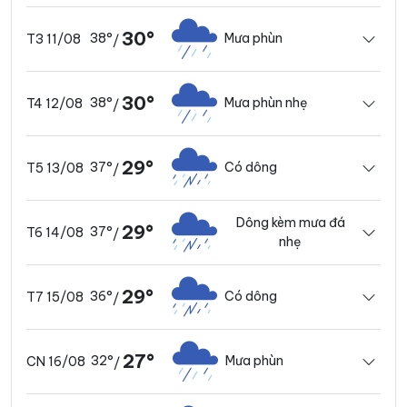
30°
38°
Mưa phùn
T3 11/08
/
30°
38°
Mưa phùn nhẹ
T4 12/08
/
29°
37°
Có dông
T5 13/08
/
Dông kèm mưa đá
29°
37°
T6 14/08
/
nhẹ
29°
36°
Có dông
T7 15/08
/
27°
32°
Mưa phùn
CN 16/08
/