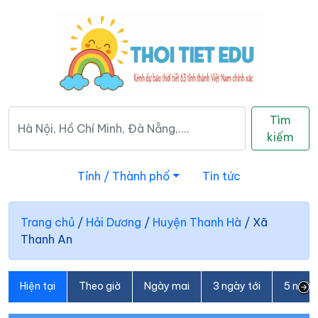
Tìm
kiếm
Tỉnh / Thành phố
Tin tức
Trang chủ
/
Hải Dương
/
Huyện Thanh Hà
/
Xã
Thanh An
Hiện tại
Theo giờ
Ngày mai
3 ngày tới
5 ngày 