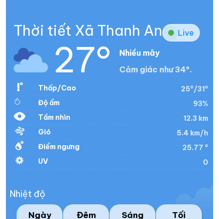
Thời tiết Xã Thanh An
Live
27°
Nhiều mây
Cảm giác như 34°.
Thấp/Cao
25°/31°
Độ ẩm
93%
Tầm nhìn
12.3 km
Gió
5.4 km/h
Điểm ngưng
25.77 °
UV
0
Nhiệt độ
Ngày
Đêm
Sáng
Tối