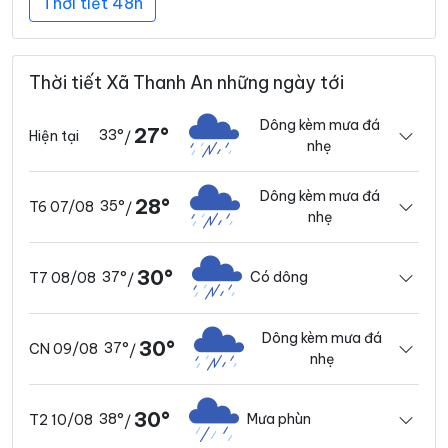
Thời tiết 48h
Thời tiết Xã Thanh An những ngày tới
Dông kèm mưa đá
27°
33°
Hiện tại
/
nhẹ
Dông kèm mưa đá
28°
35°
T6 07/08
/
nhẹ
30°
37°
Có dông
T7 08/08
/
Dông kèm mưa đá
30°
37°
CN 09/08
/
nhẹ
30°
38°
Mưa phùn
T2 10/08
/