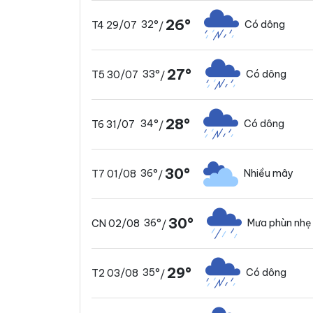
26°
32°
Có dông
T4 29/07
/
27°
33°
Có dông
T5 30/07
/
28°
34°
Có dông
T6 31/07
/
30°
36°
Nhiều mây
T7 01/08
/
30°
36°
Mưa phùn nhẹ
CN 02/08
/
29°
35°
Có dông
T2 03/08
/