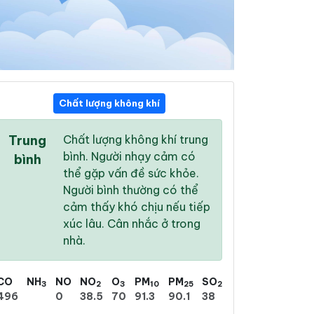
Chất lượng không khí
03:00
04:00
05:00
Trung
Chất lượng không khí trung
26 °
/
32 °
25 °
/
32 °
25 °
/
32 °
bình. Người nhạy cảm có
bình
thể gặp vấn đề sức khỏe.
Người bình thường có thể
cảm thấy khó chịu nếu tiếp
xúc lâu. Cân nhắc ở trong
0 %
0 %
0 %
nhà.
Trời quang
Trời quang
Nhiều mây
CO
NH
NO
NO
O
PM
PM
SO
3
2
3
10
25
2
496
0
38.5
70
91.3
90.1
38