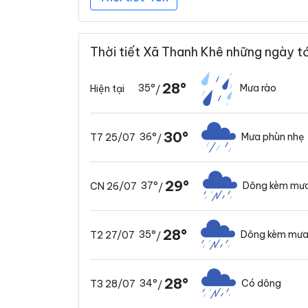
Thời tiết Xã Thanh Khê những ngày tớ
28°
35°
Mưa rào
Hiện tại
/
30°
36°
Mưa phùn nhẹ
T7 25/07
/
29°
37°
Dông kèm mưa
CN 26/07
/
28°
35°
Dông kèm mưa
T2 27/07
/
28°
34°
Có dông
T3 28/07
/