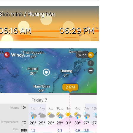
Bình minh / Hoàng hôn
05:16 AM
06:29 PM