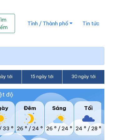
Tìm
Tỉnh / Thành phố
Tin tức
iếm
ày tới
15 ngày tới
30 ngày tới
ệt độ
gày
Đêm
Sáng
Tối
/
33 °
26 °
/
24 °
26 °
/
24 °
24 °
/
28 °