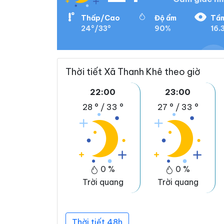
Thấp/Cao
Độ ẩm
Tầm
24°/33°
90%
16.
Thời tiết Xã Thanh Khê theo giờ
22:00
23:00
28 °
/
33 °
27 °
/
33 °
0 %
0 %
Trời quang
Trời quang
Thời tiết 48h