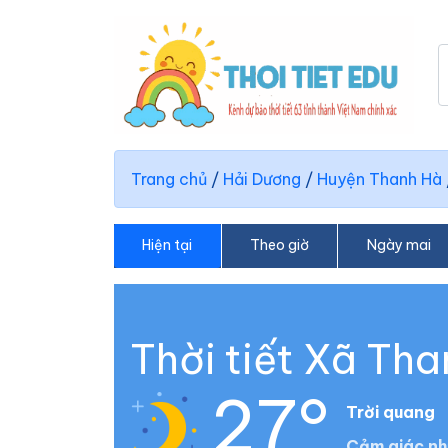
Trang chủ
/
Hải Dương
/
Huyện Thanh Hà
Hiện tại
Theo giờ
Ngày mai
Thời tiết Xã Th
27°
Trời quang
Cảm giác nh