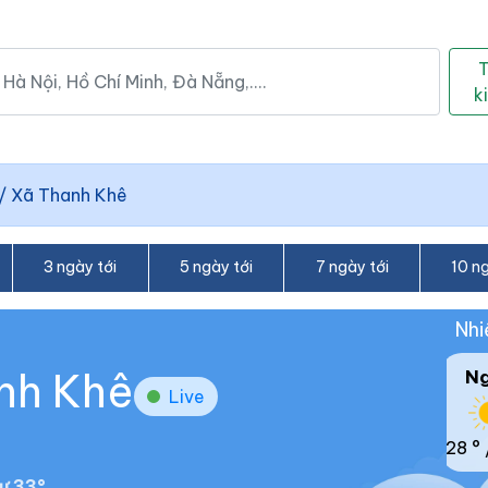
k
/
Xã Thanh Khê
3 ngày tới
5 ngày tới
7 ngày tới
10 ng
Nhi
anh Khê
N
Live
28 °
ư 33°.