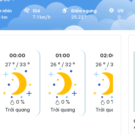
 nhìn
Gió
Điểm ngưng
UV
3 km
7.1 km/h
25.22 °
0
00:00
01:00
02:00
27 °
/
33 °
26 °
/
32 °
26 °
/
32 °
0 %
0 %
0 %
Trời quang
Trời quang
Trời quang