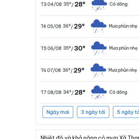
28°
35°
Có dông
T3 04/08
/
29°
36°
Mưa phùn nhẹ
T4 05/08
/
30°
35°
Mưa phùn nhẹ
T5 06/08
/
29°
36°
Mưa phùn nhẹ
T6 07/08
/
28°
34°
Có dông
T7 08/08
/
Ngày mai
3 ngày tới
5 ngày tớ
Nhiệt độ và khả năng có mưa Xã Than