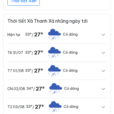
Thời tiết 48h
Thời tiết Xã Thanh Xá những ngày tới
27°
33°
Có dông
Hiện tại
/
27°
33°
Có dông
T6 31/07
/
27°
33°
Có dông
T7 01/08
/
27°
34°
Có dông
CN 02/08
/
27°
33°
Có dông
T2 03/08
/