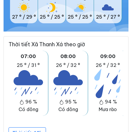
27 °
/
29 °
25 °
/
25 °
25 °
/
25 °
25 °
/
27 °
Thời tiết Xã Thanh Xá theo giờ
07:00
08:00
09:00
25 °
/
31 °
26 °
/
32 °
26 °
/
32 °
96 %
95 %
94 %
Có dông
Có dông
Mưa rào