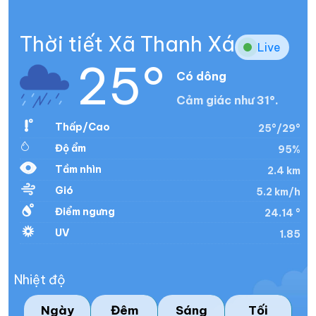
Thời tiết Xã Thanh Xá
Live
25°
Có dông
Cảm giác như 31°.
Thấp/Cao
25°/29°
Độ ẩm
95%
Tầm nhìn
2.4 km
Gió
5.2 km/h
Điểm ngưng
24.14 °
UV
1.85
Nhiệt độ
Ngày
Đêm
Sáng
Tối