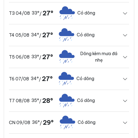
27°
33°
Có dông
T3 04/08
/
27°
34°
Có dông
T4 05/08
/
Dông kèm mưa đá
27°
33°
T5 06/08
/
nhẹ
27°
34°
Có dông
T6 07/08
/
28°
35°
Có dông
T7 08/08
/
29°
36°
Có dông
CN 09/08
/