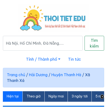
Tìm
kiếm
Tỉnh / Thành phố
Tin tức
Trang chủ
/
Hải Dương
/
Huyện Thanh Hà
/
Xã
Thanh Xá
Hiện tại
Theo giờ
Ngày mai
3 ngày tới
5 ngày 