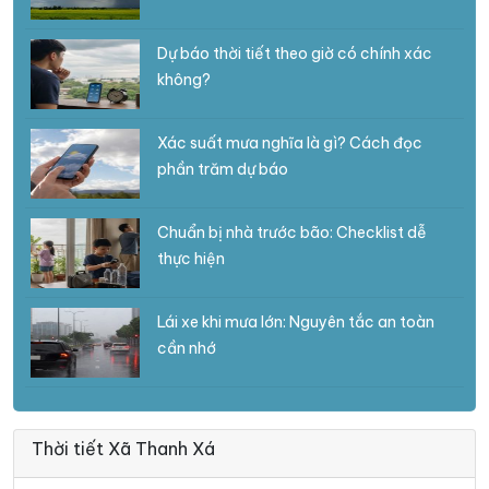
Dự báo thời tiết theo giờ có chính xác
không?
Xác suất mưa nghĩa là gì? Cách đọc
phần trăm dự báo
Chuẩn bị nhà trước bão: Checklist dễ
thực hiện
Lái xe khi mưa lớn: Nguyên tắc an toàn
cần nhớ
Thời tiết Xã Thanh Xá