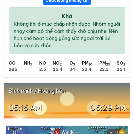
Chất lượng không khí
Khá
Không khí ở mức chấp nhận được. Nhóm người
nhạy cảm có thể cảm thấy khó chịu nhẹ. Nên
hạn chế hoạt động gắng sức ngoài trời để
bảo vệ sức khỏe.
CO
NH
NO
NO
O
PM
PM
SO
3
2
3
10
25
2
285
2.5
26.4
34
23.4
22.3
26.1
Bình minh / Hoàng hôn
05:16 AM
06:29 PM