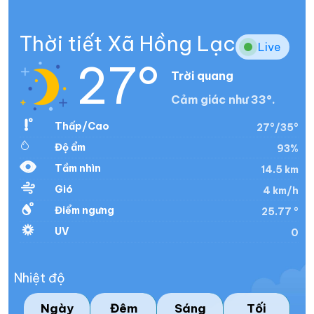
Thời tiết Xã Hồng Lạc
Live
27°
Trời quang
Cảm giác như 33°.
Thấp/Cao
27°/35°
Độ ẩm
93%
Tầm nhìn
14.5 km
Gió
4 km/h
Điểm ngưng
25.77 °
UV
0
Nhiệt độ
Ngày
Đêm
Sáng
Tối