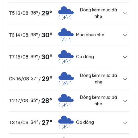
Dông kèm mưa đá
29°
38°
T5 13/08
/
nhẹ
30°
38°
Mưa phùn nhẹ
T6 14/08
/
30°
39°
Có dông
T7 15/08
/
Dông kèm mưa đá
29°
37°
CN 16/08
/
nhẹ
Dông kèm mưa đá
28°
35°
T2 17/08
/
nhẹ
27°
34°
Có dông
T3 18/08
/