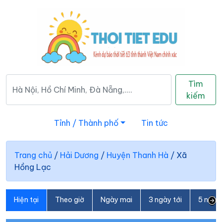
Tìm
kiếm
Tỉnh / Thành phố
Tin tức
Trang chủ
/
Hải Dương
/
Huyện Thanh Hà
/
Xã
Hồng Lạc
Hiện tại
Theo giờ
Ngày mai
3 ngày tới
5 ngày 