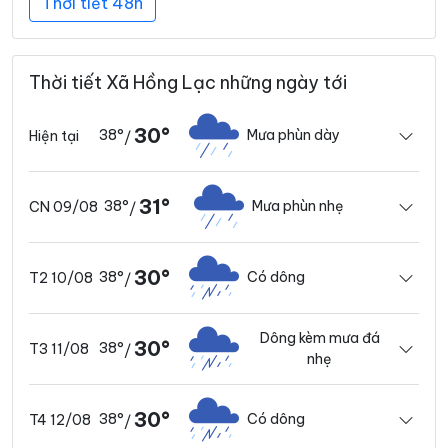
Thời tiết 48h
Thời tiết Xã Hồng Lạc những ngày tới
30°
38°
Mưa phùn dày
Hiện tại
/
31°
38°
Mưa phùn nhẹ
CN 09/08
/
30°
38°
Có dông
T2 10/08
/
Dông kèm mưa đá
30°
38°
T3 11/08
/
nhẹ
30°
38°
Có dông
T4 12/08
/