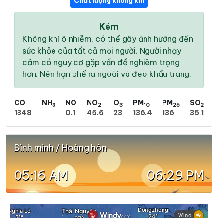
Chất lượng không khí
Kém
Không khí ô nhiễm, có thể gây ảnh hưởng đến
sức khỏe của tất cả mọi người. Người nhạy
cảm có nguy cơ gặp vấn đề nghiêm trọng
hơn. Nên hạn chế ra ngoài và đeo khẩu trang.
CO
NH
NO
NO
O
PM
PM
SO
3
2
3
10
25
2
1348
0.1
45.6
23
136.4
136
35.1
Bình minh / Hoàng hôn
05:16 AM
06:29 PM