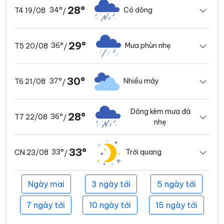
28°
34°
Có dông
T4 19/08
/
29°
36°
Mưa phùn nhẹ
T5 20/08
/
30°
37°
Nhiều mây
T6 21/08
/
Dông kèm mưa đá
28°
36°
T7 22/08
/
nhẹ
33°
33°
Trời quang
CN 23/08
/
Ngày mai
3 ngày tới
5 ngày tới
7 ngày tới
10 ngày tới
15 ngày tới