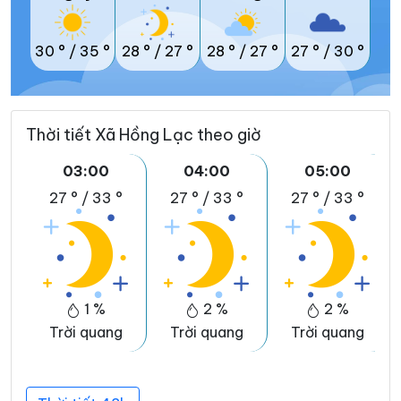
30 °
/
35 °
28 °
/
27 °
28 °
/
27 °
27 °
/
30 °
Thời tiết Xã Hồng Lạc theo giờ
03:00
04:00
05:00
27 °
/
33 °
27 °
/
33 °
27 °
/
33 °
1 %
2 %
2 %
Trời quang
Trời quang
Trời quang