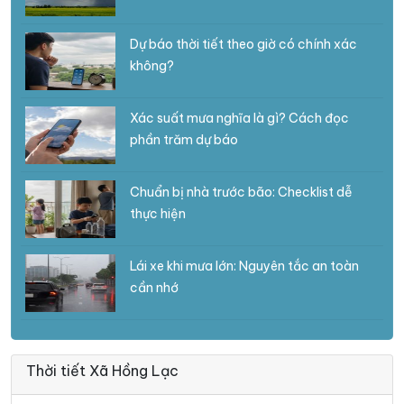
Dự báo thời tiết theo giờ có chính xác
không?
Xác suất mưa nghĩa là gì? Cách đọc
phần trăm dự báo
Chuẩn bị nhà trước bão: Checklist dễ
thực hiện
Lái xe khi mưa lớn: Nguyên tắc an toàn
cần nhớ
Thời tiết Xã Hồng Lạc