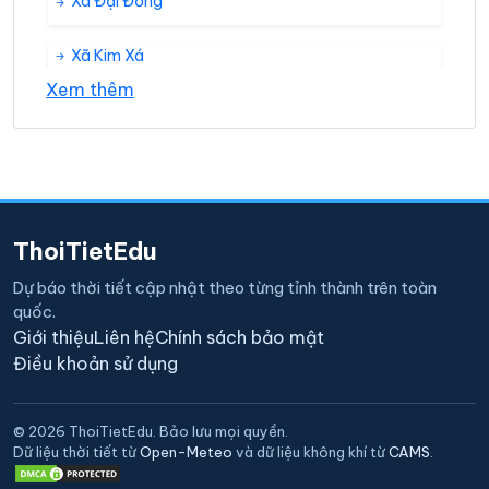
Xã Đại Đồng
Xã Kim Xá
Xem thêm
Xã Lũng Hoà
Xã Lý Nhân
Xã Nghĩa Hưng
ThoiTietEdu
Xã Ngũ Kiên
Dự báo thời tiết cập nhật theo từng tỉnh thành trên toàn
quốc.
Xã Phú Đa
Giới thiệu
Liên hệ
Chính sách bảo mật
Điều khoản sử dụng
Xã Tam Phúc
© 2026 ThoiTietEdu. Bảo lưu mọi quyền.
Xã Tân Phú
Dữ liệu thời tiết từ
Open-Meteo
và dữ liệu không khí từ
CAMS
.