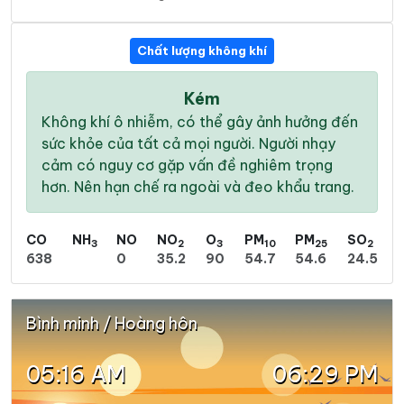
Chất lượng không khí
Kém
Không khí ô nhiễm, có thể gây ảnh hưởng đến
sức khỏe của tất cả mọi người. Người nhạy
cảm có nguy cơ gặp vấn đề nghiêm trọng
hơn. Nên hạn chế ra ngoài và đeo khẩu trang.
CO
NH
NO
NO
O
PM
PM
SO
3
2
3
10
25
2
638
0
35.2
90
54.7
54.6
24.5
Bình minh / Hoàng hôn
05:16 AM
06:29 PM