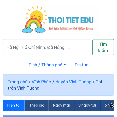
Tìm
kiếm
Tỉnh / Thành phố
Tin tức
Trang chủ
/
Vĩnh Phúc
/
Huyện Vĩnh Tường
/
Thị
trấn Vĩnh Tường
Hiện tại
Theo giờ
Ngày mai
3 ngày tới
5 ngày 