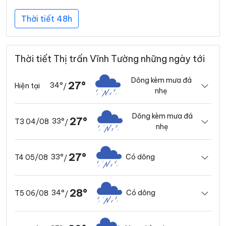
Thời tiết 48h
Thời tiết Thị trấn Vĩnh Tường những ngày tới
Dông kèm mưa đá
27°
34°
Hiện tại
/
nhẹ
Dông kèm mưa đá
27°
33°
T3 04/08
/
nhẹ
27°
33°
Có dông
T4 05/08
/
28°
34°
Có dông
T5 06/08
/