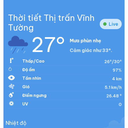
Thời tiết Thị trấn Vĩnh
Live
Tường
27°
Mưa phùn nhẹ
Cảm giác như 33°.
Thấp/Cao
26°/30°
Độ ẩm
97%
Tầm nhìn
4 km
Gió
5.1 km/h
Điểm ngưng
26.48 °
UV
0
Nhiệt độ