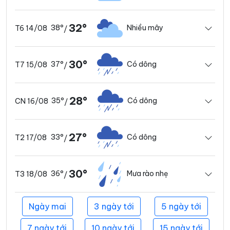
32°
38°
Nhiều mây
T6 14/08
/
30°
37°
Có dông
T7 15/08
/
28°
35°
Có dông
CN 16/08
/
27°
33°
Có dông
T2 17/08
/
30°
36°
Mưa rào nhẹ
T3 18/08
/
Ngày mai
3 ngày tới
5 ngày tới
7 ngày tới
10 ngày tới
15 ngày tới