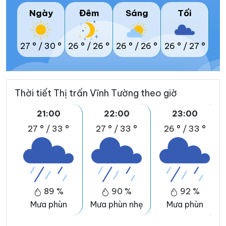
Ngày
Đêm
Sáng
Tối
27 °
/
30 °
26 °
/
26 °
26 °
/
26 °
26 °
/
27 °
Thời tiết Thị trấn Vĩnh Tường theo giờ
21:00
22:00
23:00
27 °
/
33 °
27 °
/
33 °
26 °
/
33 °
89 %
90 %
92 %
Mưa phùn
Mưa phùn nhẹ
Mưa phùn