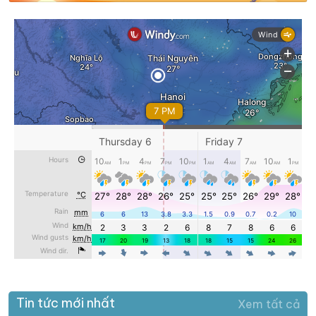
Tin tức mới nhất
Xem tất cả