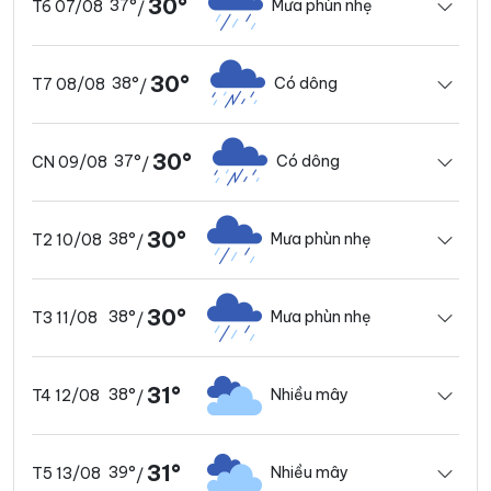
30°
37°
Mưa phùn nhẹ
T6 07/08
/
30°
38°
Có dông
T7 08/08
/
30°
37°
Có dông
CN 09/08
/
30°
38°
Mưa phùn nhẹ
T2 10/08
/
30°
38°
Mưa phùn nhẹ
T3 11/08
/
31°
38°
Nhiều mây
T4 12/08
/
31°
39°
Nhiều mây
T5 13/08
/