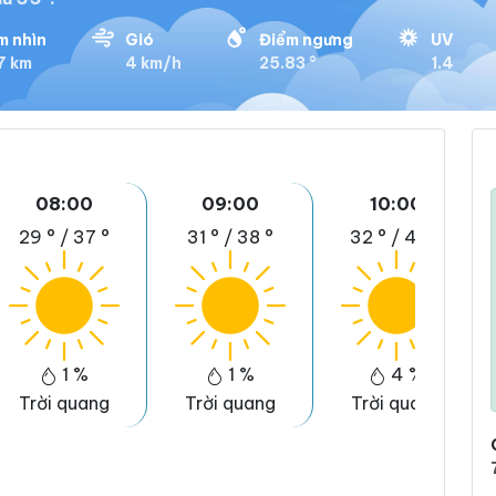
m nhìn
Gió
Điểm ngưng
UV
7 km
4 km/h
25.83 °
1.4
08:00
09:00
10:00
29 °
/
37 °
31 °
/
38 °
32 °
/
40 °
1 %
1 %
4 %
Trời quang
Trời quang
Trời quang