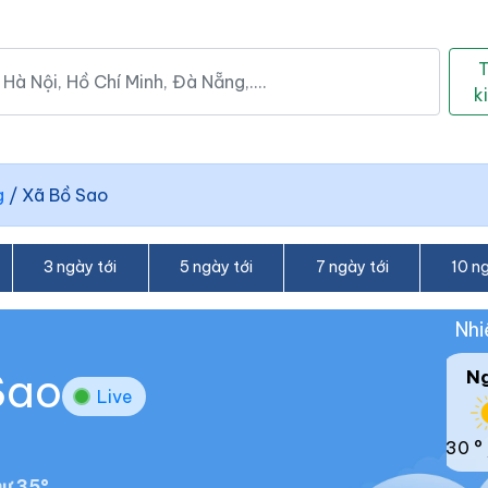
k
g
/
Xã Bồ Sao
3 ngày tới
5 ngày tới
7 ngày tới
10 ng
Nhi
Sao
N
Live
30 °
ư 35°.