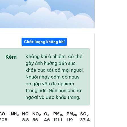
Chất lượng không khí
11:00
12:00
13:00
Kém
Không khí ô nhiễm, có thể
33 °
/
41 °
34 °
/
42 °
34 °
/
42 °
gây ảnh hưởng đến sức
khỏe của tất cả mọi người.
Người nhạy cảm có nguy
cơ gặp vấn đề nghiêm
trọng hơn. Nên hạn chế ra
10 %
17 %
22 %
ngoài và đeo khẩu trang.
Trời quang
Trời quang
Trời quang
CO
NH
NO
NO
O
PM
PM
SO
3
2
3
10
25
2
708
8.8
56
46
121.1
119
37.4