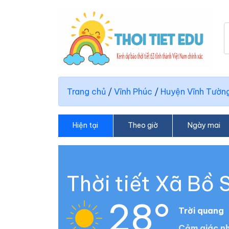
Trang chủ
/
Vĩnh Phúc
/
Huyện Vĩnh Tườn
Hiện tại
Theo giờ
Ngày mai
Thời tiết Xã Bồ 
28°
Trời quang
Cảm giác nh