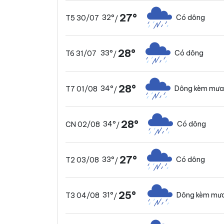
27°
32°
Có dông
T5 30/07
/
28°
33°
Có dông
T6 31/07
/
28°
34°
Dông kèm mưa
T7 01/08
/
28°
34°
Có dông
CN 02/08
/
27°
33°
Có dông
T2 03/08
/
25°
31°
Dông kèm mưa
T3 04/08
/