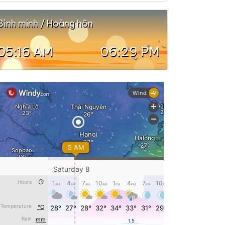
Bình minh / Hoàng hôn
05:16 AM
06:29 PM