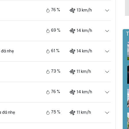
76 %
13 km/h
69 %
14 km/h
T
61 %
14 km/h
 đá nhẹ
73 %
11 km/h
76 %
14 km/h
75 %
11 km/h
 đá nhẹ