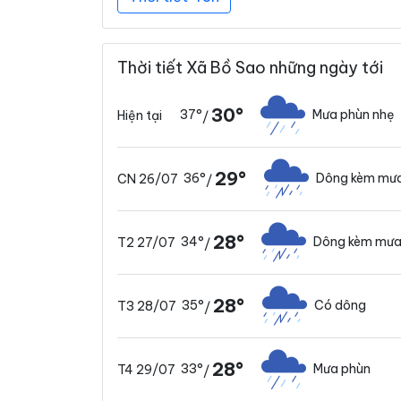
Thời tiết Xã Bồ Sao những ngày tới
30°
37°
Mưa phùn nhẹ
Hiện tại
/
29°
36°
Dông kèm mưa
CN 26/07
/
28°
34°
Dông kèm mưa
T2 27/07
/
28°
35°
Có dông
T3 28/07
/
28°
33°
Mưa phùn
T4 29/07
/