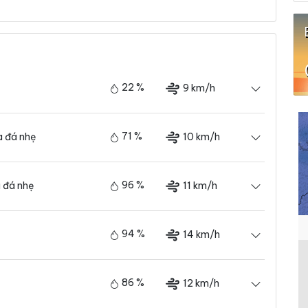
22 %
9 km/h
71 %
10 km/h
 đá nhẹ
96 %
11 km/h
 đá nhẹ
94 %
14 km/h
86 %
12 km/h