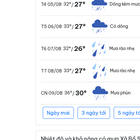
27°
32°
Dông kèm mưa
T4 05/08
/
27°
33°
Có dông
T5 06/08
/
26°
32°
Mưa rào nhẹ
T6 07/08
/
27°
33°
Mưa rào nhẹ
T7 08/08
/
30°
36°
Mưa phùn
CN 09/08
/
Ngày mai
3 ngày tới
5 ngày tớ
Nhiệt độ và khả năng có mưa Xã Bồ S