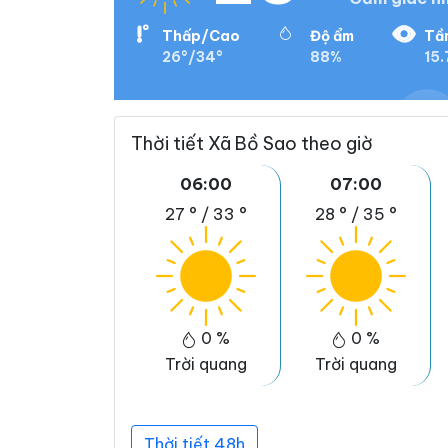
Thấp/Cao
Độ ẩm
Tầ
26°/34°
88%
15.
Thời tiết Xã Bồ Sao theo giờ
06:00
07:00
27 °
/
33 °
28 °
/
35 °
0 %
0 %
Trời quang
Trời quang
Thời tiết 48h