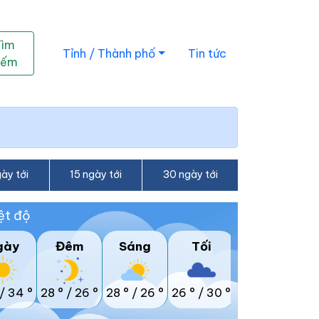
Tìm
Tỉnh / Thành phố
Tin tức
iếm
ày tới
15 ngày tới
30 ngày tới
ệt độ
gày
Đêm
Sáng
Tối
/
34 °
28 °
/
26 °
28 °
/
26 °
26 °
/
30 °