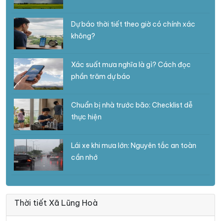
Dự báo thời tiết theo giờ có chính xác
không?
Xác suất mưa nghĩa là gì? Cách đọc
phần trăm dự báo
Chuẩn bị nhà trước bão: Checklist dễ
thực hiện
Lái xe khi mưa lớn: Nguyên tắc an toàn
cần nhớ
Thời tiết Xã Lũng Hoà