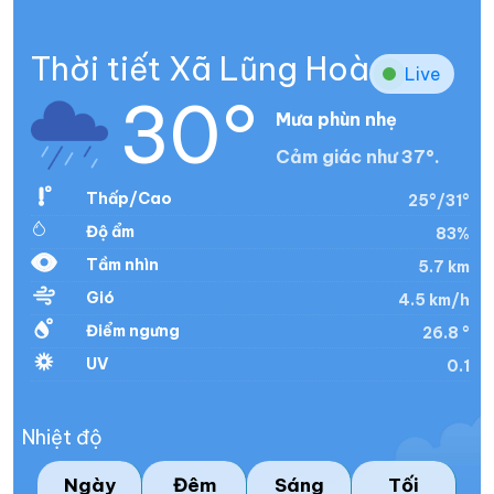
Thời tiết Xã Lũng Hoà
Live
30°
Mưa phùn nhẹ
Cảm giác như 37°.
Thấp/Cao
25°/31°
Độ ẩm
83%
Tầm nhìn
5.7 km
Gió
4.5 km/h
Điểm ngưng
26.8 °
UV
0.1
Nhiệt độ
Ngày
Đêm
Sáng
Tối