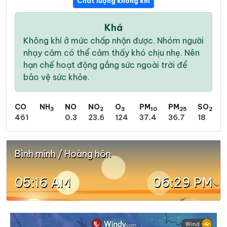
Chất lượng không khí
Khá
Không khí ở mức chấp nhận được. Nhóm người
nhạy cảm có thể cảm thấy khó chịu nhẹ. Nên
hạn chế hoạt động gắng sức ngoài trời để
bảo vệ sức khỏe.
CO
NH
NO
NO
O
PM
PM
SO
3
2
3
10
25
2
461
0.3
23.6
124
37.4
36.7
18
Bình minh / Hoàng hôn
05:16 AM
06:29 PM