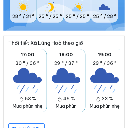
28 °
/
31 °
25 °
/
25 °
25 °
/
25 °
25 °
/
28 °
Thời tiết Xã Lũng Hoà theo giờ
17:00
18:00
19:00
30 °
/
36 °
29 °
/
37 °
29 °
/
36 °
58 %
45 %
33 %
Mưa phùn nhẹ
Mưa phùn
Mưa phùn nhẹ