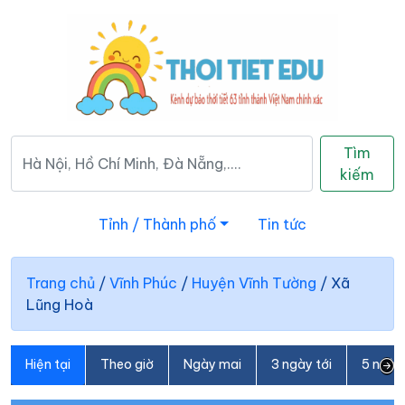
Tìm
kiếm
Tỉnh / Thành phố
Tin tức
Trang chủ
/
Vĩnh Phúc
/
Huyện Vĩnh Tường
/
Xã
Lũng Hoà
Hiện tại
Theo giờ
Ngày mai
3 ngày tới
5 ngày 