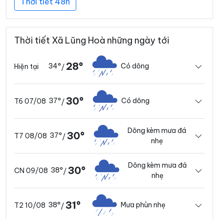
Thời tiết 48h
Thời tiết Xã Lũng Hoà những ngày tới
28°
34°
Có dông
Hiện tại
/
30°
37°
Có dông
T6 07/08
/
Dông kèm mưa đá
30°
37°
T7 08/08
/
nhẹ
Dông kèm mưa đá
30°
38°
CN 09/08
/
nhẹ
31°
38°
Mưa phùn nhẹ
T2 10/08
/