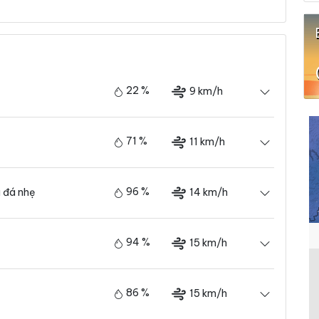
i
22 %
9 km/h
71 %
11 km/h
96 %
14 km/h
 đá nhẹ
94 %
15 km/h
86 %
15 km/h