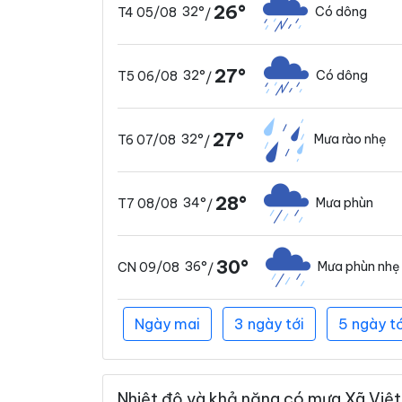
26°
32°
Có dông
T4 05/08
/
27°
32°
Có dông
T5 06/08
/
27°
32°
Mưa rào nhẹ
T6 07/08
/
28°
34°
Mưa phùn
T7 08/08
/
30°
36°
Mưa phùn nhẹ
CN 09/08
/
Ngày mai
3 ngày tới
5 ngày tớ
Nhiệt độ và khả năng có mưa Xã Việt 