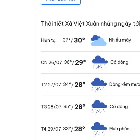
Thời tiết Xã Việt Xuân những ngày tớ
30°
37°
Nhiều mây
Hiện tại
/
29°
36°
Có dông
CN 26/07
/
28°
34°
Dông kèm mưa
T2 27/07
/
28°
35°
Có dông
T3 28/07
/
28°
33°
Mưa phùn
T4 29/07
/