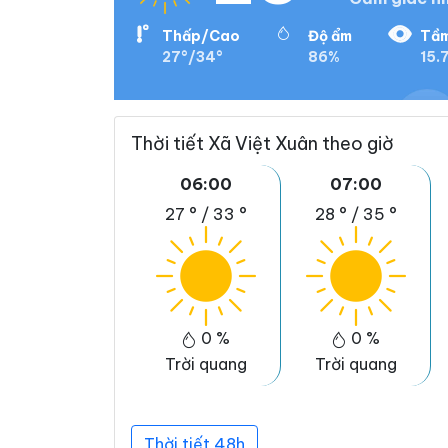
Thấp/Cao
Độ ẩm
Tầm
27°/34°
86%
15.
Thời tiết Xã Việt Xuân theo giờ
06:00
07:00
27 °
/
33 °
28 °
/
35 °
0 %
0 %
Trời quang
Trời quang
Thời tiết 48h