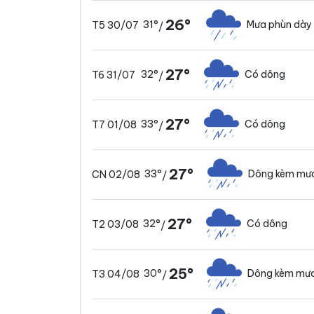
26°
31°
Mưa phùn dày
T5 30/07
/
27°
32°
Có dông
T6 31/07
/
27°
33°
Có dông
T7 01/08
/
27°
33°
Dông kèm mưa
CN 02/08
/
27°
32°
Có dông
T2 03/08
/
25°
30°
Dông kèm mưa
T3 04/08
/