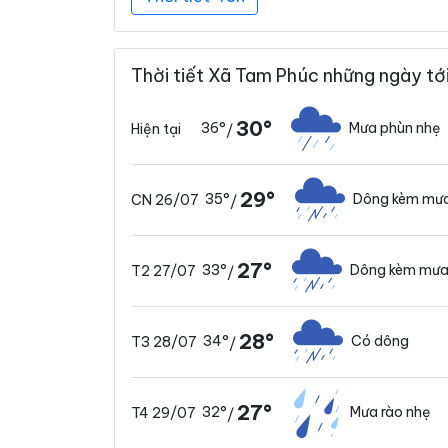
Thời tiết Xã Tam Phúc những ngày tớ
30°
36°
Mưa phùn nhẹ
Hiện tại
/
29°
35°
Dông kèm mưa
CN 26/07
/
27°
33°
Dông kèm mưa
T2 27/07
/
28°
34°
Có dông
T3 28/07
/
27°
32°
Mưa rào nhẹ
T4 29/07
/