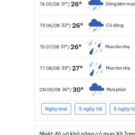
26°
31°
Dông kèm mưa
T4 05/08
/
26°
32°
Có dông
T5 06/08
/
26°
31°
Mưa rào nhẹ
T6 07/08
/
27°
33°
Mưa rào nhẹ
T7 08/08
/
30°
36°
Mưa phùn
CN 09/08
/
Ngày mai
3 ngày tới
5 ngày tớ
Nhiệt độ và khả năng có mưa Xã Tam 