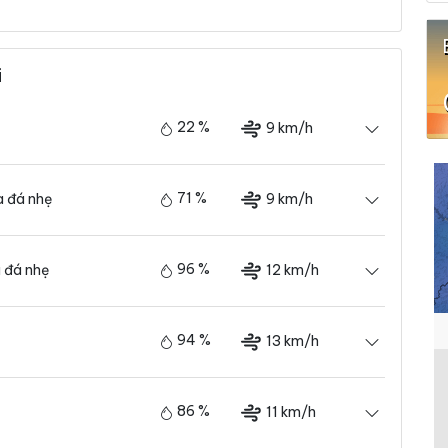
i
22 %
9 km/h
71 %
9 km/h
 đá nhẹ
96 %
12 km/h
 đá nhẹ
94 %
13 km/h
86 %
11 km/h