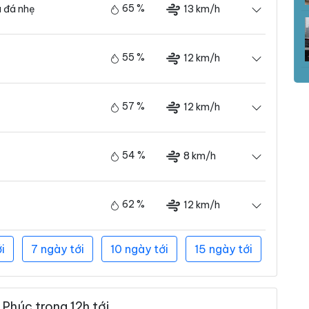
65 %
13 km/h
 đá nhẹ
55 %
12 km/h
57 %
12 km/h
54 %
8 km/h
62 %
12 km/h
i
7 ngày tới
10 ngày tới
15 ngày tới
Phúc trong 12h tới