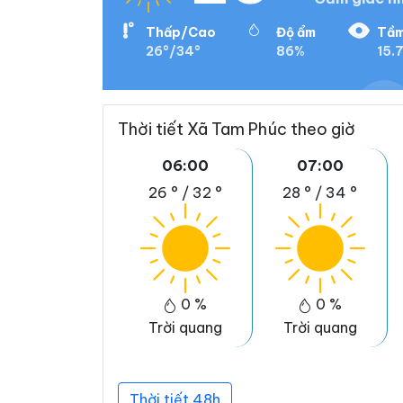
Thấp/Cao
Độ ẩm
Tầm
26°/34°
86%
15.
Thời tiết Xã Tam Phúc theo giờ
06:00
07:00
26 °
/
32 °
28 °
/
34 °
0 %
0 %
Trời quang
Trời quang
Thời tiết 48h