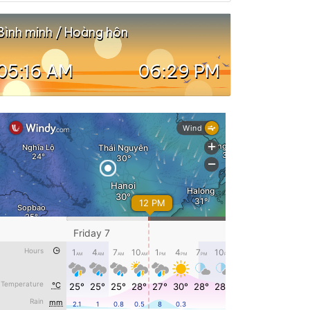
Bình minh / Hoàng hôn
05:16 AM
06:29 PM