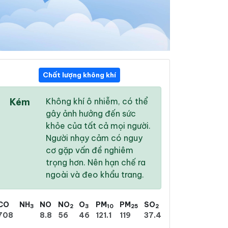
Chất lượng không khí
11:00
12:00
13:00
Kém
Không khí ô nhiễm, có thể
33 °
/
40 °
33 °
/
41 °
34 °
/
42 °
gây ảnh hưởng đến sức
khỏe của tất cả mọi người.
Người nhạy cảm có nguy
cơ gặp vấn đề nghiêm
trọng hơn. Nên hạn chế ra
10 %
17 %
22 %
ngoài và đeo khẩu trang.
Trời quang
Mưa phùn nhẹ
Trời quang
CO
NH
NO
NO
O
PM
PM
SO
3
2
3
10
25
2
708
8.8
56
46
121.1
119
37.4