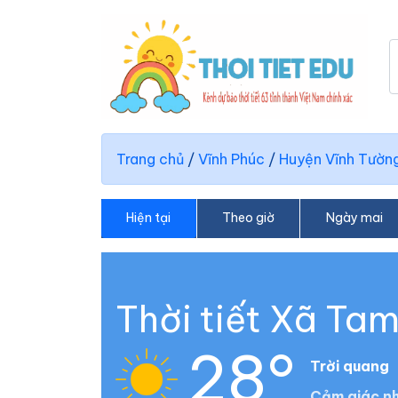
Trang chủ
/
Vĩnh Phúc
/
Huyện Vĩnh Tườn
Hiện tại
Theo giờ
Ngày mai
Thời tiết Xã Ta
28°
Trời quang
Cảm giác nh