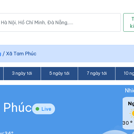
k
g
/
Xã Tam Phúc
3 ngày tới
5 ngày tới
7 ngày tới
10 ng
Nhi
m Phúc
N
Live
30 °
ư 34°.