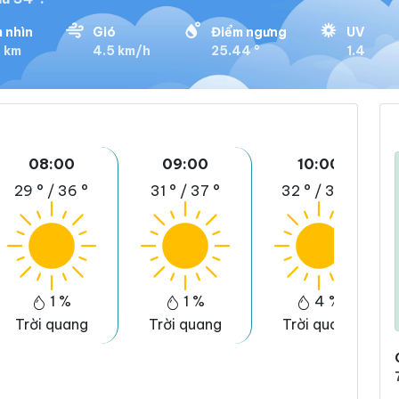
 nhìn
Gió
Điểm ngưng
UV
7 km
4.5 km/h
25.44 °
1.4
08:00
09:00
10:00
29 °
/
36 °
31 °
/
37 °
32 °
/
39 °
1 %
1 %
4 %
Trời quang
Trời quang
Trời quang