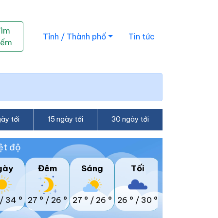
Tìm
Tỉnh / Thành phố
Tin tức
iếm
ày tới
15 ngày tới
30 ngày tới
ệt độ
gày
Đêm
Sáng
Tối
/
34 °
27 °
/
26 °
27 °
/
26 °
26 °
/
30 °